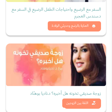
السفر مع الرضيع واحتياجات الطفل الرضيع في السفر مع
د.سندس العجرم
شاهد الان
العناية بالرضع وحديثي الولادة
زوجة صديقي تخونه هل أخبره؟ د.ناديا بوهنّاد
شاهد الان
الثقة بين الزوجين