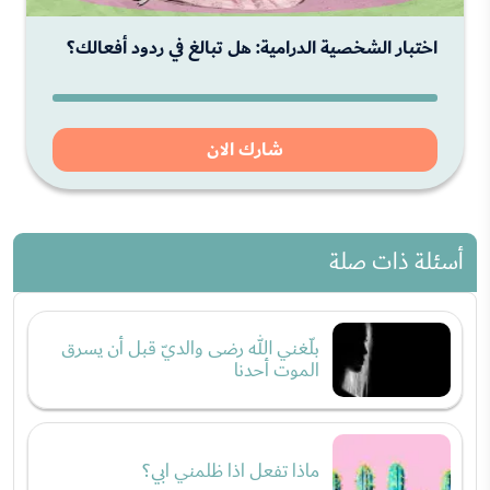
اختبار الشخصية الدرامية: هل تبالغ في ردود أفعالك؟
شارك الان
أسئلة ذات صلة
بلّغني الله رضى والديّ قبل أن يسرق
الموت أحدنا
ماذا تفعل اذا ظلمني ابي؟