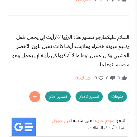
السلام عليكمارجو تفسير هذه الرؤيا ♡رأيت ابي يحمل طفل
رضيع عيونه خضراء وملابسه أيضا كانت تميل للون الأخضر
العشبي وكان جميل نوعا ما لا أتذكرولكن رأيته ابي يحمل وهو
مبتسما نوعا ما
شارك
0
0
0
منوعات
تفسير الاحلام
تفسير أحلام
تابعوا
موقع حلوها
على منصة
اخبار جوجل
لقراءة أحدث المقالات