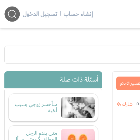
إنشاء حساب
|
تسجيل الدخول
أسئلة ذات صلة
فسير الاحلام
سأخسر زوجي بسبب
شارك
0
أخيه
متى يندم الرجل
المطلق ؟ ومتى يسأل