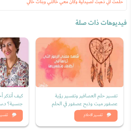
حلمت أني ذهبت لصيدلية وكان معي خالتي وبنات خالي
فيديوهات ذات صلة
تفسير حلم العصافير وتفسير رؤية
كيف أتذكر أح
عصفور ميت وذبح عصفور في الحلم
جنسية؟ د.سر
شاهد الان
شاه
تفسير الاحلام
تفسير 