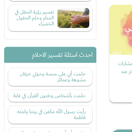
تفسير رؤية الحقل في
المنام وحلم الحقول
الخضراء
احدث اسئلة تفسير الاحلام
شارات
م عند
حلمت أني على منصة وحولي خرفان
مشوهة وعجائز
حلمت بأشخاص يدفنون القرآن في غابة
رأيت رسول الله مكفن في بيتنا وابنته
فاطمة