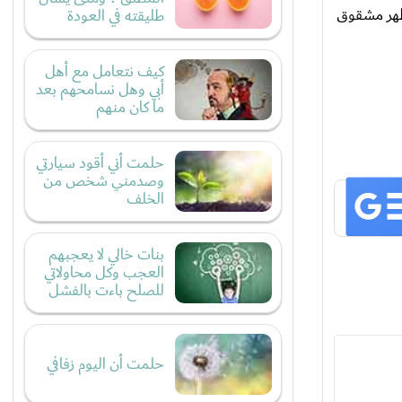
ان ظهر مشقوق
طليقته في العودة
كيف نتعامل مع أهل
أبي وهل نسامحهم بعد
ما كان منهم
حلمت أني أقود سيارتي
وصدمني شخص من
الخلف
بنات خالي لا يعجبهم
العجب وكل محاولاتي
للصلح باءت بالفشل
حلمت أن اليوم زفافي