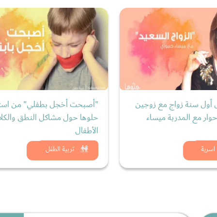
 أول سنة زواج مع زوجين
"أصبحت أخجل بطفلي" من است
وار مع المدربة ميساء
حلوها حول مشاكل النطق والكلا
الأطفال
د الان
شاهد الان
اسرية
تربية الطفل