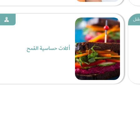
لطفل
أكلات حساسية القمح