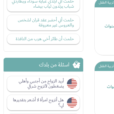
حلمت أني أرتدي عبايه سوداء ويطاردني
تربية الطفل
شباب يرتدون ثياب بيضاء
حلمت أني أحضر عقد قران لشخص
والعروس غير معروفة
سنوات
حلمت أن طائر أخي هرب من النافذة
اسئلة من بلدك
تربية الطفل
أريد الزواج من أجنبي وأهلي
يضغطون لأتزوج شرقي
وات
هل أتزوج امرأة لا أشعر بتقديرها
لي؟