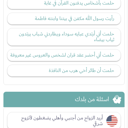
حلمت بأشخاص يدفنون القرآن في غابة
رأيت رسول الله مكفن في بيتنا وابنته فاطمة
حلمت أني أرتدي عبايه سوداء ويطاردني شباب يرتدون
ثياب بيضاء
حلمت أني أحضر عقد قران لشخص والعروس غير معروفة
حلمت أن طائر أخي هرب من النافذة
اسئلة من بلدك
أريد الزواج من أجنبي وأهلي يضغطون لأتزوج
شرقي