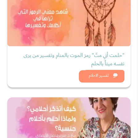
"حلمت أني متّ" رمز الموت بالمنام وتفسير من يرى
نفسه ميتاً بالحلم
شاهد الان
تفسير الاحلام