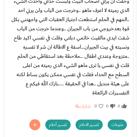
وخفت ان يراني اصحاب البيت ولبست حذائي واخدت الشيء
الدي رميته لا اعرف ماهو ..وخرجت من الباب ولن يرني احد
..المهم في الحلم استطعت اجتياز العقبات التي واجهتني بكل
قوة بعدخروجي من باب الجيران ..وعندما خرجت من الباب
شفت ايدي مالقيت خاتمي دبلتي وقلت في نفسي اكيد طاح
ونسيته في بيت الجيران...اسفة ع الاطالة ان شر لا تفسره
..متزوجة وعندي اطفال ...ملاحظة بعد استقاظي من الحلم
قلت في نفسي يا ترى ماهو الشيء الدي رميته من اعلى
السطح مع الحداء فقلت في نفسي ممكن يكون بساط لكنه
على هيئة منديل ..هدا في الحقيقة .....بارك الله فيكم ع
التفسبرات الرائعةة
شارك
0
0
0
منوعات
تفسير الاحلام
تفسير أحلام