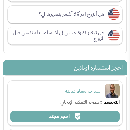
هل أتزوج امرأة لا أشعر بتقديرها لي؟
هل تتغير نظرة حبيبي لي إذا سلمت له نفسي قبل
الزواج
احجز استشارة اونلاين
المدرب وسام دبابنه
التخصص:
تطوير التفكير الإيجابي
احجز موعد