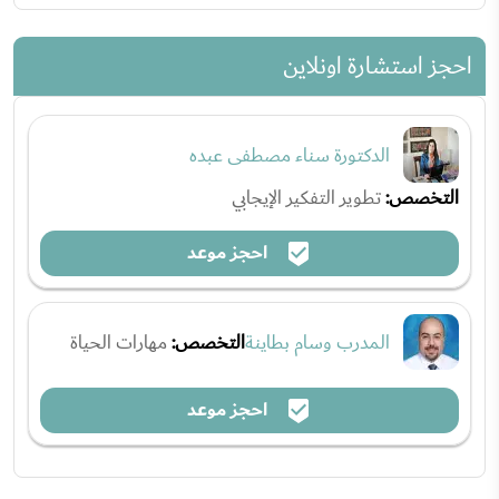
احجز استشارة اونلاين
الدكتورة سناء مصطفى عبده
التخصص:
تطوير التفكير الإيجابي
احجز موعد
المدرب وسام بطاينة
التخصص:
مهارات الحياة
احجز موعد