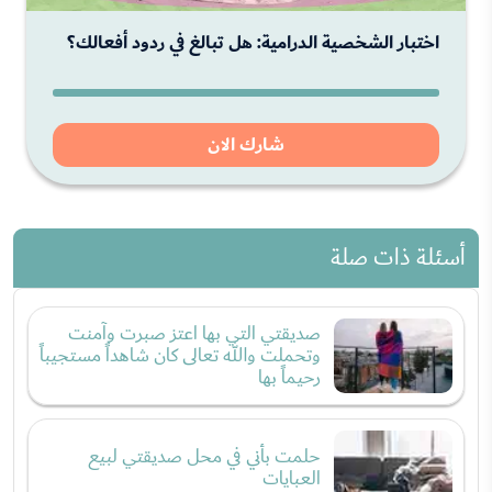
اختبار الشخصية الدرامية: هل تبالغ في ردود أفعالك؟
شارك الان
أسئلة ذات صلة
صديقتي التي بها اعتز صبرت وآمنت
وتحملت والله تعالى كان شاهداً مستجيباً
رحيماً بها
حلمت بأني في محل صديقتي لبيع
العبايات