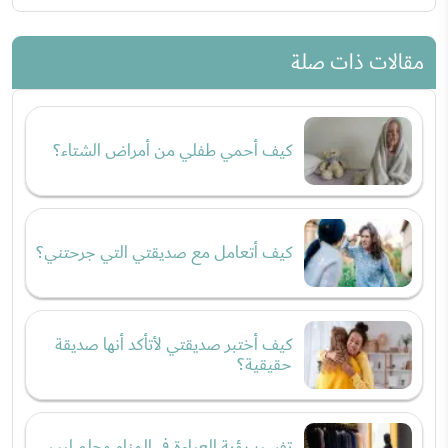
مقالات ذات صلة
كيف أحمي طفلي من أمراض الشتاء؟
كيف أتعامل مع صديقتي التي جرحتني؟
كيف أختبر صديقتي لأتأكد أنها صديقة
حقيقية؟
تفسير رؤية العباءة في المنام وحلم لبس