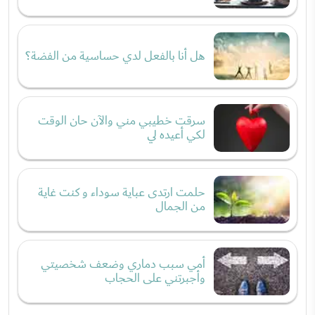
هل أنا بالفعل لدي حساسية من الفضة؟
سرقت خطيبي مني والآن حان الوقت
لكي أعيده لي
حلمت ارتدى عباية سوداء و كنت غاية
من الجمال
أمي سبب دماري وضعف شخصيتي
وأجبرتني على الحجاب