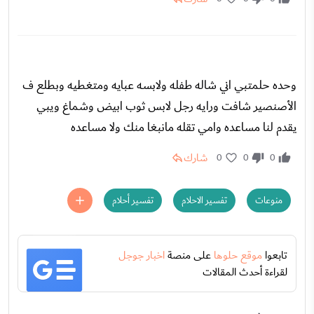
وحده حلمتبي اني شاله طفله ولابسه عبايه ومتغطيه وبطلع ف
الأصنصير شافت ورايه رجل لابس ثوب ابيض وشماغ ويبي
يقدم لنا مساعده وامي تقله مانبغا منك ولا مساعده
شارك
0
0
0
منوعات
تفسير الاحلام
تفسير أحلام
تابعوا
موقع حلوها
على منصة
اخبار جوجل
لقراءة أحدث المقالات