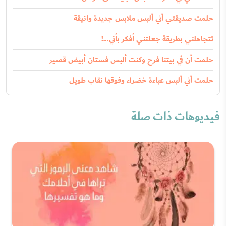
حلمت صديقتي أني ألبس ملابس جديدة وانيقة
تتجاهلني بطريقة جعلتني أفكر بأني...!
حلمت أن في بيتنا فرح وكنت ألبس فستان أبيض قصير
حلمت أني ألبس عباءة خضراء وفوقها نقاب طويل
فيديوهات ذات صلة