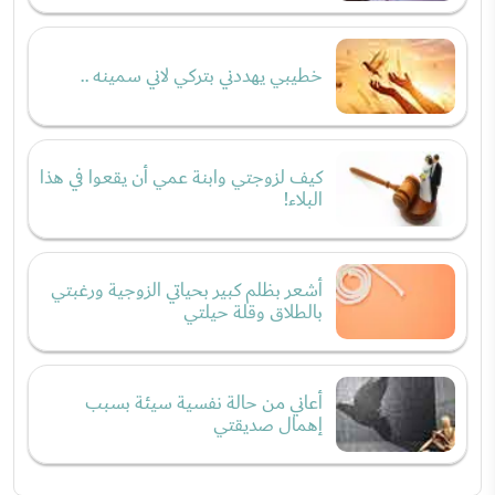
خطيبي يهددني بتركي لاني سمينه ..
كيف لزوجتي وابنة عمي أن يقعوا في هذا
البلاء!
أشعر بظلم كبير بحياتي الزوجية ورغبتي
بالطلاق وقلة حيلتي
أعاني من حالة نفسية سيئة بسبب
إهمال صديقتي