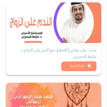
ندمت على زواجي! التعامل مع الندم على الزواج د.
خليفة المحرزي
شاهد الان
قضايا اسرية