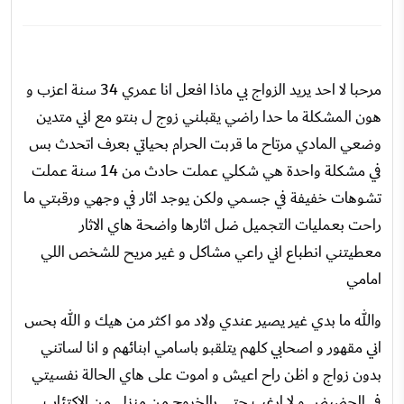
مرحبا لا احد يريد الزواج بي ماذا افعل انا عمري 34 سنة اعزب و
هون المشكلة ما حدا راضي يقبلني زوج ل بنتو مع اني متدين
وضعي المادي مرتاح ما قربت الحرام بحياتي بعرف اتحدث بس
في مشكلة واحدة هي شكلي عملت حادث من 14 سنة عملت
تشوهات خفيفة في جسمي ولكن يوجد اثار في وجهي ورقبتي ما
راحت بعمليات التجميل ضل اثارها واضحة هاي الاثار
معطيتني انطباع اني راعي مشاكل و غير مريح للشخص اللي
امامي
والله ما بدي غير يصير عندي ولاد مو اكثر من هيك و الله بحس
اني مقهور و اصحابي كلهم يتلقبو باسامي ابنائهم و انا لساتني
بدون زواج و اظن راح اعيش و اموت على هاي الحالة نفسيتي
في الحضيض و لا ارغب حتى بالخروج من منزلي من الاكتئاب