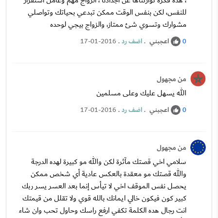
، هذه فكرة توارثناها عن أجدادنا ، الزواج مهم وعامل استقرار
للنفس، لكن بنفس الوقت ممكن تبدعي بحياتك وتواصلي
مشوارك وتسوي شئ ممتاز، والزواج بيجي لوحده
اعجبني
.
اضف رد
.
17-01-2016
0
من مجهول
الله يسهل عليك وعلى مسلمين
اعجبني
.
اضف رد
.
17-01-2016
0
من مجهول
سلامي اخي قصتك مآثرة لكن والله مو كبيرة لهده الدرجة
والله قصتك مو معقدة بالعكس عادية أي شخص ممكن
يحصل نفس الموقف اخي لا تيأس إنما بعد العسر يسر ربك
كبير كون فيكون خالي ايمانك بالله قوي ولا تقلل من قيمتك
انت رجال هده الكلمة تكفي ارفع راسك وحاول تحب وان شاء