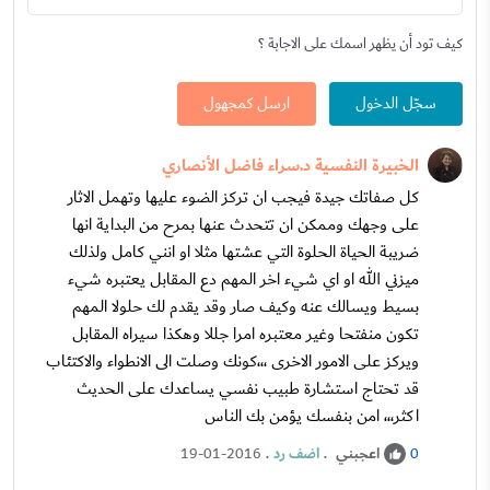
كيف تود أن يظهر اسمك على الاجابة ؟
سجّل الدخول
ارسل كمجهول
الخبيرة النفسية د.سراء فاضل الأنصاري
كل صفاتك جيدة فيجب ان تركز الضوء عليها وتهمل الاثار
على وجهك وممكن ان تتحدث عنها بمرح من البداية انها
ضريبة الحياة الحلوة التي عشتها مثلا او انني كامل ولذلك
ميزني الله او اي شيء اخر المهم دع المقابل يعتبره شيء
بسيط ويسالك عنه وكيف صار وقد يقدم لك حلولا المهم
تكون منفتحا وغير معتبره امرا جللا وهكذا سيراه المقابل
ويركز على الامور الاخرى ،،،كونك وصلت الى الانطواء والاكتئاب
قد تحتاج استشارة طبيب نفسي يساعدك على الحديث
اكثر،،، امن بنفسك يؤمن بك الناس
اعجبني
.
اضف رد
.
19-01-2016
0