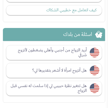
كيف اتعامل مع خطيبي الشكاك
اسئلة من بلدك
أريد الزواج من أجنبي وأهلي يضغطون لأتزوج
شرقي
هل أتزوج امرأة لا أشعر بتقديرها لي؟
هل تتغير نظرة حبيبي لي إذا سلمت له نفسي قبل
الزواج