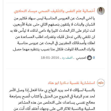
أخصائية علم النفس والتثقيف الصحي ميساء النحلاوي
يا اخي البحث عن العروس المناسبة ليس سهلا، فكثير من
الشبان والبنات لا يلتقون بنصفهم الثاني حتى عتبة الأربعين.
انت تركز على اثار الحادث كثيرا ولا داعي لذلك، لا تيأس فلا بد
ان تلتقي بالتي تدخل قلبك وتقدرك. اطلب المساعدة من
اهلك وأصدقائك المقربين في البحث عن عروس مناسبة
واترك المسالة للوقت فلكل منا نصيب ينتظره مهما حصل.
اعجبني
.
اضف رد
.
18-01-2016
0
استشارية نفسية د.ناديا ابو هناد
بالنسبة لسؤالك لا احد يريد الزواج بي ماذا افعل إذا وصل الأمر
لحد عدم الرغبة في الخروج من المنزل وأكتئاب أنصح بمراجعة
معالج نفسي يساعدك على التخلص من هذه المشاعر
السلبية وبالنسبة للآثار التي على وجهك أعتقد أنك أنت من