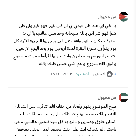
من مجهول
يا اخي اني عند ظن عبدي بي ان ظن خيرا فهو خير وان ظن
شرا فهو شر اثق بالله سبحانه وخذ مني هالتجربة لي 5
صديقات كان حالهم واقف عن الزواج جربوا التجربة الاتية كل
يوم يقرأون سورة البقرة لمدة اربعين يوم بعد اليوم الاربعين
بتتيسر امورهم وبيخطبون وانت جربها اقرأها بصوت مسموع
وانوي انك بتتزوج واهم شي حسن ظنك بالله
اعجبني
.
اضف رد
.
16-01-2016
0
من مجهول
صح الموضوع يقهر وفعلا من حقك انك تتاثر... بس انشالله
الله بيرزقك بوحده تهتم لاخلاقك علي حسب ما قلت انك
انسان خلوق ومتدين وفالنهايه كل بنيه تتمني هالشي .. من
ناحيتي لو تتعرف انت علي بنت بحدود الدين يعني تعرفون