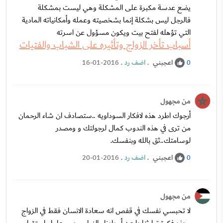
يضع عدسة مكبرة على المشكلة وهي ليست بمشكلة
فالرجل ليس بشكلة إنما بشخصيته وعمله وأمكانياته المادية
التي تؤهله لفتح بيت ويكون مسؤول عن اسرته
أسباب تأخر الزواج وتأثيره على الشباب والفتيات
اعجبني
.
اضف رد
.
16-01-2016
0
من مجهول
أرجوك اطرد هذه لافكار السوداويه ..ستصادف ان شاء الرحمان
من ترى في هذه الندوب كمال لرجولتك و ومصدر
لوسامتك..ثق بالله وبنفسك.
اعجبني
.
اضف رد
.
20-01-2016
0
من مجهول
لا تحبسي نفسك في قفص انه سعادة الانسان فقط في الزواج