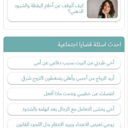
كيف أتوقف عن أحلام اليقظة والشرود
الذهني؟
احدث اسئلة قضايا اجتماعية
أخي طردني من البيت بسبب دفاعي عن أمي
أريد الزواج من أجنبي وأهلي يضغطون لأتزوج شرقي
انفصلت عن خطيبي وندمت ماذا أفعل
أخي يخشى التعامل مع الرجال بعد اتهامه بالشذوذ
زوجي تعرض للاعتداء ويريد الانتقام بدل اللجوء للقانون