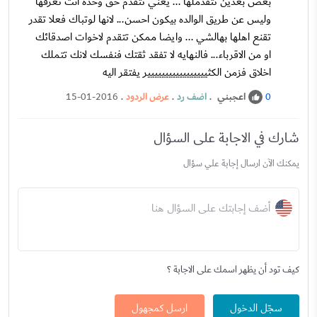
بعض بعدين تتقدملها ... يعني تتقدم حق وحده انت تعرفها
وليس عن طريق الوالده بيكون احسن... لانها لوتباك فعلا تقدر
تقنع اهلها بهالشي ... وايضا ممكن تتقدم لاخوات اصدقائك
او من الاقرباء... فالنهايه لا تفقد ثقتك فنفسك لانك تتملك
اخلاق فزمن الكثييييييييييييييييير يفتقر اليه
اعجبني
.
اضف رد
.
عرض الردود
.
15-01-2016
0
شارك في الاجابة على السؤال
يمكنك الآن ارسال إجابة علي سؤال
أضف إجابتك على السؤال هنا
كيف تود أن يظهر اسمك على الاجابة ؟
سجّل الدخول
ارسل كمجهول