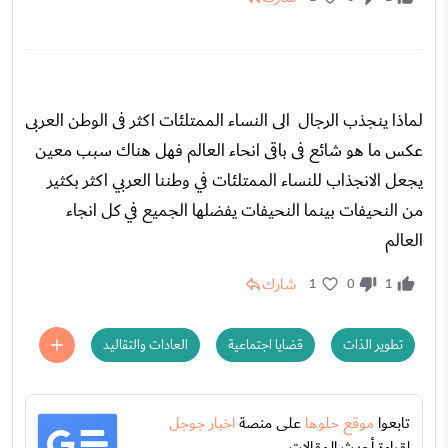
لماذا ينجذب الرجال الى النساء الممتلئات اكثر فى الوطن العربى
عكس ما هو شائع فى باقى انحاء العالم فهل هناك سبب معين
يجعل الانجذاب للنساء الممتلئات في وطننا العربي اكثر بكثير
من النحيفات بينما النحيفات يفضلها الجميع في كل انجاء
العالم
شارك
1
0
1
تطوير الذات
قضايا اجتماعية
العادات والتقاليد
تابعوا
موقع حلوها
على منصة
اخبار جوجل
لقراءة أحدث المقالات