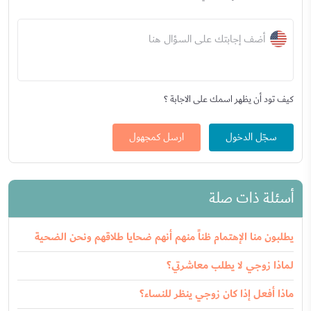
أضف إجابتك على السؤال هنا
كيف تود أن يظهر اسمك على الاجابة ؟
سجّل الدخول
ارسل كمجهول
أسئلة ذات صلة
يطلبون منا الإهتمام ظناً منهم أنهم ضحايا طلاقهم ونحن الضحية
لماذا زوجي لا يطلب معاشرتي؟
ماذا أفعل إذا كان زوجي ينظر للنساء؟