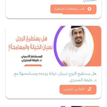
شاهد الان
الحب والعلاقات العاطفية
هل يستطيع الزوج نسيان خيانة زوجته ومسامحتها! مع
د. خليفة المحرزي
شاهد الان
الثقة بين الزوجين