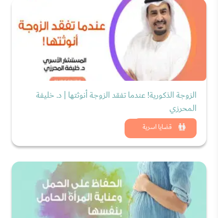
الزوجة الذكورية! عندما تفقد الزوجة أنوثتها | د. خليفة
المحرزي
شاهد الان
قضايا اسرية