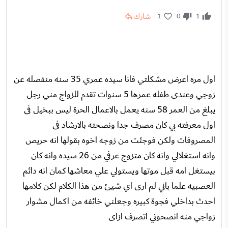
شارك
1
0
1
اول مره اعرض مشكلتي فانا سيده عمري 35 سنه منفصله عن
زوجي وعندى طفله عمرها 5 سنوات تقدم للزواج مني رجل
يبلغ من العمر 58 سنه يعمل بالاعمال الحرة ليس ببخيل فى
اول معرفته بي كان مصرف جدا ونصحته بالارشاد فى
المصروفات ولكن فوجئت من زوجه اخوه بقولها انه حريص
وانه استغلالي وانه كان متزوج عرفي من 26 سيده وانه كان
بيستغل امه قبل موتها ويستولي علي معاشها كمان انه دائم
العصبيه علما باني لم ارى اي شيئ من هذا الكلام لكن كلامها
احدث بداخلي فجوة كبيره وجعلني خائفه من اكمال مشوار
زواجي منه انصحوني اتصرف ازاى