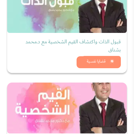
قبول الذات واكتشاف القيم الشخصية مع د.محمد
بشناق
شاهد الان
قضايا نفسية