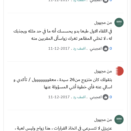
اعجبني
.
اضف رد
.
11-12-2017
0
من مجهول
في اللقاء الاول طبعا بدو يحسسك أنه ما في حد مثله ويجذبك
له ، لا تخلي المظاهر تغرك زواسألى المقربين منه
اعجبني
.
اضف رد
.
11-12-2017
0
من مجهول
بتقولك كان متزوج من26 سيدة ، معقووووووول / تأكدي و
اسالي عنه فأي خطوة أنتي المسؤولة عنها
اعجبني
.
اضف رد
.
11-12-2017
0
من مجهول
عزيزتي لا تتسرعي في اتخاذ القرارات ، هذا زواج وليس لعبة ،