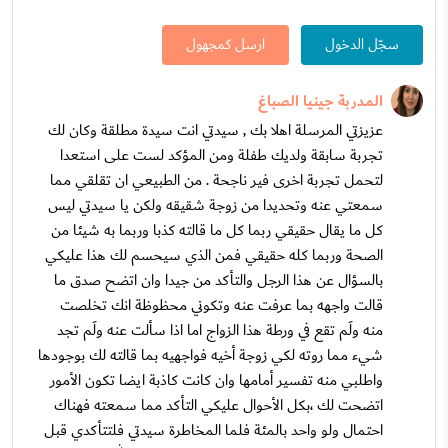
سجّل الدخول
ارسل كمجهول
المدربة جينيا الصباغ
عزيزتي المرسلة اهلا بك , سيدتي انت سيدة مطلقة وكان لك
تجربة سابقة ولديك طفلة ومن المؤكد لست على استعدا
لتحمل تجربة اخرى فير ناجحة . من الطبيعي ان تقلقي مما
سمعتي عنه وتحديدا من زوجة شقيقه ولكن يا سيدتي ليس
كل ما يقال حقيقي ربما كل ما قالته كذبا وربما به شيئا من
الصحة وربما كله حقيقي فمن الذي سيحسم لك هذا عليكي
بالسؤال عن هذا الرجل والتأكد من جيدا وان اتضح صدق ما
قالت واجهه بما عرفت عنه وتكوني محظوظة انك تخلصت
منه ولَم تقع في ورطة هذا الزواج اما اذا سألت عنه ولَم تجد
شيء مما روته لكي زوجة أخيه فواجهيه بما قالته لك بوجودها
واطلبي منه تفسير أمامها وان كانت كاذبة ايضا تكون الأمور
اتضحت لك ،بكل الأحوال عليكي التأكد مما سمعته فهناك
احتمال ولو واحد بالمئة فلما المخاطرة سيدتي فلتتأكدي قبل