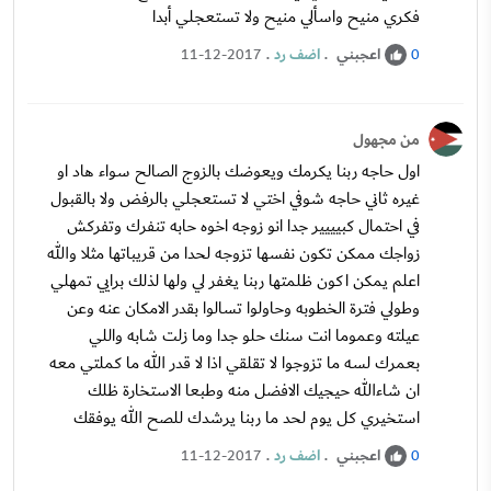
فكري منيح واسألي منيح ولا تستعجلي أبدا
اعجبني
.
اضف رد
.
11-12-2017
0
من مجهول
اول حاجه ربنا يكرمك ويعوضك بالزوج الصالح سواء هاد او
غيره ثاني حاجه شوفي اختي لا تستعجلي بالرفض ولا بالقبول
في احتمال كبيييير جدا انو زوجه اخوه حابه تنفرك وتفركش
زواجك ممكن تكون نفسها تزوجه لحدا من قريباتها مثلا والله
اعلم يمكن اكون ظلمتها ربنا يغفر لي ولها لذلك برايي تمهلي
وطولي فترة الخطوبه وحاولوا تسالوا بقدر الامكان عنه وعن
عيلته وعموما انت سنك حلو جدا وما زلت شابه واللي
بعمرك لسه ما تزوجوا لا تقلقي اذا لا قدر الله ما كملتي معه
ان شاءالله حيجيك الافضل منه وطبعا الاستخارة ظلك
استخيري كل يوم لحد ما ربنا يرشدك للصح الله يوفقك
اعجبني
.
اضف رد
.
11-12-2017
0