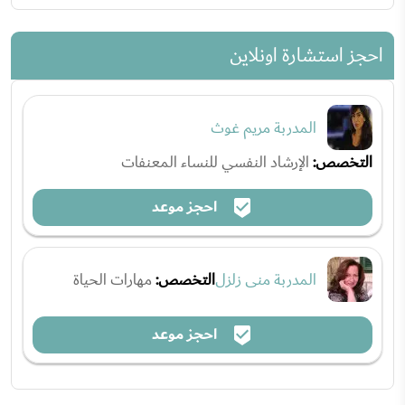
احجز استشارة اونلاين
المدربة مريم غوث
التخصص:
الإرشاد النفسي للنساء المعنفات
احجز موعد
المدربة منى زلزل
التخصص:
مهارات الحياة
احجز موعد