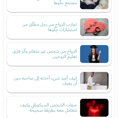
مجتمع حِلّوها
تجارب الزواج من رجل مطلّق من
استشارات حِلّوها
الزواج من شخص غير متعلم وأثر فارق
تعليم الزوجين
كيف أعيد شيء أخذته إلى صاحبه دون
أن يعرف
صفات الشخص السيكوباتي وكيف
تتعامل معه بطريقة صحيحة