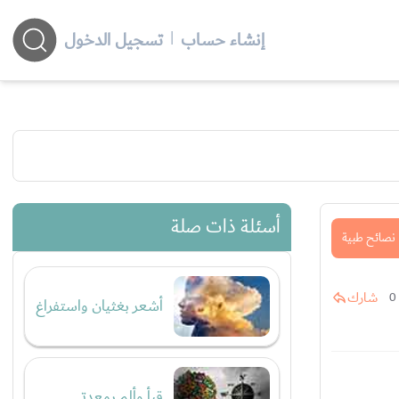
إنشاء حساب
|
تسجيل الدخول
أسئلة ذات صلة
نصائح طبية
شارك
0
أشعر بغثيان واستفراغ
قيأ وألم بمعدتي