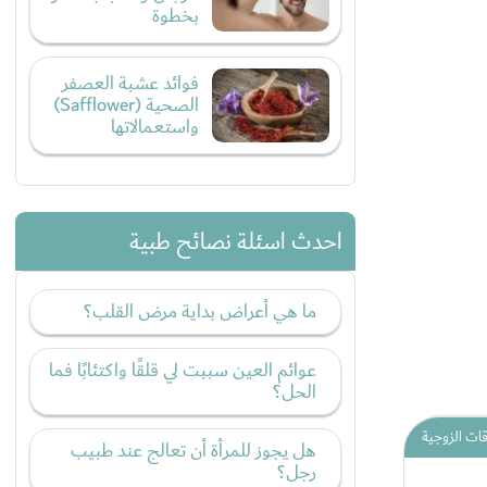
بخطوة
فوائد عشبة العصفر
الصحية (Safflower)
واستعمالاتها
احدث اسئلة نصائح طبية
ما هي أعراض بداية مرض القلب؟
عوائم العين سببت لي قلقًا واكتئابًا فما
الحل؟
قات الزوجية
هل يجوز للمرأة أن تعالج عند طبيب
رجل؟