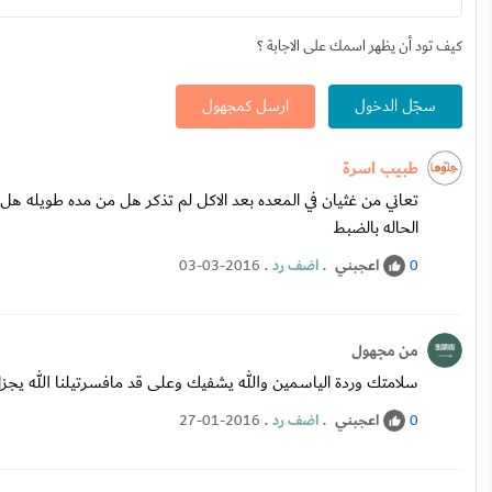
كيف تود أن يظهر اسمك على الاجابة ؟
سجّل الدخول
ارسل كمجهول
طبيب اسرة
تعاني من غثيان في المعده بعد الاكل لم تذكر هل من مده طويله
الحاله بالضبط
اعجبني
.
اضف رد
.
03-03-2016
0
من مجهول
سلامتك وردة الياسمين والله يشفيك وعلى قد مافسرتيلنا الله يجز
اعجبني
.
اضف رد
.
27-01-2016
0