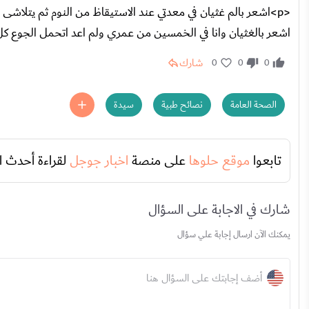
<p>اشعر بالم غثيان في معدتي عند الاستيقاظ من النوم ثم يتلاشى 
اشعر بالغثيان وانا في الخمسين من عمري ولم اعد اتحمل الجوع كل 6 ساعات اشعر بالجوع ارجو النصح ولكم الشكر</
شارك
0
0
0
الصحة العامة
نصائح طبية
سيدة
تابعوا
موقع حلوها
على منصة
اخبار جوجل
لقراءة أحدث ا
شارك في الاجابة على السؤال
يمكنك الآن ارسال إجابة علي سؤال
أضف إجابتك على السؤال هنا