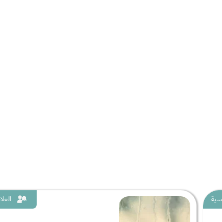
سية
العلا