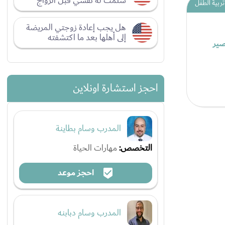
سلمت له نفسي قبل الزواج
تربية الطفل
هل يجب إعادة زوجتي المريضة
إلى أهلها بعد ما اكتشفته
صير
احجز استشارة اونلاين
المدرب وسام بطاينة
التخصص:
مهارات الحياة
احجز موعد
المدرب وسام دبابنه