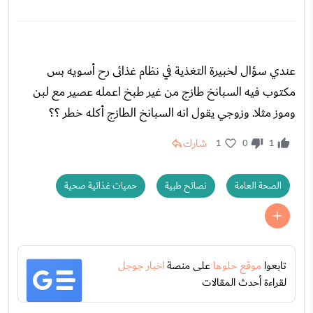
عندي سؤال لخبيرة التغذية في نظام غذائى رح أسويه بس
مكتوب فيه السبانخ طازج من غير طبخ اعمله عصير مع لبن
وموز مثلا. وزوجي يقول انه السبانخ الطازج أكله خطر ؟؟
شارك
1
0
1
الصحة العامة
نصائح طبية
حميات غذائية صحية
تابعوا
موقع حلوها
على منصة
اخبار جوجل
لقراءة أحدث المقالات