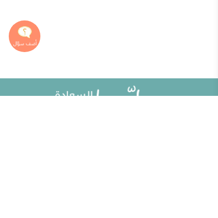
خريطة الموقع
تطوير الذات
مقالات
تحديات الحياة الزوجية
ألو حلوها
أطفال ومراهقون
حلوها تي في
الصحة العامة
الاختبارات