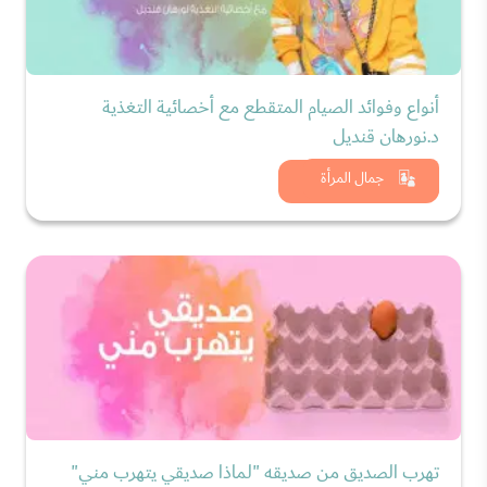
أنواع وفوائد الصيام المتقطع مع أخصائية التغذية
د.نورهان قنديل
شاهد الان
جمال المرأة
تهرب الصديق من صديقه "لماذا صديقي يتهرب مني"