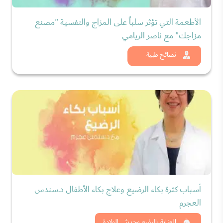
الأطعمة التي تؤثر سلباً على المزاج والنفسية "مصنع
مزاجك" مع ناصر الريامي
شاهد الان
نصائح طبية
أسباب كثرة بكاء الرضيع وعلاج بكاء الأطفال د.سندس
العجرم
العناية بالرضع وحديثي الولادة