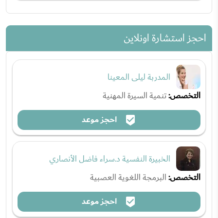
احجز استشارة اونلاين
المدربة ليلى المعينا
التخصص:
تنمية السيرة المهنية
احجز موعد
الخبيرة النفسية د.سراء فاضل الأنصاري
التخصص:
البرمجة اللغوية العصبية
احجز موعد