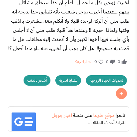
أخبرت زوجي بكل ما حصل...أعلم أن هذا سيخلق مشاكل
بينهم....عندما أخبرت زوجي شعرت بأنه تضايق جدا لدرجة انه
طلب مني أن أتركه لوحده قليلا ولا أتكلم معه....شعرت بالذنب
وقتها ولماذا اخبرته!!! وعندما هدأ قليلا طلب مني أن لا أجلس
بأي جلسه فيها أخوه الكبير وأن لا أتحدث إليه مطلقا.... هل ما
قمت به صحيح!!! هل كان يجب أن أخبىء عنه...او ماذا أفعل ؟!
شارك
0
0
0
تحديات الحياة الزوجية
قضايا اسرية
أشعر بالذنب
تابعوا
موقع حلوها
على منصة
اخبار جوجل
لقراءة أحدث المقالات