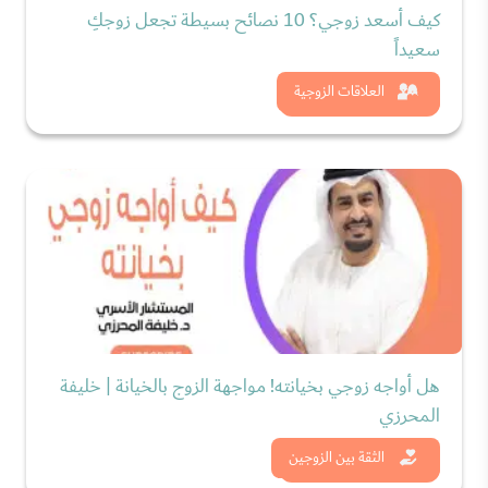
كيف أسعد زوجي؟ 10 نصائح بسيطة تجعل زوجكِ
سعيداً
شاهد الان
العلاقات الزوجية
هل أواجه زوجي بخيانته! مواجهة الزوج بالخيانة | خليفة
المحرزي
شاهد الان
الثقة بين الزوجين