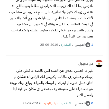
تلتزمي بما قاله لك زوجك فلا تتواجدي مطلقا بقرب الأخ . لا
تنتقدي زوجك كثيرا ولا تعاتبيه على عدم تعبيره عن مشاعره ،
لأنك ذلك سيغضبه ، اعتادي على طباعه وبادري أنت بالتعبير
في الوقت المناسب . لكل طريقته في التعبير عن مشاعره
وليس بالضروره من خلال الكلام ، فخوفه عليك واهتمامه بك
يعبر عن حبه لك أيضا .
اعجبني
.
اضف رد
.
25-09-2019
1
من مجهول
خير ما فعلتى ابعدى عن الفتنه انتى ناقصه حافظى على
زوجك واعملى زى ماقالك وكويس انك قولتى له عشان لو
التانى عمل شىء او ابتزك او اتهمك بالخيانه ووقع بينك وبينه
هو كده عرفه على حقيقته ولا تجتمعى فى مكان هو فيه ابدا
وانسى الامر
اعجبني
.
اضف رد
.
عرض الردود
.
23-09-2019
0