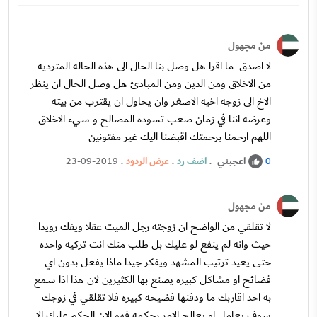
من مجهول
لا اصدق ما اقرا هل وصل بنا الحال الى هذه الحاله المترديه
من الاخلاق ومن الدين ومن المبادئ هل وصل الحال ان ينظر
الاخ الى زوجه اخيه الاصغر وان يحاول ان يقترب من بيته
وعرضه اننا في زمان صعب تسوده المصالح و سيء الاخلاق
اللهم ارحمنا برحمتك اقبضنا اليك غير مفتونين
اعجبني
.
اضف رد
.
عرض الردود
.
23-09-2019
0
من مجهول
لا تقلقي من الواضح ان زوجته رجل الميت عقلا ويفك رويدا
حيث وانه لم ينفع لو عليك بل طلب منك انت تركيه واحده
حتى يعيد ترتيب المشهد ويفكر جيدا ماذا يفعل بدون اي
فضائح او مشاكل كبيره يصنع بها الكثيرين لان هذا اذا سمع
به احد اقاربك ما ودفنها فضيحه كبيره فلا تقلقي في زوجك
سوف يعامل او يعالج الامر بحكمه فهو الان الحكم عليك الا