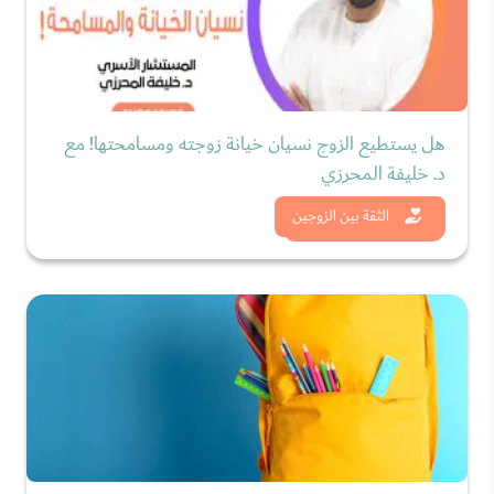
هل يستطيع الزوج نسيان خيانة زوجته ومسامحتها! مع
د. خليفة المحرزي
شاهد الان
الثقة بين الزوجين