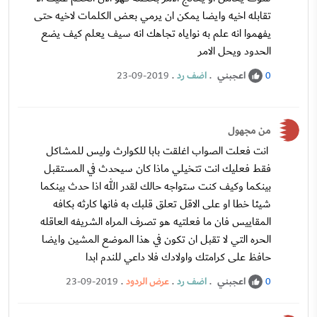
تقابله اخيه وايضا يمكن ان يرمي بعض الكلمات لاخيه حتى
يفهموا انه علم به نواياه تجاهك انه سيف يعلم كيف يضع
الحدود ويحل الامر
اعجبني
.
اضف رد
.
23-09-2019
0
من مجهول
انت فعلت الصواب اغلقت بابا للكوارث وليس للمشاكل
فقط فعليك انت تتخيلي ماذا كان سيحدث في المستقبل
بينكما وكيف كنت ستواجه حالك لقدر الله اذا حدث بينكما
شيئا خطا او على الاقل تعلق قلبك به فانها كارثه بكافه
المقاييس فان ما فعلتيه هو تصرف المراه الشريفه العاقله
الحره التي لا تقبل ان تكون في هذا الموضع المشين وايضا
حافظ على كرامتك واولادك فلا داعي للندم ابدا
اعجبني
.
اضف رد
.
عرض الردود
.
23-09-2019
0