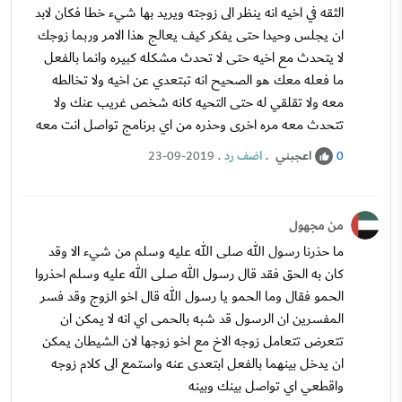
الثقه في اخيه انه ينظر الى زوجته ويريد بها شيء خطا فكان لابد
ان يجلس وحيدا حتى يفكر كيف يعالج هذا الامر وربما زوجك
لا يتحدث مع اخيه حتى لا تحدث مشكله كبيره وانما بالفعل
ما فعله معك هو الصحيح انه تبتعدي عن اخيه ولا تخالطه
معه ولا تقلقي له حتى التحيه كانه شخص غريب عنك ولا
تتحدث معه مره اخرى وحذره من اي برنامج تواصل انت معه
اعجبني
.
اضف رد
.
23-09-2019
0
من مجهول
ما حذرنا رسول الله صلى الله عليه وسلم من شيء الا وقد
كان به الحق فقد قال رسول الله صلى الله عليه وسلم احذروا
الحمو فقال وما الحمو يا رسول الله قال اخو الزوج وقد فسر
المفسرين ان الرسول قد شبه بالحمى اي انه لا يمكن ان
تتعرض تتعامل زوجه الاخ مع اخو زوجها لان الشيطان يمكن
ان يدخل بينهما بالفعل ابتعدى عنه واستمع الى كلام زوجه
واقطعي اي تواصل بينك وبينه