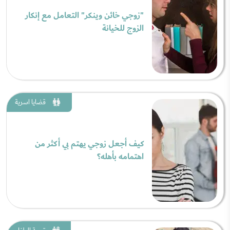
"زوجي خائن وينكر" التعامل مع إنكار
الزوج للخيانة
قضايا اسرية
كيف أجعل زوجي يهتم بي أكثر من
اهتمامه بأهله؟