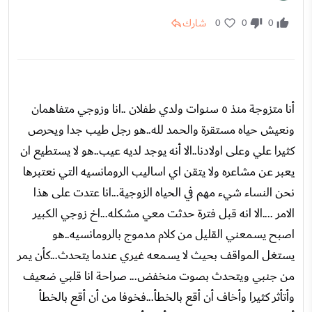
شارك
0
0
0
أنا متزوجة منذ ٥ سنوات ولدي طفلان ..انا وزوجي متفاهمان
ونعيش حياه مستقرة والحمد لله..هو رجل طيب جدا ويحرص
كثيرا علي وعلى اولادنا..الا أنه يوجد لديه عيب..هو لا يستطيع ان
يعبر عن مشاعره ولا يتقن اي اساليب الرومانسيه التي نعتبرها
نحن النساء شيء مهم في الحياه الزوجية...انا عتدت على هذا
الامر ....الا انه قبل فترة حدثت معي مشكله...اخ زوجي الكبير
اصبح يسمعني القليل من كلام مدموج بالرومانسيه..هو
يستغل المواقف بحيث لا يسمعه غيري عندما يتحدث...كأن يمر
من جنبي ويتحدث بصوت منخفض... صراحة انا قلبي ضعيف
وأتأثر كثيرا وأخاف أن أقع بالخطأ...فخوفا من أن أقع بالخطأ