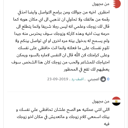
من مجهول
احظرى اخيه من جوالك ومن برامج التواصل وايضا احذفي
رقمه من هاتفك ولا تحاولي ان تذهبي الى اي مكان هوبه كما
قال لك زوجك وعلمي انه ليس رجلا شريفا وانما يتطلع الى
حرمه بيت اخيه وهذه كارثه وزوجك سوف يحترس منه جيدا
ولم يسمح له بدخول بيته مره اخرى او اي تواصل بينكم ولا
تلوم نفسك على ما فعلته وانما انت حافظي على نفسك
وعلى كرامتك لان الله قال ان النفس لاماره بالسوء ويمكن
احتياجك للمشاعر والحب من زوجك كان هذا الشخص سوف
يعطيهم لك تقع في المحظور
اعجبني
.
اضف رد
.
23-09-2019
0
من مجهول
اللي انتي عملتيه هو الصح علشان تحافظي علي نفسك و
بيتك اسمعي كلام زوجك و ماتعديش في مكان اخو زوجك
فيه