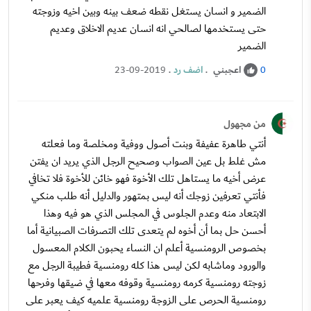
الضمير و انسان يستغل نقطه ضعف بينه وبين اخيه وزوجته
حتى يستخدمها لصالحي انه انسان عديم الاخلاق وعديم
الضمير
اعجبني
.
اضف رد
.
23-09-2019
0
من مجهول
أنتي طاهرة عفيفة وبنت أصول ووفية ومخلصة وما فعلته
مش غلط بل عين الصواب وصحيح الرجل الذي يريد ان يفتن
عرض أخيه ما يستاهل تلك الأخوة فهو خائن للأخوة فلا تخافي
فأنتي تعرفين زوجك أنه ليس بمتهور والدليل أنه طلب منكي
الابتعاد منه وعدم الجلوس في المجلس الذي هو فيه وهذا
أحسن حل بما أن أخوه لم يتعدى تلك التصرفات الصبيانية أما
بخصوص الرومنسية أعلم ان النساء يحبون الكلام المعسول
والورود وماشابه لكن ليس هذا كله رومنسية فطيبة الرجل مع
زوجته رومنسية كرمه رومنسية وقوفه معها في ضيقها وفرحها
رومنسية الحرص على الزوجة رومنسية علميه كيف يعبر على