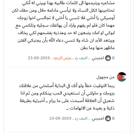
مشاعره ويترجمها الى كلمات طالبيه بهذا وبيني له أنكي
تحتاجينها ككل النساء ولا تيأسي مادامه حلال ومن حقك لكن
أوصيكي يا أختي فلا تنسي يا أختي لا تجالسي اخوا زوجك
مهما كان فلو لم يفهم واراد أن يهاتفك سجليه وتلكمي مع
ابوكي او امك يضعون له حد وهذذيه بفضحهم لكي يخاف
ويبتعد للأبد ان شاء ولا تنسي دعاء الله بأن يجنبكي الفتن
ماظهر منها وما بطن
اعجبني
.
اضف رد
.
عرض الردود
.
23-09-2019
0
من مجهول
ربما التوقيت خطأ ولو أنك في البداية أصلحتي من علاقتك
بزوجك و حاولتي أن تستعيدي الحب بينككم ومن ثم اذا
شعرتي أن العلاقة أصبحت على ما يرام ,, أخبرتيه بطريقة
ذكية و بعيدة عن الاتهامات ,,
اعجبني
.
اضف رد
.
23-09-2019
0