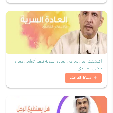
اكتشفت ابني يمارس العادة السرية كيف أتعامل معه؟ |
د.هاني الغامدي
شاهد الان
مشاكل المراهقين