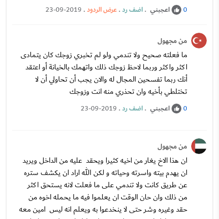
اعجبني
.
اضف رد
.
عرض الردود
.
23-09-2019
0
من مجهول
ما فعلته صحيح ولا تندمي ولو لم تخبري زوجك كان يتمادى
اكثر واكثر وربما لاحظ زوجك ذلك واتهمك بالخيانة أو اعتقد
أنك ربما تفسحين المجال له والان يجب أن تحاولي أن لا
تختلطي بأخيه وان تحذري منه انت وزوجك
اعجبني
.
اضف رد
.
23-09-2019
0
من مجهول
ان هذا الاخ يغار من اخيه كثيرا ويحقد عليه من الداخل ويريد
ان يهدم بيته واسرته وحياته و لكن الله اراد ان يكشف ستره
عن طريق كانت ولا تندمي على ما فعلت لانه يستحق اكثر
من ذلك وان حان الوقت ان يعلموا فيه ما يحمله اخوه من
حقد وغيره وشر حتى لا ينخدعوا به ويعلم انه ليس امين معه