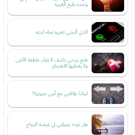
وعنده طبع الغيرة
الذي آلمني تغيره تجاه ابنته
طبع زوجي ناشف لا يقدّر عاطفة الأنثى
ولا يعطيها الاهتمام
لماذا علاقتي مع أمي متوترة؟
هل تودد زميلتي لي غرضه الزواج