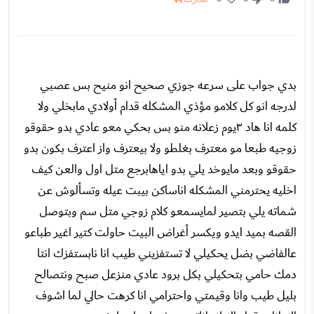
بدي جواب على سرعه جوزي صحيح انو منيح بس عصبي
لدرجه انو كل كلامو مؤذي المشكله قدام أولادي مابخلي ولا
كلمه انا هاد ٣يوم زعلانه منو بس بحكي معو عادي بدو حقوقو
زوجيه طبعا مو معترف بغلطو ولا بيعترف واز اعترف بكون بدو
حقوقو وبعد مايوخد يلي بدو اياهابرجع متل اول والعن كيف
اخليه يحترمني المشكله اناساكن بيبت عيله وتسألوش عن
شماته يلي بتصير لمايسمعو كلام زوجي متل سم وبتوصل
القصه بميد ايدو ويكسر أغراض البيت حاولت كتير اغير طباعو
عالفاضي بضل يحكيلي لا تستفزيني طيب انا نابستفزك انتا
دمك حامي بتحكيلي بكل برود عادي منزعل صبح ونتصالح
بليل طيب وانا وقيمتي واحترامي انا كرهت حالي لما اشوف