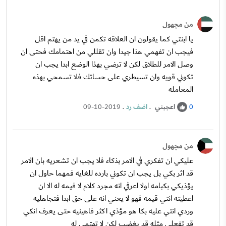
من مجهول
يا ابنتي كما يقولون ان العلاقه تكمن في يد من يهتم اقل
فيجب ان تفهمي هذا جيدا وان تقللي من اهتمامك فحتى ان
وصل الامر للطلاق لكن لا ترضي بهذا الوضع ابدا يجب ان
تكوني قويه وان تسيطري على حساتك فلا تسمحي بهذه
المعامله
اعجبني
.
اضف رد
.
09-10-2019
0
من مجهول
عليكي ان تفكري في الامر بذكاء فلا يجب ان تشعريه بان الامر
قد اثر بكي بل يجب ان تكوني بارده للغايه فمهما حاول ان
يؤذيكي بكبامه اولا اعرفي انه مجرد كلام لا فيمه له الا ان
اعطيته انتي قيمه فهو لا يعني انه على حق ابدا فتجاهليه
وردي انتي عليه بكا هو مؤذي اكثر فاهينيه حتى يعرف انكي
قد تفعلي مثله قد يغضب لكن لا تهتمي له