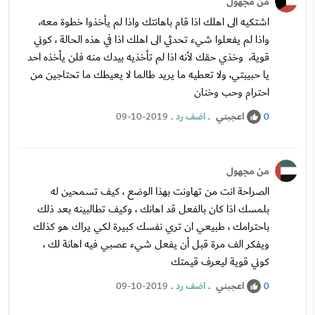
من مجهول
اشتكيه الى اهلك اذا قام باهانتك واذا لم يأخذوا خطوة معه،
واذا لم يفعلوا شيء تحدثي الى اهلك اذا في هذه الحالة ، كوني
قوية، وخذي حقك لأنه اذا لم تأخذيه بيدك منه فلن يأخذه احد
يا حبيبتي، ولا تعطيه ما يريد طالما لا يعيطك ما تحتاجين من
احترام وحب وخنان
اعجبني
.
اضف رد
.
09-10-2019
0
من مجهول
الصراحة انت من تهاونت بهذا الوضع ، كيف تسمحين له
بلمسك اذا كان بالفعل قد اهانك ، وكيف تطالبينه بعد ذلك
باحترامك ، طبيعي ان تري نفسك كبيرة لكي يراك هو كذلك
ويفكر الف مرة قبل أن يفعل شيء عصبي فيه اهانة لك ،
كوني قوية ليعرف قيمتك
اعجبني
.
اضف رد
.
09-10-2019
0