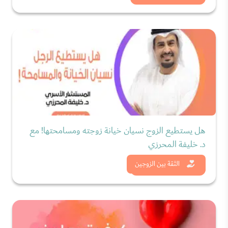
هل يستطيع الزوج نسيان خيانة زوجته ومسامحتها! مع
د. خليفة المحرزي
شاهد الان
الثقة بين الزوجين