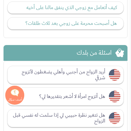
كيف أتعامل مع زوجي الذي ينفق مالنا على أخيه
هل أصبحت محرمة على زوجي بعد ثلاث طلقات؟
اسئلة من بلدك
أريد الزواج من أجنبي وأهلي يضغطون لأتزوج
شرقي
هل أتزوج امرأة لا أشعر بتقديرها لي؟
هل تتغير نظرة حبيبي لي إذا سلمت له نفسي قبل
الزواج