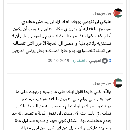
من مجهول
عليكي أن تفهمي زوجك أنه اذا أراد أن يتناقش معك في
موضوع ما فعليه أن يكون في مكام مغلق و لا يجب أن يكون
أمام الأبناء لأنها بيئة غير مناسبة لتربيتهم ,, احرصي على أن لا
تستفزيه ولا تجادلية و اذهبي الى الغرفة الأخرى التي تفصلك
عن الأبناء تناقشوا بهدوء و حلوا المشكلة بحل يرضي الطرفين
اعجبني
.
اضف رد
.
09-10-2019
0
من مجهول
والله اختي دايما نقول ابنك على ما ربيتيه و زوجك على ما
عودتيه و انتي زواج تبي تغيرين طباعه هو لا يحترمك و
يهينك و يضربك و لو انك لم تسمحي له من البداية ما كان
تمادى في ذلك انت الان ممكن ان تكوني قوية و تضعي له حد
بعدم معاملتك بهذا الشكل كوني قويه و صديه عند اول مرة
يمد يده عليكي و لا تتنازلي عن اي شيء من اجل مقولة