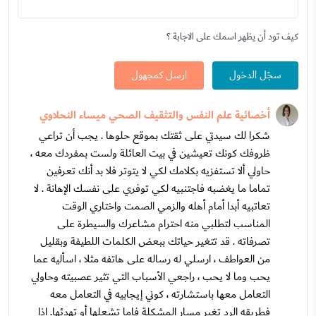
كيف تود أن يظهر اسمك على الاجابة ؟
سجّل الدخول
ارسل كمجهول
أخصائية علم النفس والتثقيف الصحي ميساء النحلاوي
شكرا لك سيدتي على ثقتك بموقع حلوها . يجب أن تراعي
ظروفك كونك تعيشين في بيت العائلة ولست بمفردك معه ،
حاولي ألا تستفزيه بكلامك لكي لا يتوتر فلا بد أنك تعرفين
تماما ما يغضبه فاجتنبيه لكي توفري على نفسك الإهانة . لا
تعاتبيه أبدا أمام أهله والزمي الصمت واختاري الوقت
المناسب لتطلبي منه احترام مشاعرك والسيطرة على
تصرفاته . قد تتغير حياتك ببعض الكلمات اللطيفة وبقليل
من العواطف ، ارسلي له رساله على هاتفه مثلا ، اسأليه عما
يحب وما لا يحب ، راجعي الأسباب التي تثير عصبيته وحاولي
التعامل معها باستشارته ، كوني إيجابيه في التعامل معه
فطريقه الرد تغير مسار المشكلة فإما تشعلها أو تهدئها. إذا