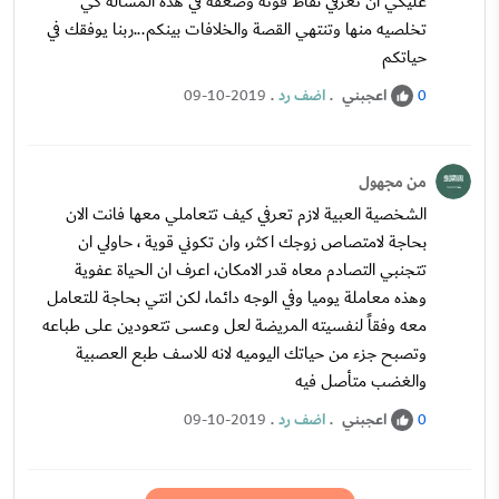
عليكي ان تعرفي نقاط قوته وضعفه في هذه المسألة كي
تخلصيه منها وتنتهي القصة والخلافات بينكم...ربنا يوفقك في
حياتكم
اعجبني
.
اضف رد
.
09-10-2019
0
من مجهول
الشخصية العبية لازم تعرفي كيف تتعاملي معها فانت الان
بحاجة لامتصاص زوجك اكثر، وان تكوني قوية ، حاولي ان
تتجنبي التصادم معاه قدر الامكان، اعرف ان الحياة عفوية
وهذه معاملة يوميا وفي الوجه دائما، لكن انتي بحاجة للتعامل
معه وفقاً لنفسيته المريضة لعل وعسى تتعودين على طباعه
وتصبح جزء من حياتك اليوميه لانه للاسف طبع العصبية
والغضب متأصل فيه
اعجبني
.
اضف رد
.
09-10-2019
0