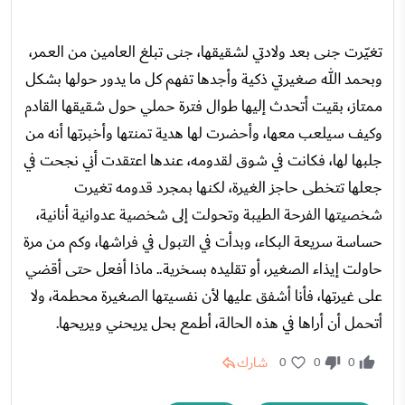
تغيّرت جنى بعد ولادتي لشقيقها، جنى تبلغ العامين من العمر،
وبحمد الله صغيرتي ذكية وأجدها تفهم كل ما يدور حولها بشكل
ممتاز، بقيت أتحدث إليها طوال فترة حملي حول شقيقها القادم
وكيف سيلعب معها، وأحضرت لها هدية تمنتها وأخبرتها أنه من
جلبها لها، فكانت في شوق لقدومه، عندها اعتقدت أني نجحت في
جعلها تتخطى حاجز الغيرة، لكنها بمجرد قدومه تغيرت
شخصيتها الفرحة الطيبة وتحولت إلى شخصية عدوانية أنانية،
حساسة سريعة البكاء، وبدأت في التبول في فراشها، وكم من مرة
حاولت إيذاء الصغير، أو تقليده بسخرية.. ماذا أفعل حتى أقضي
على غيرتها، فأنا أشفق عليها لأن نفسيتها الصغيرة محطمة، ولا
أتحمل أن أراها في هذه الحالة، أطمع بحل يريحني ويريحها.
شارك
0
0
0