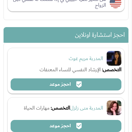
الزواج
احجز استشارة اونلاين
المدربة مريم غوث
التخصص:
الإرشاد النفسي للنساء المعنفات
احجز موعد
المدربة منى زلزل
التخصص:
مهارات الحياة
احجز موعد