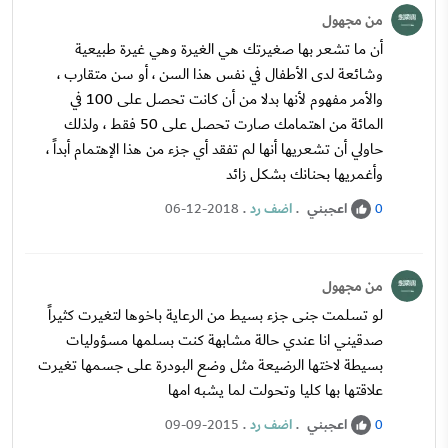
من مجهول
أن ما تشعر بها صغيرتك هي الغيرة وهي غيرة طبيعية
وشائعة لدى الأطفال في نفس هذا السن ، أو سن متقارب ،
والأمر مفهوم لأنها بدلا من أن كانت تحصل على 100 في
المائة من اهتمامك صارت تحصل على 50 فقط ، ولذلك
حاولي أن تشعريها أنها لم تفقد أي جزء من هذا الإهتمام أبداً ،
وأغمريها بحنانك بشكل زائد
اعجبني
.
اضف رد
.
06-12-2018
0
من مجهول
لو تسلمت جنى جزء بسيط من الرعاية باخوها لتغيرت كثيراً
صدقيني انا عندي حالة مشابهة كنت بسلمها مسؤوليات
بسيطة لاختها الرضيعة مثل وضع البودرة على جسمها تغيرت
علاقتها بها كليا وتحولت لما يشبه امها
اعجبني
.
اضف رد
.
09-09-2015
0