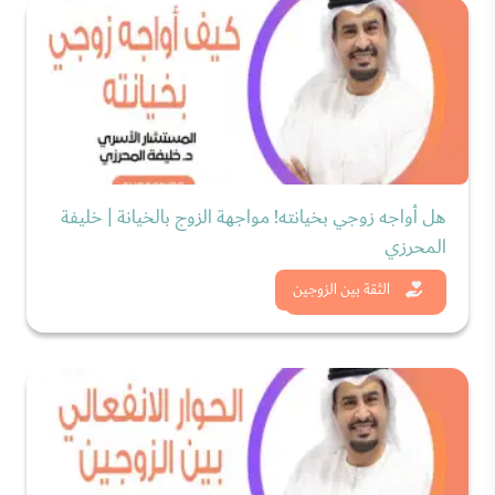
هل أواجه زوجي بخيانته! مواجهة الزوج بالخيانة | خليفة
المحرزي
شاهد الان
الثقة بين الزوجين