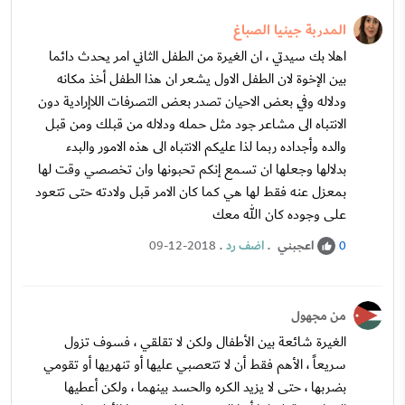
المدربة جينيا الصباغ
اهلا بك سيدتي ، ان الغيرة من الطفل الثاني امر يحدث دائما
بين الإخوة لان الطفل الاول يشعر ان هذا الطفل أخذ مكانه
ودلاله وفِي بعض الاحيان تصدر بعض التصرفات اللاإرادية دون
الانتباه الى مشاعر جود مثل حمله ودلاله من قبلك ومن قبل
والده وأجداده ربما لذا عليكم الانتباه الى هذه الامور والبدء
بدلالها وجعلها ان تسمع إنكم تحبونها وان تخصصي وقت لها
بمعزل عنه فقط لها هي كما كان الامر قبل ولادته حتى تتعود
على وجوده كان الله معك
اعجبني
.
اضف رد
.
09-12-2018
0
من مجهول
الغيرة شائعة بين الأطفال ولكن لا تقلقي ، فسوف تزول
سريعاً ، الأهم فقط أن لا تتعصبي عليها أو تنهريها أو تقومي
بضربها ، حتى لا يزيد الكره والحسد بينهما ، ولكن أعطيها