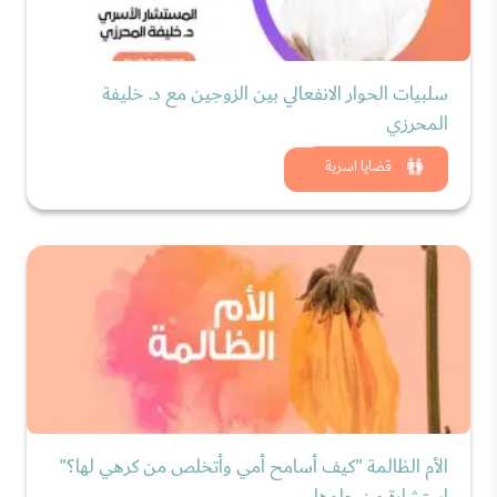
سلبيات الحوار الانفعالي بين الزوجين مع د. خليفة
المحرزي
شاهد الان
قضايا اسرية
الأم الظالمة "كيف أسامح أمي وأتخلص من كرهي لها؟"
استشارة من حلوها