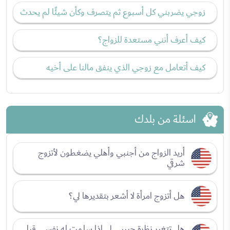
زوجي يضربني كل أسبوع ثم يتصرف وكأن شيئًا لم يحدث
كيف أعرف أنني مستعدة للزواج؟
كيف أتعامل مع زوجي الذي ينفق مالنا على أخيه
اسئلة من بلدك
أريد الزواج من أجنبي وأهلي يضغطون لأتزوج
شرقي
هل أتزوج امرأة لا أشعر بتقديرها لي؟
هل تتغير نظرة حبيبي لي إذا سلمت له نفسي قبل