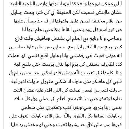
اللي ممكن تروحها وفعلا كذا مره اشوفها وابص الناحيه التانيه
عشان ماابنش ضعيف لكن الحقيقة اني كل فترة ببعت رسايل
من ارقام مختلفه اطمن عليها واعرفها ان ف حد بيسأل عليها
من غير اسم كل يوم بتمني القاها بتكلمني بحلم بيها انا
وصاحي وانا ونايم مع العلم اني بشتغل ومافيش وقت فراغ
كبير برجع من الشغل انزل مع اصحابي بس مش عارف حاسس
انه مرض تعبت هي رفضتني وانا بحاول اقنع نفسي انها عملت
كده لظروف مستني كل يوم انها تنزل بوست حتي تلمح فيه
وانا اكلمها تاني تعبت والله ومش قادر احكي لحد بحس بالم في
قلبي كل مافتكر مش عارف انا شكلي مقبول حاولت اغير فيه
حاولت اغير من لبسي عملت كل اللي اقدر عليه عشان الفت
نظرها وتفكر حتي فيا ثاتيه مع العلم اني بصلي وفي كل صلاه
بدعي ربنا يقربها مني وبقره كتب وتفكيري مش سطحي
وحاولت انساها بكل الطرق والله مش قادر حاولت اتعرف علي
غيرها بس مش لاقي حد يشبها تعبت وحتي لو مخدش رد عليا