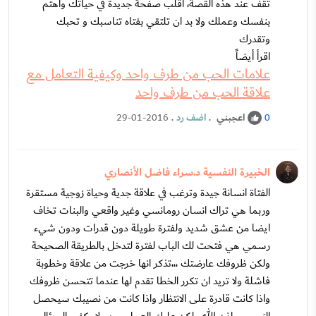
تقف عند هذه القصة، اقلب صفحة جديدة في حياتك واهتم
بنفسك وعملك ولا بد ان تلتقي بفتاه تناسبك و تحبك
وتقدرك
اقرأ أيضاً
علامات الحب من طرف واحد وكيفية التعامل مع
علاقة الحب من طرف واحد
اعجبني
.
اضف رد
.
29-01-2016
0
الخبيرة النفسية د.سراء فاضل الأنصاري
الفتاة انسانة جيدة وترغب في علاقة جدية وحياة زوجية مستقرة
وربما هي تراك انسان رومانسي وغير واقعي والبنات تخاف
ايضا من عشق شديد ولفترة طويلة دون قدرات ودون شيء
رسمي هي فتحت لك الباب لفترة لتدخل بالطريقة الصحيحة
ولكن ظروفك عارضتك ،،،تذكر انها خرجت من علاقة وخطوبة
فاشلة ولا تريد ان تكرر الخطا تقدم لها عندما تتحسن ظروفك
واذا كانت قادرة على الانتظار واذا كانت من نصيبك سيحصل