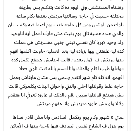
ونقلناه المستشفى وفي اليوم ده كانت بتتكلم بس بطريقه
مختلفه حسيت في حاجه وسالتها مردتش بعدها بكام ساعه
بلوك من الواتس ومن كل حاجه خدت يوم اعيط فيه وكملت ان
والدي عنده عمليه تاني يوم بقيت مش عارف اعمل ايه اناوحيد
ولد وحيد لابويا كان نفسي تبقي جنبي مفسرتش هي عملت
كده ليه علقتني بيها بزياده ليه بعد العمليه حاولت اكلمها افهم
منها مردتش ف الاول بعدين قالت احنامش هينفع نكمل كده
قولتلها طيب اكلم والدتك وانا اقسم بالله كنت ناوي فعلا
افهمها انه كله كام شهر اتقدم رسمي بس عشان مابقاش بعمل
حاجه غلط وقولتلها اخلي والدتي واخواتي البنات يكلموكي قالت
مش هينفع قولتلها سيبي رقم والدتك لو عاوزه تعرفي انا هتقدم
ولا لا ولو مش عاوزه مترديش وانا هفهم مردتش
عدي ٥ شهور وكام يوم ونكمل السادس وانا مش قادر انساها
يوم بنزل ف الشارع نفسي اتصادف فيها ناحية بيتها ف الأماكن