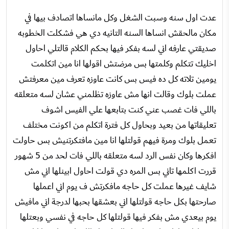
عدت اول سنه وسبت الشغل وكل مانساها اتصادف بيها في
مكان مالحقش انساها السنه التانيه دي هي فشكلت الخطوبه
صديقتي عارفه اني لسه بفكر فيها بحكم الكلام قالتلي احاول
اخليك تتكلم وكلمتها بس مرضتش اقولها انا مين اتكلمت
يومين تلاته كل ده فيس بس كانت عاوزه تعرف مين معرفتش
عملت بلوك وقالت انها مش عاوزه تظلمني عشان لسه متعلقه
باللي فات غصب عني كنت بتابعها علي الفيس اشوف
تعليقاتها من بعيد وبحاول كل فترة اتكلم من اكونت مختلف
تعمل بلوك ومرة فيهم قولتلها انا مين مافتكرتنيش بس حاولت
افكرها وكان نفس الرد لسه متعلقه باللي فات لحد من 5 شهور
قررت اكلمها تاني بس المره دي قولت احاول ابينلها اني مش
شايف غيرها عملت كل حاجه مافكرتش ف يوم اني اعملها
صارحتها بكل حاجه قولتلها اني بعشقها بحبها لدرجة اني مافيش
يوم بيعدي مش بفكر فيها قولتلها كل حاجه في نفسي وبعتلها