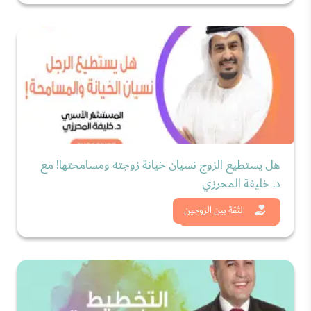
هل يستطيع الزوج نسيان خيانة زوجته ومسامحتها! مع
د. خليفة المحرزي
شاهد الان
الثقة بين الزوجين