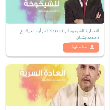
التخطيط للشيخوخة والاستعداد لآخر أيام الحياة مع
د.محمد بشناق
شاهد الان
نصائح طبية