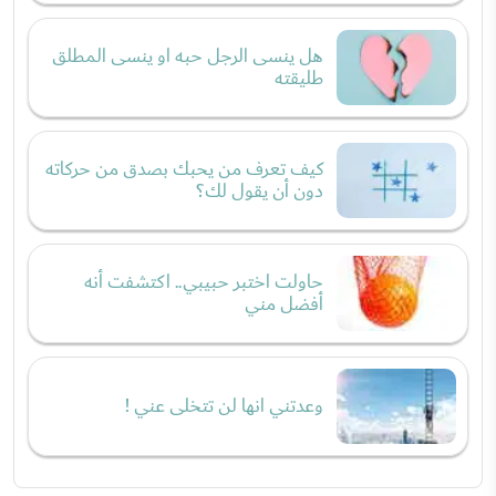
هل ينسى الرجل حبه او ينسى المطلق
طليقته
كيف تعرف من يحبك بصدق من حركاته
دون أن يقول لك؟
حاولت اختبر حبيبي.. اكتشفت أنه
أفضل مني
وعدتني انها لن تتخلى عني !