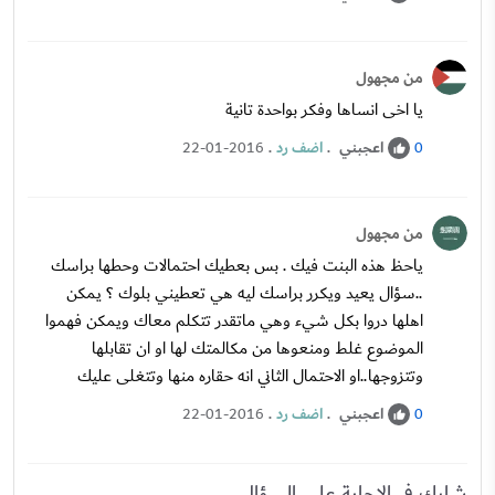
من مجهول
يا اخى انساها وفكر بواحدة تانية
اعجبني
.
اضف رد
.
22-01-2016
0
من مجهول
ياحظ هذه البنت فيك . بس بعطيك احتمالات وحطها براسك
..سؤال يعيد ويكرر براسك ليه هي تعطيني بلوك ؟ يمكن
اهلها دروا بكل شيء وهي ماتقدر تتكلم معاك ويمكن فهموا
الموضوع غلط ومنعوها من مكالمتك لها او ان تقابلها
وتتزوجها..او الاحتمال الثاني انه حقاره منها وتتغلى عليك
اعجبني
.
اضف رد
.
22-01-2016
0
شارك في الاجابة على السؤال