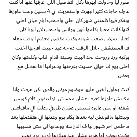
صور ليا وخاولت ابهرها بكل التفاصيل اللي اعرفها عنها انا كنت
عارف حاجات كتير انبهرت واستغربت اني 4 سنين ولسه عاوزها
وبفكر فيها كلمتني شهر كان احلي واصعب ايام حياتي احلي
لانها كانت معايا بكلمها فون وواتس واصعب لان ابويا كان
تعبان بمرض صعب شوية وكنت مقضي معظم الوقت معاه
ف المستشفى خلال الوقت ده جه عيد حبيت افرحها اخدت
بوكيه ورد وروحت لحد البيت وسبته قدام الباب وكلمتها وكان
احلى يوم ف حياتي حسيت بفرحتها ودعواتها اننا نفضل مع
بعض
كنت بحاول اخبي عليها موضوع مرض والدي لكن عرفت وانا
مكنتش عاوزعا تعرف عشان محسش انها بتقولي كلام كويس
شفقه او مش عاوزه تسيبني عشان ظروفي زعلت اني ماقولتش
وبينتلها ماقولتش ليه بعدها بكام يوم وعدتها اني هتقدملها بعد
ماخلص اخر شهور ليا ف الدراسه ووعدتها اني مش هسيبها
وكنت بحضر لها هديه عشان عيد ميلادها قرب ابويا تعب