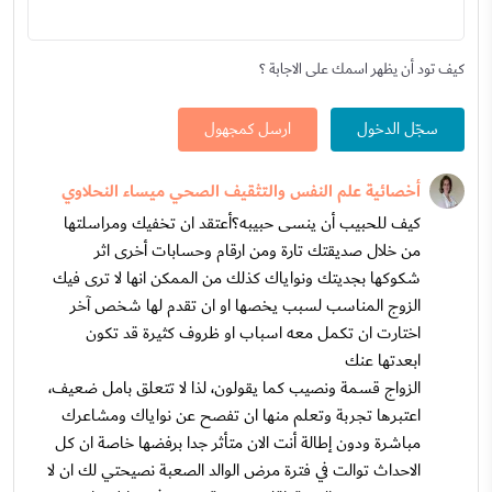
كيف تود أن يظهر اسمك على الاجابة ؟
سجّل الدخول
ارسل كمجهول
أخصائية علم النفس والتثقيف الصحي ميساء النحلاوي
كيف للحبيب أن ينسى حبيبه؟أعتقد ان تخفيك ومراسلتها
من خلال صديقتك تارة ومن ارقام وحسابات أخرى اثر
شكوكها بجديتك ونواياك كذلك من الممكن انها لا ترى فيك
الزوج المناسب لسبب يخصها او ان تقدم لها شخص آخر
اختارت ان تكمل معه اسباب او ظروف كثيرة قد تكون
ابعدتها عنك
الزواج قسمة ونصيب كما يقولون، لذا لا تتعلق بامل ضعيف،
اعتبرها تجربة وتعلم منها ان تفصح عن نواياك ومشاعرك
مباشرة ودون إطالة أنت الان متأثر جدا برفضها خاصة ان كل
الاحداث توالت في فترة مرض الوالد الصعبة نصيحتي لك ان لا