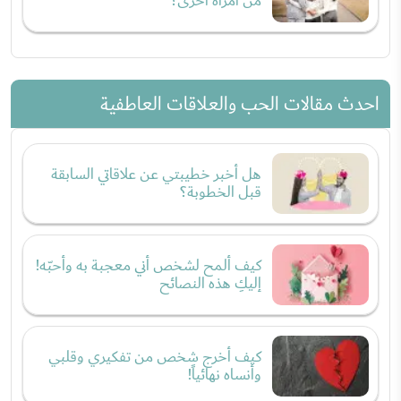
من امرأة أخرى؟
احدث مقالات الحب والعلاقات العاطفية
هل أخبر خطيبتي عن علاقاتي السابقة
قبل الخطوبة؟
كيف ألمح لشخص أني معجبة به وأحبّه!
إليكِ هذه النصائح
كيف أخرج شخص من تفكيري وقلبي
وأنساه نهائياً!