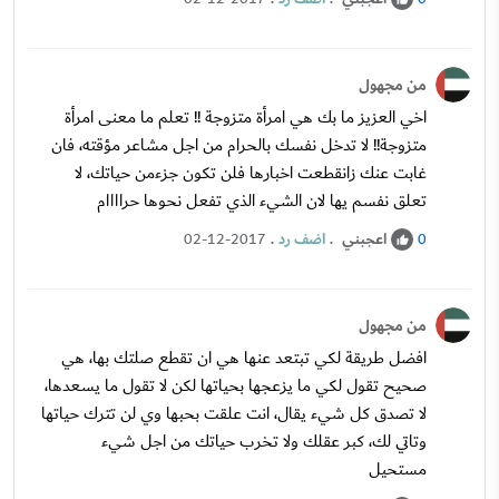
من مجهول
اخي العزيز ما بك هي امرأة متزوجة !! تعلم ما معنى امرأة
متزوجة!! لا تدخل نفسك بالحرام من اجل مشاعر مؤقته، فان
غابت عنك زانقطعت اخبارها فلن تكون جزءمن حياتك، لا
تعلق نفسم يها لان الشيء الذي تفعل نحوها حراااام
اعجبني
.
اضف رد
.
02-12-2017
0
من مجهول
افضل طريقة لكي تبتعد عنها هي ان تقطع صلتك بها، هي
صحيح تقول لكي ما يزعجها بحياتها لكن لا تقول ما يسعدها،
لا تصدق كل شيء يقال، انت علقت بحبها وي لن تترك حياتها
وتاتي لك، كبر عقلك ولا تخرب حياتك من اجل شيء
مستحيل