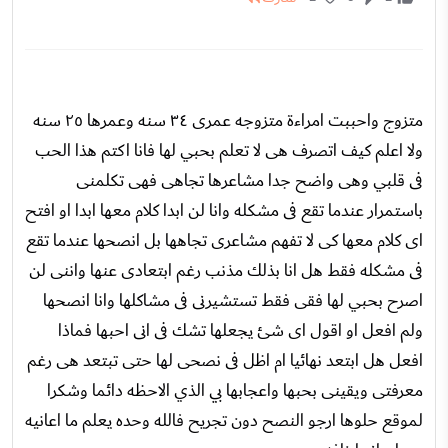
متزوج واحببت امراءة متزوجه عمرى ٣٤ سنه وعمرها ٢٥ سنه
ولا اعلم كيف اتصرف هى لا تعلم بحبي لها فانا اكتم هذا الحب
فى قلبي وهى واضح جدا مشاعرها تجاهى فهى تكلمنى
باستمرار عندما تقع فى مشكله وانا لن ابدا كلام معها ابدا او افتح
اى كلام معها كى لا تفهم مشاعرى تجاهها بل انصحها عندما تقع
فى مشكله فقط هل انا بذلك مذنب رغم ابتعادى عنها واننى لن
اصرح بحبي لها فقى فقط تستشيرنى فى مشاكلها وانا انصحها
ولم افعل او اقول اى شئ يجعلها تشك فى انى احبها فماذا
افعل هل ابتعد نهائيا ام اظل فى نصحى لها حتى تبتعد هى رغم
معرفتى ويقينى بحبها واعجابها بي الذي الاحظه دائما وشكرا
لموقع حلوها ارجو النصح دون تجريح فالله وحده يعلم ما اعانيه