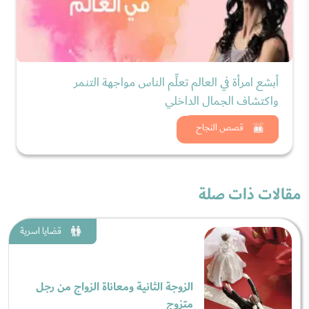
أبشع امرأة في العالم تعلِّم الناس مواجهة التنمر
واكتشاف الجمال الداخلي
شاهد الان
قصص النجاح
مقالات ذات صلة
قضايا اسرية
الزوجة الثانية ومعاناة الزواج من رجل
متزوج