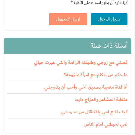
كيف تود أن يظهر اسمك على الاجابة ؟
سجّل الدخول
ارسل كمجهول
أسئلة ذات صلة
قصتي مع زوجي وطليقته الرائعة والتي غيرت حياتي
ما حكم من يتكلم مع امرأة متزوجة؟
أنا فتاة معجبة بصديق اخي وأحب أن يتزوجني
متقلبة المشاعر والمزاج دايما
كيف اقنع امي بالانتقال من مدرستي
امي تحبطني امام الناس