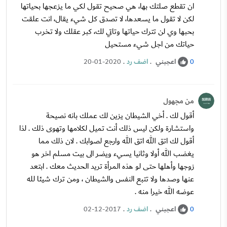
ان تقطع صلتك بها، هي صحيح تقول لكي ما يزعجها بحياتها
لكن لا تقول ما يسعدها، لا تصدق كل شيء يقال، انت علقت
بحبها وي لن تترك حياتها وتاتي لك، كبر عقلك ولا تخرب
حياتك من اجل شيء مستحيل
اعجبني
.
اضف رد
.
20-01-2020
0
من مجهول
أقول لك . أخي الشيطان يزين لك عملك بانه نصيحة
واستشارة ولكن ليس ذلك أنت تميل لكلامها وتهوى ذلك . لذا
أقول لك اتق الله اتق الله وارجع لصوابك . لان ذلك مما
يغضب الله أولا وثانيا يسيء ويضر الى بيت مسلم اخر هو
زوجها وأهلها حتى لو هذه المرأة تريد الحديث معك . ابتعد
عنها وصدها ولا تتبع النفس والشيطان ، ومن ترك شيئا لله
عوضه الله خيرا منه .
اعجبني
.
اضف رد
.
02-12-2017
0