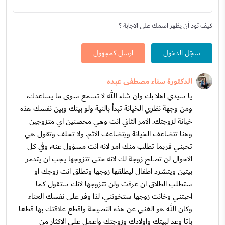
كيف تود أن يظهر اسمك على الاجابة ؟
سجّل الدخول
ارسل كمجهول
الدكتورة سناء مصطفى عبده
يا سيدي اهلا بك وان شاء الله لا تسمع سوى ما يساعدك،
ومن وجهة نظري الخيانة تبدأ بالنية ولو بينك وبين نفسك هذه
خيانة لزوجتك. الامر الثاني انت وهي محصنين اي متزوجين
وهنا تتضاعف الخيانة ويتضاعف الاثم. ولا تحلف وتقول هي
تحبني فربما تطلب منك امر لانه انت مسؤول عنه، وفي كل
الاحوال لن تصلح زوجة لك لانه حتى تتزوجها يجب ان يتدمر
بيتين ويتشرد اطفال ليطلقها زوجها وتطلق انت زوجك او
ستطلب الطلاق ان عرفت ولن تتزوجها لانك ستقول كما
احبتني وخانت زوجها ستخونني، لذا وفر على نفسك العناء
وكان الله هو الغني عن هذه النصيحة واقطع علاقتك بها قطعا
باتا وعد لبيتك واولادك وزوجتك واعمل على الاكثار من