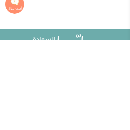
خريطة الموقع
تطوير الذات
مقالات
تحديات الحياة الزوجية
ألو حلوها
أطفال ومراهقون
حلوها تي في
الصحة العامة
الاختبارات
إضاءات للنفس الإنسانية
الكلمات المفتاحية
منوعات
حاسبة الحمل الولادة
مطبخ حلوها
خبراؤنا