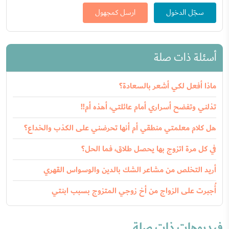
سجّل الدخول
ارسل كمجهول
أسئلة ذات صلة
ماذا أفعل لكي أشعر بالسعادة؟
تذلني وتفضح أسراري أمام عائلتي، أهذه أم!!
هل كلام معلمتي منطقي أم أنها تحرضني على الكذب والخداع؟
في كل مرة اتزوج بها يحصل طلاق، فما الحل؟
أريد التخلص من مشاعر الشك بالدين والوسواس القهري
أُجبرت على الزواج من أخ زوجي المتزوج بسبب ابنتي
فيديوهات ذات صلة