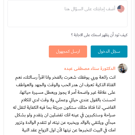
أضف إجابتك على السؤال هنا
كيف تود أن يظهر اسمك على الاجابة ؟
سجّل الدخول
ارسل كمجهول
الدكتورة سناء مصطفى عبده
انت رائعة وربي يوفقك شعرت بالفخر وانا اقرأ رسالتك، نعم
الفتاة الذكية تعرف ان هدر الحب والوقت والجهد والعواطف
على علاقة غير واضحة أمر لا يجوز ويعطل مسيرة حياتها،
احسنت بالقول عندي حياتي وعملي ولا وقت لدي للكلام
الفاضي. لذا فتاة مثلك ستكون جريئة بما فيه الكفاية لتقل له
صراحة وستكبرين في عينه انك تفضلين ان يتقدم ولو بشكل
مبدأي ويلتقي بالوالد ويخبره عن نيته، او تتقدم الوالدة وتزور
امك في البيت لتخبرها عن نيتها لأن اول الزواج عقد النية