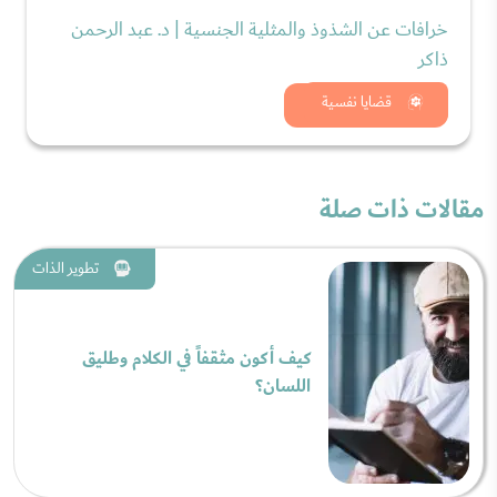
خرافات عن الشذوذ والمثلية الجنسية | د. عبد الرحمن
ذاكر
شاهد الان
قضايا نفسية
مقالات ذات صلة
تطوير الذات
كيف أكون مثقفاً في الكلام وطليق
اللسان؟