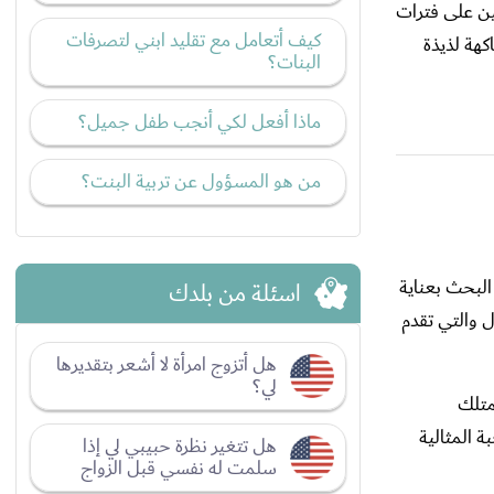
ن على فترات
كيف أتعامل مع تقليد ابني لتصرفات
كهة لذيذة
البنات؟
ماذا أفعل لكي أنجب طفل جميل؟
من هو المسؤول عن تربية البنت؟
البحث بعناية
اسئلة من بلدك
ل والتي تقدم
هل أتزوج امرأة لا أشعر بتقديرها
لي؟
متلك
ن الوجبة المثالية
هل تتغير نظرة حبيبي لي إذا
سلمت له نفسي قبل الزواج