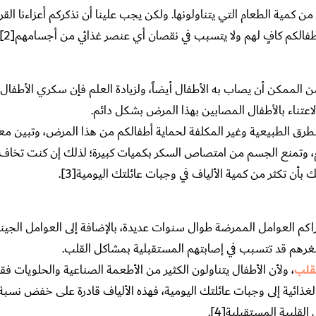
 من كمية الطعام التي يتناولونها. ولكن يجب علينا أن نذكركم أعزاءنا القر
الكم كافٍ لهم ولا يتسبب في نقصان أي عنصر غذائي من أجسامهم[2].
ن الممكن أن يصاب به الأطفال أيضاً، ولزيادة العلم فإن سكري الأطفا
عتناء بالأطفال المصابين بهذا المرض بشكل دائم.
طرق الطبيعية وغير المكلفة لحماية أطفالكم من هذا المرض، وتبين معنا
لدم، وتمنع الجسم من امتصاص السكر بكميات كبيرة؛ لذلك إن كنت تخاف
أن تكثر من كمية الألياف في وجبات عائلتك اليومية[3].
راكم العوامل الممرضة طوال سنوات عديدة، بالإضافة إلى العوامل الجيني
ذ صغرهم قد تتسبب في إصابتهم المستقبلية بمشاكل القلب.
قلب
، ولأن الأطفال يتناولون الكثير من الأطعمة الصناعية والحلويات فقد
غذائية إلى وجبات عائلتك اليومية، فهذه الألياف قادرة على خفض نسبة
لبية المستقبلية[4].