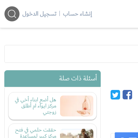
إنشاء حساب
|
تسجيل الدخول
أسئلة ذات صلة
هل أضع ابناء أخي في
مركز ايواء ام أطلق
زوجتي
حققت حلمي في فتح
مركز كبير لمساعدة