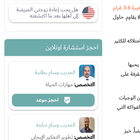
تمتلك كل تفاحة صغيرة 3.6 غرام
هل يجب إعادة زوجتي المريضة
إلى أهلها بعد ما اكتشفته
 يقاوم. حاول
تلاكه للكثير
احجز استشارة اونلاين
يحبها
المدرب وسام بطاينة
 والقرفة على
التخصص:
مهارات الحياة
يعتبر الموز من الوجبات
احجز موعد
فواكه التي
المدرب وسام دبابنه
أيضاً. خبز
التخصص:
تطوير التفكير الإيجابي