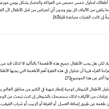
دفع أطفالك لتناول خمس حصص من الفواكه والخضار بشكل يومي موزعي
ا يكفي من الألياف كل يوم وبدون أي اعتراض من قبل الأطفال لأن الفا
ن كانت الفترات متباعدة قليلاً[6].
ة، لكن هل يحب الأطفال جميع هذه الأطعمة؟ بالتأكيد لا! لذلك لابد من 
ا القراء قررنا أن نتناول في هذه الفقرة أهم الأطعمة التي يجبها الأطفا
ا أكثر عن هذا الموضوع[7].
اول الأطفال الشوفان كوجبة إفطار شهية في الكثير من مناطق العالم. ي
الشوفان الكثير من الألياف الغذائية، فكل كوب من الشوفان يمتلك 4 غرامات من الألياف؛ لذلك سننصحك بالشوفان إن كنت تبحث ع
 طعمه عن طريق إضافة العسل أو القرفة أو الزبيب أو شراب القيقب.