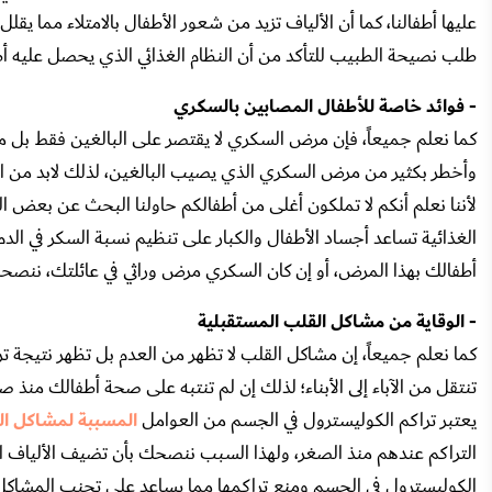
عليها أطفالنا، كما أن الألياف تزيد من شعور الأطفال بالامتلاء مما يقلل
طلب نصيحة الطبيب للتأكد من أن النظام الغذائي الذي يحصل عليه أطف
- فوائد خاصة للأطفال المصابين بالسكري
كما نعلم جميعاً، فإن مرض السكري لا يقتصر على البالغين فقط بل م
وأخطر بكثير من مرض السكري الذي يصيب البالغين، لذلك لابد من الا
لأننا نعلم أنكم لا تملكون أغلى من أطفالكم حاولنا البحث عن بعض ال
الغذائية تساعد أجساد الأطفال والكبار على تنظيم نسبة السكر في ا
أطفالك بهذا المرض، أو إن كان السكري مرض وراثي في عائلتك، ننصحك ب
- الوقاية من مشاكل القلب المستقبلية
كما نعلم جميعاً، إن مشاكل القلب لا تظهر من العدم بل تظهر نتيجة ت
تنتقل من الآباء إلى الأبناء؛ لذلك إن لم تنتبه على صحة أطفالك من
يعتبر تراكم الكوليسترول في الجسم من العوامل
المسببة لمشاكل ال
التراكم عندهم منذ الصغر، ولهذا السبب ننصحك بأن تضيف الألياف ال
الكوليسترول في الجسم ومنع تراكمها مما يساعد على تجنب المشاكل الق