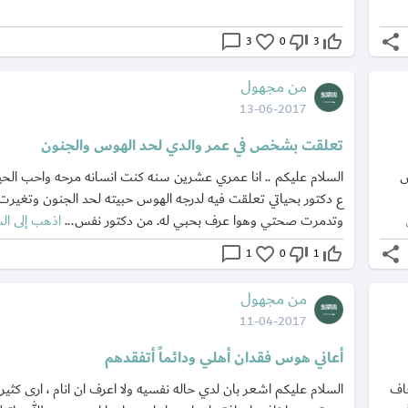
chat_bubble_outline
favorite_border
thumb_down_off_alt
thumb_up_off_alt
share
3
0
3
من مجهول
13-06-2017
تعلقت بشخص في عمر والدي لحد الهوس والجنون
ص
السلام عليكم .. انا عمري عشرين سنه كنت انسانه مرحه واحب الح
ع دكتور بحياتي تعلقت فيه لدرجه الهوس حبيته لحد الجنون وتغيرت 
وتدمرت صحتي وهوا عرف بحبي له. من دكتور نفس...
اذهب إلى ال
chat_bubble_outline
favorite_border
thumb_down_off_alt
thumb_up_off_alt
share
1
0
1
من مجهول
11-04-2017
أعاني هوس فقدان أهلي ودائماً أتفقدهم
خاف
السلام عليكم اشعر بان لدي حاله نفسيه ولا اعرف ان انام ، ارى كثير