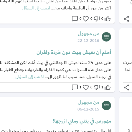
ي
يموتون ، واخاف بان افقد احدا من اهلي ، دايما استودعهم الله وات
اكثر من مره في الدقيقة واخاف من...
اذهب إلى السؤال
chat_bubble_outline
favorite_border
thumb_down_off_alt
thumb_up_off_alt
share
0
0
0
من مجهول
22-12-2016
أحلم أن نعيش ببيت دون خردة وفئران
با صرت
على مدى 24 سنه اعيش انا وعائلتي في بيت مُلك لكن المشكله
لما
على مدار هذه السنوات هي كمية القذراه والخردوات وقطع الغيار ..ا
في ارجاء المنزل، مما سبب لنا ظهور ال...
اذهب إلى السؤال
chat_bubble_outline
favorite_border
thumb_down_off_alt
thumb_up_off_alt
share
1
0
1
من مجهول
06-12-2015
مهووس في بنتي ومابي ازوجها!
ووسة
انا رجال متزوج من ٢٥ سنه واحب زوجتي ومرتاح معها وعندنا