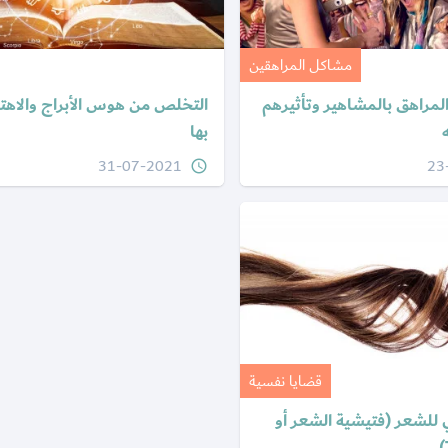
مشاكل المراهقين
لمراهق بالمشاهير وتأثيرهم
التخلص من هوس الأبراج والاهتما
بها
31-07-2021
23
query_builder
قضايا نفسية
للشعر (فتيشية الشعر أو