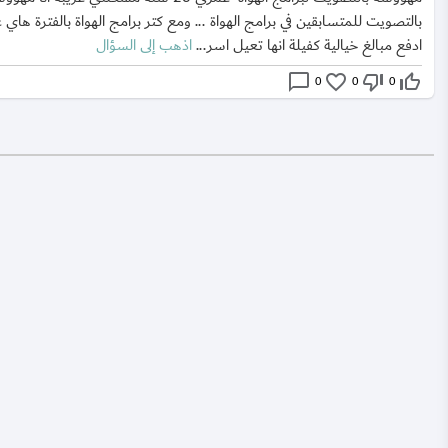
بالتصويت للمتسابقين في برامج الهواة ... ومع كتر برامج الهواة بالفترة هاي 
ادفع مبالغ خيالية كفيلة انها تعيل اسر...
اذهب إلى السؤال
chat_bubble_outline
favorite_border
thumb_down_off_alt
thumb_up_off_alt
0
0
0