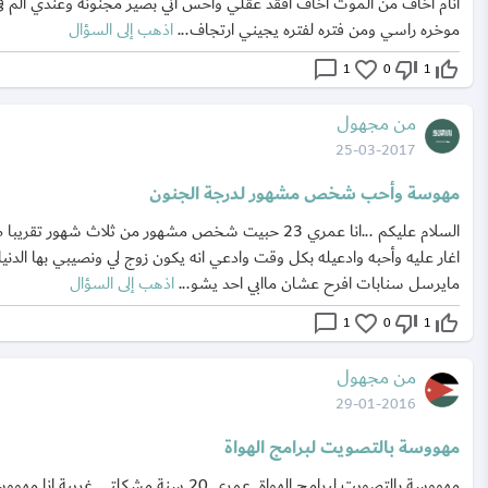
انام اخاف من الموت اخاف افقد عقلي واحس اني بصير مجنونه وعندي الم ف
موخره راسي ومن فتره لفتره يجيني ارتجاف...
اذهب إلى السؤال
chat_bubble_outline
favorite_border
thumb_down_off_alt
thumb_up_off_alt
1
0
1
من مجهول
25-03-2017
مهوسة وأحب شخص مشهور لدرجة الجنون
السلام عليكم ...انا عمري 23 حبيت شخص مشهور من ثلاث شهور تقري
اغار عليه وأحبه وادعيله بكل وقت وادعي انه يكون زوج لي ونصيبي بها الدنيا 
مايرسل سنابات افرح عشان ماابي احد يشو...
اذهب إلى السؤال
chat_bubble_outline
favorite_border
thumb_down_off_alt
thumb_up_off_alt
1
0
1
من مجهول
29-01-2016
مهووسة بالتصويت لبرامج الهواة
مهووسة بالتصويت لبرامج الهواة عمري 20 سنة مشكلتي غريبة انا مه