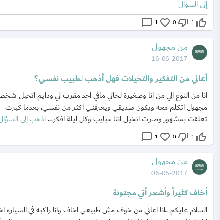
إلى السؤال
chat_bubble_outline
favorite_border
thumb_down_off_alt
thumb_up_off_alt
1
0
1
من مجهول
16-06-2017
أعاني من التفكير والتخيلات فهل أذهب لطبيب نفسي؟
انا من النوع الي من انا وصغيرة لحالي مافي احد مقرب لي ودايم اتخيل شخ
مجهول اتكلم معه ويكون صديقي ويعرفني اكثر من نفسي، بعدما كبرت
تعلقت بمشهور وصرت اتخيل اننا حبايب وكل ليلة افكر...
اذهب إلى السؤال
chat_bubble_outline
favorite_border
thumb_down_off_alt
thumb_up_off_alt
1
0
1
من مجهول
06-06-2017
أخاف كثيراً وأشعر أني مجنونة
السلام عليكم ..انا اعاني من خوف مش طبيعي اخاف وانا راكبه في السياره ا