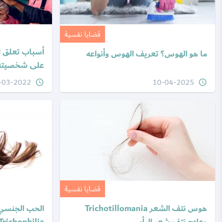
قضايا نفسية
أسباب تعلق ا
ما هو الهوس؟ تعريف الهوس وأنواعه
على شخصيته
-03-2022
10-04-2025
query_builder
query_builder
قضايا نفسية
هوس نتف الشعر Trichotillomania
الحب الجنسي 