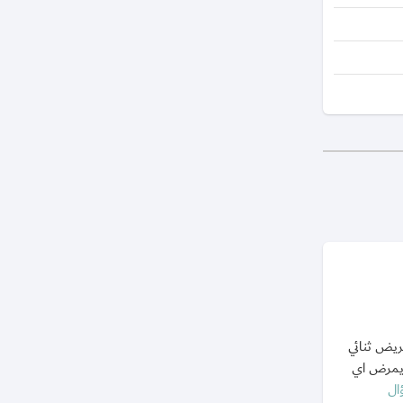
ريض ثنائي
ويمرض اي
ال