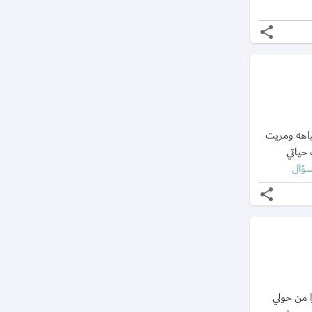
share
ياهه ومريت
حياتي
سؤال
share
ا من حولي