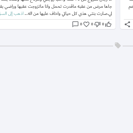
عم
جاها مرض من عقبه ماقدرت تحمل وانا ماتزوجت عقبها وراضي بقس
لي.صارت بنتي هذي كل حياتي واخاف عليها من اله...
اذهب إلى السؤ
chat_bubble_outline
favorite_border
thumb_down_off_alt
thumb_up_off_alt
share
0
0
0