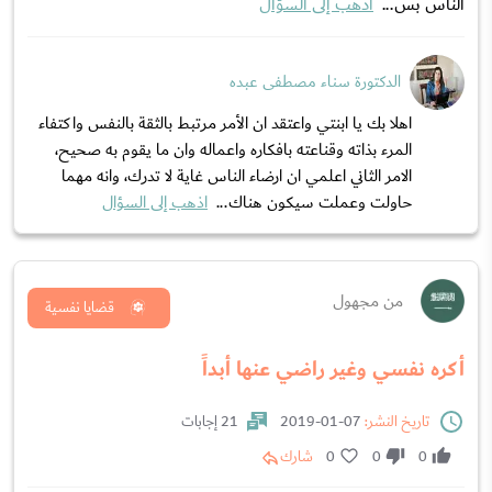
الناس بس...
اذهب إلى السؤال
الدكتورة سناء مصطفى عبده
اهلا بك يا ابنتي واعتقد ان الأمر مرتبط بالثقة بالنفس واكتفاء
المرء بذاته وقناعته بافكاره واعماله وان ما يقوم به صحيح،
الامر الثاني اعلمي ان ارضاء الناس غاية لا تدرك، وانه مهما
حاولت وعملت سيكون هناك...
اذهب إلى السؤال
من مجهول
قضايا نفسية
أكره نفسي وغير راضي عنها أبداً
تاريخ النشر:
07-01-2019
21 إجابات
0
0
0
شارك