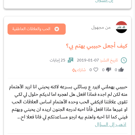
إلى السؤال
من مجهول
الحب والعلاقات العاطفية
كيف أجعل حبيبي يهتم بي؟
تاريخ النشر:
07-01-2019
25 إجابات
0
0
0
شارك
حبيبي يهملني لايرد ع رسائلي بسرعه لاكنه يحبني انا اريد اﻷهتمام
منه لكن لم اجده فماذا افعل هل اهجره اما لديكم حلول لي لكي
تقوى علاقتنا لايكفي الحب وحده اﻷهتمام اساس العلاقات الحب
او غيرها ماذا افعل فأنا احبه لدرجه الجنون اريده ان يحبني ويهتم
فيني كما انا احبه واهتم بيه ارجو مساعدتكم لي فانا فعلا اح...
اذهب إلى السؤال