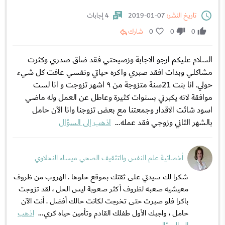
تاريخ النشر:
07-01-2019
4 إجابات
0
0
0
شارك
السلام عليكم ارجو الاجابة وزصيحتي فقد ضاق صدري وكثرت
مشاكلي وبدات افقد صبري واكره حياتي ونفسي عافت كل شيء
حولي. انا بنت 21سنة متزوجة من ٩ اشهر تزوجت و انا لست
موافقة لانه يكبرني بسنوات كثيرة وعاطل عن العمل وله ماضي
اسود شائت الاقدار وجمعتنا مع بعض تزوجنا وانا الآن حامل
بالشهر الثاني وزوجي فقد عمله...
اذهب إلى السؤال
أخصائية علم النفس والتثقيف الصحي ميساء النحلاوي
شكرا لك سيدتي على ثقتك بموقع حلوها . الهروب من ظروف
معيشيه صعبه لظروف أكثر صعوبة ليس الحل ، لقد تزوجت
باكرا فلو صبرت حتى تخرجت لكانت حالك أفضل . أنت الآن
حامل ، واجبك الأول طفلك القادم وتأمين حياه كري...
اذهب