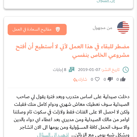
إلى السؤال
من مجهول
مفاتيح السعادة في العمل
مضطر للبقاء في هذا العمل لأني لا أستطيع أن أفتح
مشروعي الخاص بنفسي
تاريخ النشر:
07-01-2019
8 إجابات
0
0
0
شارك
دخلت صيدلية على اساس متدرب وبعد فترة يقول لي صاحب
الصيدلية سوف نعطيك معاش شهري ودوام كامل منك فقبلت
ولكن لا احصل الا على الفتات فقط ولازلت في سكوت تام وصلتنا
اوامر من مالك الصيدلية ومن مديري بعد اعطاء اي دواء بالدين
والا سوف اتحمل كافة المسؤولية ومن يومها الى الان اتشاجر
وبشكل شبه يومي مع الزبائن...
اذهب إلى السؤال