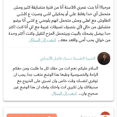
مرحبااا أنا بنت عمري 16سنة أنا من فترة متضايقة كثير ومش
متحمل اَي حدا يغلط علي أو يحكيلي اشي وصرت ع كلشي
اتطاوش مع اهلي ومش متحمل انهم يلومني ع اشي أنا برضو
متضايق من حالي لأني بتصرف تصرفات غريبة مع اني أنا كنت اكتر
حدا بيضل يضحك بالبيت وبيتحمل المزح لثقيل وكنت أكتر وحدة
من خواتي بحب أمي واقعد معه...
اذهب إلى السؤال
الخبيرة النفسية د.سراء فاضل الأنصاري
السلام عليكم. نعم انت من حقك كل ما طلبت ومن حقكم
الراحة والخصوصية وطبعا هذا الوضع متغب جدا. يجب ان
توفري لنفسك وقت خاص وان تصري على الخروج مع
صديقاتك وان تكرري انت واختك وامك ان هذا الوضع غير
صحيح وان...
اذهب إلى السؤال
من مجهول