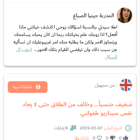
المدربة جينيا الصباغ
اهلا سيدتي ،يالنسبة لسؤالك زوجي اكتشف خيانتي ماذا
أفعل؟ اذا زوجك علم بخيانتك ربما ان كان يحبك يسامحك
ويتجاوز الامر ولكن ما يطلبه منك امر غريبوعليك ان تسأليه
عن سبب ذلك وان ترفضي للقيام بتلك الامور...
اذهب إلى
السؤال
من مجهول
قضايا اسرية
ضعيف جنسياً... وخائف من الطلاق حتى لا يعاد
نفس سيناريو طفولتي
تاريخ النشر:
07-01-2019
8 إجابات
0
0
0
شارك