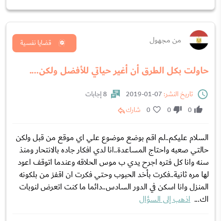
من مجهول
قضايا نفسية
حاولت بكل الطرق أن أغير حياتي للأفضل ولكن....
تاريخ النشر:
07-01-2019
8 إجابات
0
0
0
شارك
السلام عليكم..لم اقم بوضع موضوع علي اي موقع من قبل ولكن
حالتي صعبه واحتاج المساعدة..انا لدي افكار جاده بالانتحار ومنذ
سنه وانا كل فتره اجرح يدي ب موس الحلاقه وعندما اتوقف اعود
لها مره ثانية..فكرت بأخد الحبوب وحتي فكرت ان اقفز من بلكونه
المنزل وانا اسكن في الدور السادس..دائما ما كنت اتعرض لنوبات
اك...
اذهب إلى السؤال