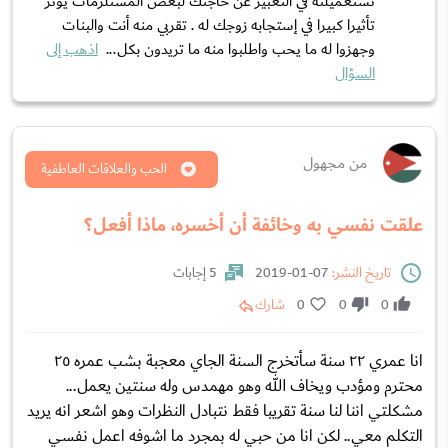
تستعميلنه في التعبير عن حاجتك لبعض المستلزمات يؤثر
تأثيرا كبيرا في إستجابه زوجك له . تقربي منه أنت والبنات
وجهزوا له ما يحب واطلبوا منه ما تريدون بكل...
اذهب إلى
السؤال
من مجهول
الحب والعلاقات العاطفية
علقت نفسي به وخائفة أن أخسره، ماذا أفعل؟
تاريخ النشر:
07-01-2019
5 إجابات
0
0
0
شارك
انا عمري ٢٢ سنة سأتخرج السنة الجاي معجبة بشب عمره ٢٥
محترم ومؤدب ويخاف الله وهو مهمدس وله سنتين يعمل...
مشكلتي اننا لنا سنة تقريبا فقط نتبادل النظرات وهو اشعر انه يريد
التكلم معي.. لكن انا من حبي له بمجرد ما اشوفه اعمل نفسي