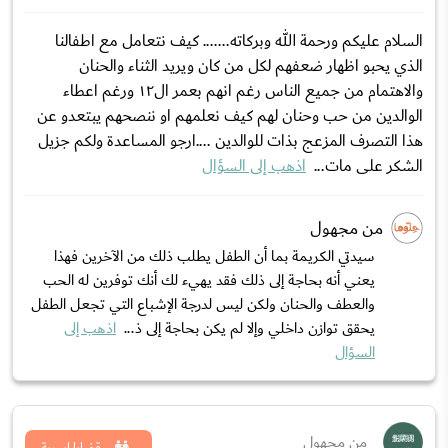
السلام عليكم ورحمة الله وبركاته....... كيف نتعامل مع اطفالنا
الذي يحبو اظهار ضعفهم لكل من كان ويريد الثناء والحنان
والاهتمام من جميع الناس رغم انهم بعمر ال١٢ ورغم اعطاء
الوالدين من حب وحنان لهم كيف نعلمهم او ننصحهم يبتعدو عن
هذا التصرف المزعج بذات للوالدين ....ارجو المساعدة ولكم جزيل
الشكر على مات...
اذهب إلى السؤال
من مجهول
سيدتي الكريمة بما أن الطفل يطلب ذلك من الآخرين فهذا
يعني أنه بحاجة إلى ذلك فقد يهيء لك أنك توفرين له الحب
والعطف والحنان ولكن ليس لدرجة الإشباع التي تجعل الطفل
يحقق توازن داخلي وإلا لم يكن بحاجة إلى ذ...
اذهب إلى
السؤال
من مجهول
قضايا اسرية