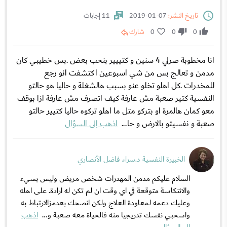
تاريخ النشر:
07-01-2019
11 إجابات
0
0
0
شارك
انا مخطوبة صرلي 4 سنين و كتييير بنحب بعض .بس خطيبي كان
مدمن و تعالج بس من شي اسبوعين اكتشفت انو رجع
للمخدرات .كل اهلو تخلو عنو بسبب هالشغلة و حاليا هو حالتو
النفسية كتير صعبة مش عارفة كيف اتصرف مش عارفة ازا بوقف
معو كمان هالمرة او بتركو متل ما اهلو تركوه حاليا كتيير حالتو
صعبة و نفسيتو بالارض و حا...
اذهب إلى السؤال
الخبيرة النفسية د.سراء فاضل الأنصاري
السلام عليكم مدمن المهدرات شخص مريض وليس بسيء
والانتكاسة متوقعة في اي وقت ان لم تكن له ارادة. على اهله
وعليك دعمه لمعاودة العلاج ولكن انصحك بعدمزالارتباط به
واسحبي نفسك تدريجيا منه فالحياة معه صعبة و...
اذهب