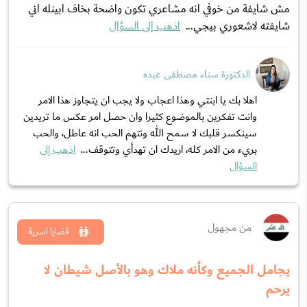
مش شايفة من خوفي انه مشاعري تكون واضحة بخاف ابينله اني
شايفته لاشعوري بيجي...
اذهب إلى السؤال
الدكتورة سناء مصطفى عبده
اهلا بك يا ابنتي وهذا اعجاب ولا يجب ان يتجاوز هذا الامر
وانت تفكرين بالموضوع كثيرا وان حصل امر عكس ما تريدين
سينكسر قلبك لا سمح الله ونتهم الحب انه عاطل، والحب
بريء من الامر كله، اريدك ان تهدأي وتتوقف...
اذهب إلى
السؤال
من مجهول
قضايا اسرية
يجامل الجميع وكأنه ملاك وهو بالأصل شيطان لا
يرحم