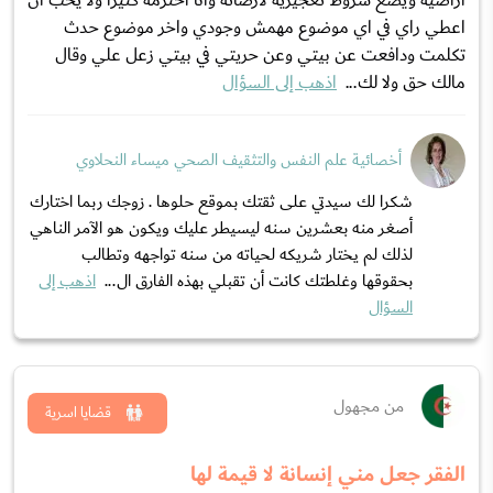
اراضيه ويضع شروط تعجيزيه لارضائه وانا احترمه كثيرا ولا يحب ان
اعطي راي في اي موضوع مهمش وجودي واخر موضوع حدث
تكلمت ودافعت عن بيتي وعن حريتي في بيتي زعل علي وقال
مالك حق ولا لك...
اذهب إلى السؤال
أخصائية علم النفس والتثقيف الصحي ميساء النحلاوي
شكرا لك سيدتي على ثقتك بموقع حلوها . زوجك ربما اختارك
أصغر منه بعشرين سنه ليسيطر عليك ويكون هو الآمر الناهي
لذلك لم يختار شريكه لحياته من سنه تواجهه وتطالب
بحقوقها وغلطتك كانت أن تقبلي بهذه الفارق ال...
اذهب إلى
السؤال
من مجهول
قضايا اسرية
الفقر جعل مني إنسانة لا قيمة لها