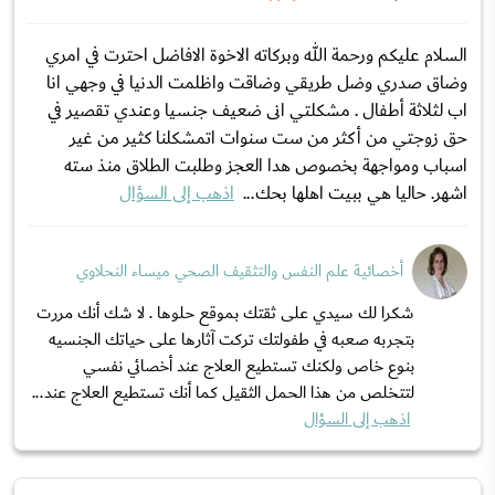
السلام عليكم ورحمة الله وبركاته الاخوة الافاضل احترت في امري
وضاق صدري وضل طريقي وضاقت واظلمت الدنيا في وجهي انا
اب لثلاثة أطفال . مشكلتي انى ضعيف جنسيا وعندي تقصير في
حق زوجتي من أكثر من ست سنوات اتمشكلنا كثير من غير
اسباب ومواجهة بخصوص هدا العجز وطلبت الطلاق منذ سته
اشهر. حاليا هي ببيت اهلها بحك...
اذهب إلى السؤال
أخصائية علم النفس والتثقيف الصحي ميساء النحلاوي
شكرا لك سيدي على ثقتك بموقع حلوها . لا شك أنك مررت
بتجربه صعبه في طفولتك تركت آثارها على حياتك الجنسيه
بنوع خاص ولكنك تستطيع العلاج عند أخصائي نفسي
لتتخلص من هذا الحمل الثقيل كما أنك تستطيع العلاج عند...
اذهب إلى السؤال