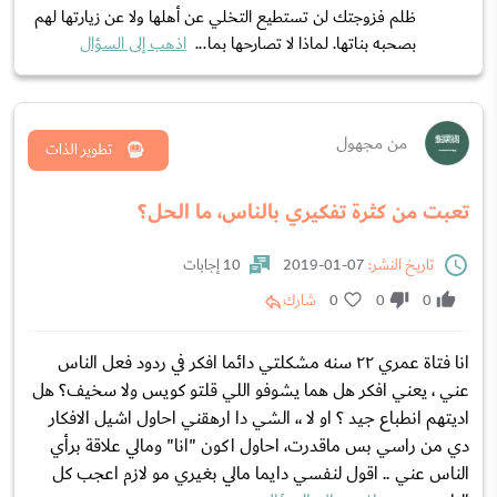
ظلم فزوجتك لن تستطيع التخلي عن أهلها ولا عن زيارتها لهم
بصحبه بناتها. لماذا لا تصارحها بما...
اذهب إلى السؤال
من مجهول
تطوير الذات
تعبت من كثرة تفكيري بالناس، ما الحل؟
تاريخ النشر:
07-01-2019
10 إجابات
0
0
0
شارك
انا فتاة عمري ٢٢ سنه مشكلتي دائما افكر في ردود فعل الناس
عني ، يعني افكر هل هما يشوفو اللي قلتو كويس ولا سخيف؟ هل
اديتهم انطباع جيد ؟ او لا ،، الشي دا ارهقني احاول اشيل الافكار
دي من راسي بس ماقدرت، احاول اكون "انا" ومالي علاقة برأي
الناس عني .. اقول لنفسي دايما مالي بغيري مو لازم اعجب كل