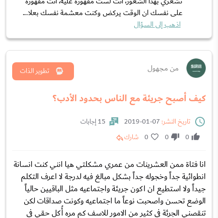
تشعري بهذا الشعور، انت لست مقهورة عليه، انت مقهورة
على نفسك ان الوقت يركض وكنت معشمة نفسك بعلا...
اذهب إلى السؤال
من مجهول
تطوير الذات
كيف أصبح جريئة مع الناس بحدود الأدب؟
تاريخ النشر:
07-01-2019
15 إجابات
0
0
0
شارك
انا فتاة ممن العشرينات من عمري مشكلتي هيا انني كنت انسانة
انطوائية جداً وخجوله جداً بشكل مبالغ فيه لدرجة لا اعرف التكلم
جيداً ولا استطيع ان اكون جريئة واجتماعيه مثل الباقيين حالياً
الوضع تحسن واصحبت نوعاً ما اجتماعيه وكونت صداقات لكن
تنقصني الجرئة في كثير من الامور للاسف كم مره أُكل حقي في