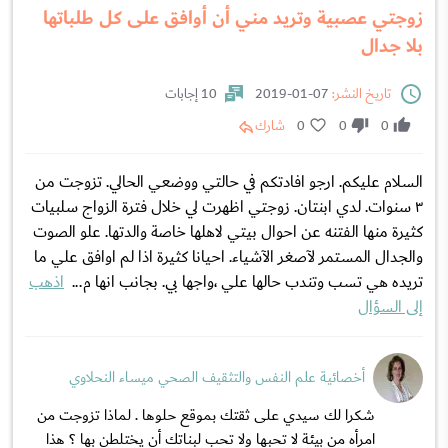
زوجتي عصبية وتريد مني أن أوافق على كل طلباتها
بلا جدال
تاريخ النشر:
07-01-2019
10 إجابات
0
0
0
شارك
السلام عليكم. ارجو افادتكم في حالتي ووضعي الحالي. تزوجت من
٣ سنوات. لدي ابنتان. زوجتي اظهرت لي خلال فترة الزواج سلبيات
كثيرة منها الفتنه عن احوال بيتي لاهلها خاصة والدتها. علو الصوت
والجدال المستمر لآصغر الآشياء. احيانا كثيرة اذا لم اوافق علي ما
تريده هي تسب وتندب حالها علي ،واجها بي. بجانب انها م...
اذهب
إلى السؤال
أخصائية علم النفس والتثقيف الصحي ميساء النحلاوي
شكرا لك سيدي على ثقتك بموقع حلوها . لماذا تزوجت من
امرأه من بيئة لا تحبها ولا تحب لبناتك أن يختلطن بها ؟ هذا