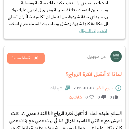
اهلا بك يا سيدتي واستغرب كيف انك صائمة ومصلية
وتسمحين لنفسك بعلاقة محرمة وهو رجل اجنبي عليك ولا
يربط به اي صفة شرعية، من الاصل ان تكلميه خطأ وان تصلي
الى مكالمة كلها شهوة وعشق وصلت بك للسماء حرام اصلا...
اذهب إلى السؤال
من مجهول
قضايا نفسية
لماذا لا أتقبل فكرة الزواج؟
تاريخ النشر:
07-01-2019
5 إجابات
0
0
0
شارك
السلام عليكم ،لماذا لا أتقبل فكرة الزواج؟انا الفتاة عمري ١٨ كنت
اعيش مع عائلتي القاسية اخواتي كنا في بيت عمي مع بنات عمي
كانت تغار علينا على جمالنا بس هي شريرة و مغرورة دائما تكرهني