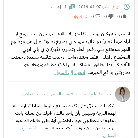
تاريخ النشر:
07-01-2019
11 إجابات
0
0
0
شارك
انا متزوجة وكان زواجي تقليدي لان الاهل يزوجون البنت وبع ان
اراه مره للتعارف والثانيه مره جاي يصرخ بصوت عال عن موضوع
المهر ممقتنع بلي دفعوا اهله بتصوره كثيركان في بالي انهي
الموضوع واهلي رفضو وبعد زواجي وجدت عائلته ممتده وحمدت
الله ولكن بدا يخلقون مشاكل لا ن اخت مطلقة وزوجة اخو
تحاربتي بدافع الغيره...
اذهب إلى السؤال
أخصائية علم النفس والتثقيف الصحي ميساء النحلاوي
شكرا لك سيدتي على ثقتك بموقع حلوها . لماذا تتنازلين له
لهذه الدرجة وتقبلين بأن يأخذ مالك ، راتبك من تعبك وأنت
بحاجه له لتتعالجي جيدا . اطمئني أولا على حالتك الصحية
وواجهيه من دون خوف . أنت تخدميه وتخد...
اذهب إلى
السؤال