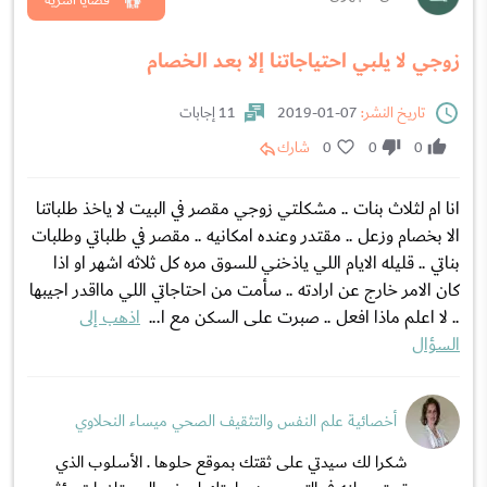
زوجي لا يلبي احتياجاتنا إلا بعد الخصام
تاريخ النشر:
07-01-2019
11 إجابات
0
0
0
شارك
انا ام لثلاث بنات .. مشكلتي زوجي مقصر في البيت لا ياخذ طلباتنا
الا بخصام وزعل .. مقتدر وعنده امكانيه .. مقصر في طلباتي وطلبات
بناتي .. قليله الايام اللي ياذخني للسوق مره كل ثلاثه اشهر او اذا
كان الامر خارج عن ارادته .. سأمت من احتاجاتي اللي مااقدر اجيبها
.. لا اعلم ماذا افعل .. صبرت على السكن مع ا...
اذهب إلى
السؤال
أخصائية علم النفس والتثقيف الصحي ميساء النحلاوي
شكرا لك سيدتي على ثقتك بموقع حلوها . الأسلوب الذي