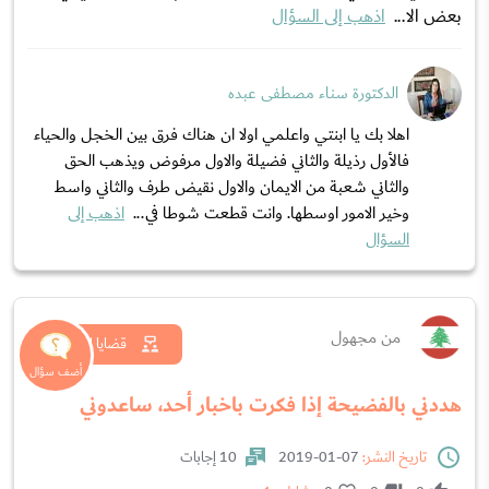
بعض الا...
اذهب إلى السؤال
الدكتورة سناء مصطفى عبده
اهلا بك يا ابنتي واعلمي اولا ان هناك فرق بين الخجل والحياء
فالأول رذيلة والثاني فضيلة والاول مرفوض ويذهب الحق
والثاني شعبة من الايمان والاول نقيض طرف والثاني واسط
وخير الامور اوسطها. وانت قطعت شوطا في...
اذهب إلى
السؤال
من مجهول
قضايا اجتماعية
هددني بالفضيحة إذا فكرت باخبار أحد، ساعدوني
تاريخ النشر:
07-01-2019
10 إجابات