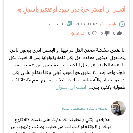
أتمنى أن أعيش حرة دون قيود أو تفكير يأسرني به
تاريخ النشر:
07-01-2019
10 إجابات
0
0
0
شارك
انا عندي مشكلة ممكن الكل مر فيها او البعض ادري بيجون ناس
ينصحوني حيكون معاهم حق بكل كلمة يقولونها بس انا تعبت بكل
ما تعنيه الكلمه ابغى حل انا كنت احب شخص من ٣ سنين من
طرف واحد بعد الـ٣ سنين هو اعجب فيني و كنا نتكلم عادي بكل
ادب و احترام والله شاهد اصلا هو شخص ملتزم صح خلافاتنا كنت
طفوليه وكثيره بس...
اذهب إلى السؤال
الدكتورة سناء مصطفى عبده
اهلا بك يا ابنتي والحقيقة انك حزنت على نفسك لانه تزوج
قبلك، وانا واثقة لو كنت انت من خطبت وملكت وتزوجت لن