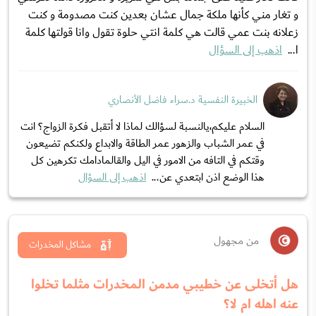
و تغار مني كأنها ملكة جمال عشان بعدين كنت مصدومة و كنت
زعلانه بنت عمي قالت هي كلمة انتي حلوة تقول وانا قولتها كلمة
ا...
اذهب إلى السؤال
الخبيرة النفسية د.سراء فاضل الأنصاري
السلام عليكم،يالنسبة لسؤالك لماذا لا أتقبل فكرة الزواج؟ انت
في عمر الشباب والزهور عمر الطاقة والابداع ولكنكم تضيعون
وقتكم في التافه من الامور في اليل والقالمادامك تكرهين كل
هذا الوضع اذن ابتعدي عن...
اذهب إلى السؤال
من مجهول
مشاكل المخدرات
هل أتخلى عن خطيبي مدمن المخدرات مثلما تخلوا
عنه اهله ام لا؟