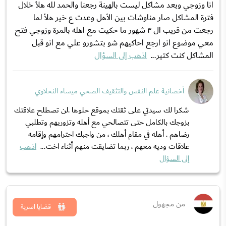
انا وزوجي وبعد مشاكل ليست بالهينة رجعنا والحمد لله هلأ خلال
فترة المشاكل صار مناوشات بين الأهل وعدت ع خير هلأ لما
رجعت من قريب ال ٣ شهور ما حكيت مع اهله بالمرة وزوجي فتح
معي موضوع انو ارجع احاكيهم شو بتشورو علي مع انو قبل
المشاكل كنت كتير...
اذهب إلى السؤال
أخصائية علم النفس والتثقيف الصحي ميساء النحلاوي
شكرا لك سيدتي على ثقتك بموقع حلوها .لن تصطلح علاقتك
بزوجك بالكامل حتى تتصالحي مع أهله وتزوريهم وتطلبي
رضاهم . أهله في مقام أهلك ، من واجبك احترامهم وإقامه
علاقات وديه معهم ، ربما تضايقت منهم أثناء اخت...
اذهب
إلى السؤال
من مجهول
قضايا اسرية