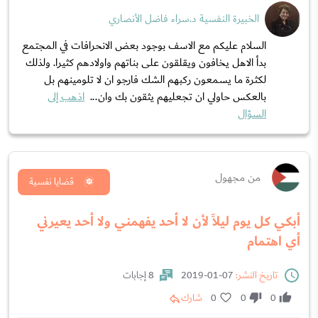
الخبيرة النفسية د.سراء فاضل الأنصاري
السلام عليكم مع الاسف بوجود بعض الانحرافات في المجتمع
بدأ الاهل يخافون ويقلقون على بناتهم واولادهم كثيرا. ولذلك
لكثرة ما يسمعون ركبهم الشك فارجو ان لا تلومينهم بل
بالعكس حاولي ان تجعليهم يثقون بك وان...
اذهب إلى
السؤال
من مجهول
قضايا نفسية
أبكي كل يوم ليلاً لأن لا أحد يفهمني ولا أحد يعيرني
أي اهتمام
تاريخ النشر:
07-01-2019
8 إجابات
0
0
0
شارك