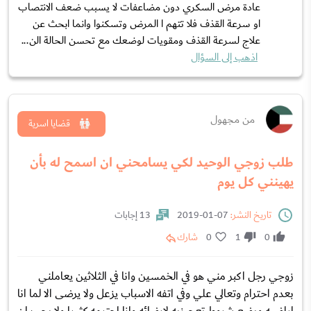
عادة مرض السكري دون مضاعفات لا يسبب ضعف الانتصاب
او سرعة القذف فلا تتهم ا المرض وتسكنوا وانما ابحث عن
علاج لسرعة القذف ومقويات لوضعك مع تحسن الحالة الن...
اذهب إلى السؤال
من مجهول
قضايا اسرية
طلب زوجي الوحيد لكي يسامحني ان اسمح له بأن
يهينني كل يوم
تاريخ النشر:
07-01-2019
13 إجابات
0
1
0
شارك
زوجي رجل اكبر مني هو في الخمسين وانا في الثلاثين يعاملني
بعدم احترام وتعالي علي وفي اتفه الاسباب يزعل ولا يرضى الا لما انا