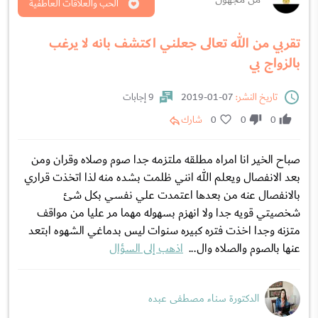
الحب والعلاقات العاطفية
تقربي من الله تعالى جعلني اكتشف بانه لا يرغب
بالزواج بي
تاريخ النشر:
07-01-2019
9 إجابات
0
0
0
شارك
صباح الخير انا امراه مطلقه ملتزمه جدا صوم وصلاه وقران ومن
بعد الانفصال ويعلم الله انني ظلمت بشده منه لذا اتخذت قراري
بالانفصال عنه من بعدها اعتمدت علي نفسي بكل شئ
شخصيتي قويه جدا ولا انهزم بسهوله مهما مر عليا من مواقف
متزنه وجدا اخذت فتره كبيره سنوات ليس بدماغي الشهوه ابتعد
عنها بالصوم والصلاه وال...
اذهب إلى السؤال
الدكتورة سناء مصطفى عبده