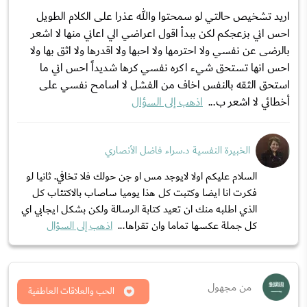
اريد تشخيص حالتي لو سمحتوا والله عذرا على الكلام الطويل
احس اني بزعجكم لكن ببدأ اقول اعراضي الي اعاني منها لا اشعر
بالرضى عن نفسي ولا احترمها ولا احبها ولا اقدرها ولا اثق بها ولا
احس انها تستحق شيء اكره نفسي كرها شديداً احس اني ما
استحق الثقه بالنفس اخاف من الفشل لا اسامح نفسي على
أخطائي لا اشعر ب...
اذهب إلى السؤال
الخبيرة النفسية د.سراء فاضل الأنصاري
السلام عليكم اولا لايوجد مس او جن حولك فلا تخافي. ثانيا لو
فكرت انا ايضا وكتبت كل هذا يوميا ساصاب بالاكتئاب كل
الذي اطلبه منك ان تعيد كتابة الرسالة ولكن بشكل ايجابي اي
كل جملة عكسها تماما وان تقراها...
اذهب إلى السؤال
من مجهول
الحب والعلاقات العاطفية