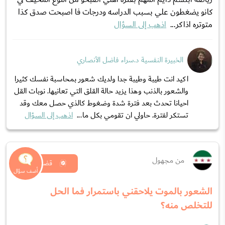
كانو يضغطون علي بسبب الدراسه ودرجات فا اصبحت صدق كذا
متوتره اذاكر...
اذهب إلى السؤال
الخبيرة النفسية د.سراء فاضل الأنصاري
اكيد انت طيبة وطيبة جدا ولديك شعور بمحاسبة نفسك كثيرا
والشعور بالذنب وهذا يزيد حالة القلق التي تعانيها. نوبات القل
احيانا تحدث بعد فترة شدة وضغوط كالذي حصل معك وقد
تستكر لفترة. حاولي ان تقومي بكل ما...
اذهب إلى السؤال
من مجهول
قضايا نفسية
الشعور بالموت يلاحقني باستمرار فما الحل
للتخلص منه؟