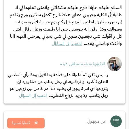
السلام عليكم حابه اطرح عليكم مشكلتي واتمنى تحلوها لي انا
طالبه في الكلية وحبيبي معاي علاقتنا رح تكمل سنتين ورح يتقدم
لي بس ينتظرني اخلص المهم قبل كم يوم حب نتلاقي ونسولف
وسوالف وكذا وقرر انه يبوسني بس انا رفضت وزعل وقالي انتي
كل م اقولك شي ترفضين سوي لي شي بحياتي يفرحني المهم اانا
واقفت وباسني ومد...
اذهب إلى السؤال
الدكتورة سناء مصطفى عبده
يا ابنتي ثقي تماما وانا على قناعة بما اقول وهذا رأي شخصي
لك ان تأخذيه او ترفضيه، اي رجل يطلب من فتاة يريد ان
يتزوجها اي امر لا يجوز ان يطلبه لانه امر خاص بين زوجين هو
رجل يتلاعب ولا يريد الزواج الفعلي...
اذهب إلى السؤال
من مجهول
قضايا نفسية