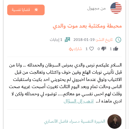
من مجهول
قضايا نفسية
محبطة ومكتئبة بعد موت والدي
تاريخ النشر:
19-01-2018
1 إجابات
1
0
1
شارك
السلام عليكمم نرص والدي بمرض السرطان والحمدلله ... وانا من
قبل تأتيني نوبات الهلع وفين خوف واكتئاب وتعالجت من قبل
الاكتياب وتوفي عندما اخبروني لم يحتويني احد بكيت واستقبلت
الناس وحالت تمام وبعد اليوم الثالث تغيرت أصبحت غريبه صحت
وقلت لهم احس نفسي مو معاكم..... توضوء لي وحمدلله ولكن لا
ادري ماهذه ا...
اذهب إلى السؤال
الخبيرة النفسية د.سراء فاضل الأنصاري