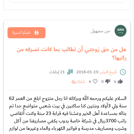
من مجهول
قضايا اسرية
هل من حق زوجتي أن تطالب بما كانت تصرفه من
راتبها؟
تاريخ النشر:
19-01-2018
21 إجابات
4
0
4
شارك
السلام عليكم ورحمه الله وبركاته انا رجل متزوج ابلغ من العمر 62
سنة ولي 3أولاد وبنتين كنا ساكنين في بيت شعبي متواضع جدا تم
بنائه بمساعدة أهل الخير وعشنا فيه قرابة 23 سنة وكنت أتقاضي
راتب 3700ريال في شركة خاصة يدوب يكفي مصاريفنا من أكل
وشرب ومصاريف مدرسة و فواتير الكهرباء والماء وغيرها من لوازم