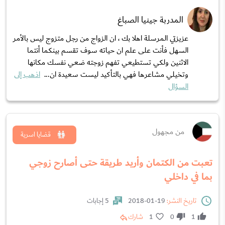
المدربة جينيا الصباغ
عزيزتي المرسلة اهلا بك ، ان الزواج من رجل متزوج ليس بالأمر
السهل فأنت على علم ان حياته سوف تقسم بينكما أنتما
الاثنين ولكي تستطيعي تفهم زوجته ضعي نفسك مكانها
وتخيلي مشاعرها فهي بالتأكيد ليست سعيدة ان...
اذهب إلى
السؤال
من مجهول
قضايا اسرية
تعبت من الكتمان وأريد طريقة حتى أصارح زوجي
بما في داخلي
تاريخ النشر:
19-01-2018
5 إجابات
1
0
1
شارك