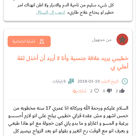
كل شيء سليم من ناحية الدم والادرار ولا اظن انهناك امر
خطير او يحتاج علاج طاريء
اذهب إلى السؤال
من مجهول
قضايا اجتماعية
خطيبي يريد علاقة جنسية وأنا لا أريد أن أخذل ثقة
أهلي بي
تاريخ النشر:
19-01-2018
6 إجابات
2
0
2
شارك
السلام عليكم ورحمة الله وبركاته انا عمري 17 سنه مخطوبه من
خمس اشهر و مش عقدة قراني خطيبي بيلح علي انو لازم أحسسو
برغبة و المسو و اغازلو و ما بدو ياني كون خجولة مع انو هاذا طبعي
و بعرف انو مع الوقت رح اتغير و بقولو انو بعد الزواج بيصير كل