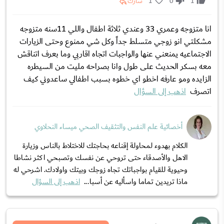
1
0
1
شارك
انا متزوجه وعمري 33 وعندي ثلاثة اطفال واللي 11سنه متزوجه
مشكلتي انو زوجي متسلط جداً وكل شي ممنوع وحتى الزيارات
الاجتماعيه يمنعني عنها والواجبات اتجاه اقاربي وما بعرف اتناقش
معه بسكر الحديث على طول وانا بصراحه مليت من السيطره
الزايده ومو عارفه اخطو اي خطوه بسبب اطفالي ساعدوني كيف
اتصرف
اذهب إلى السؤال
أخصائية علم النفس والتثقيف الصحي ميساء النحلاوي
الكلام بهدوء لمحاولة إقناعه بحاجتك للاختلاط بالناس وزيارة
الاهل والأصدقاء حتى تروحي عن نفسك وتصبحي اكثر نشاطا
وحيوية للقيام بواجباتك تجاه زوجك وبيتك واولادك. اشرحي له
ماذا تريدين تماما واسأليه عن أسبا...
اذهب إلى السؤال