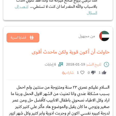
انك ترغبي بزوج صالح ميزاته كذا وكذا فقد تكوني اخذت
بالاسباب والله المقدر اما ان كنت لا تستطي...
اذهب إلى
السؤال
من مجهول
قضايا اسرية
حاولت أن أكون قوية ولكن ماحدث أقوى
تاريخ النشر:
19-01-2018
6 إجابات
1
0
1
شارك
السلام عليكم عمري ٢٣ سنة ومتزوجة من سنتين ولم احمل
بسبب مشكلة عندي وانا تمنيت من الشهر الاول الحمل وربنا ما
اراد وكل الاطباء نصحوني باطفال الانابيب كأفضل حل ومن عمر
صغير وزوجي ما كان يقبل والموضوع هاد مأثر علي كتير كتير
لدرجة كبيره نفسي اكون ام وجربت ادوية وابر كتير وكل شهر ازور