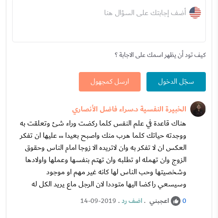
أضف إجابتك على السؤال هنا
كيف تود أن يظهر اسمك على الاجابة ؟
سجّل الدخول
ارسل كمجهول
الخبيرة النفسية د.سراء فاضل الأنصاري
هناك قاعدة في علم النفس كلما ركضت وراء شئ وتعلقت به
ووجدته حياتك كلما هرب منك واصبح بعيدا ،،، عليها ان تفكر
العكس ان لا تفكر به وان لاتريده الا زوجا امام الناس وحقوق
الزوج وان تهمله او تطلبه وان تهتم بنفسها وعملها واولادها
وشخصيتها وحب الناس لها كانه غير مهم او موجود
وسيسعي راكضا اليها متوددا لان الرجل ماع يريد الكل له
اعجبني
.
اضف رد
.
14-09-2019
0