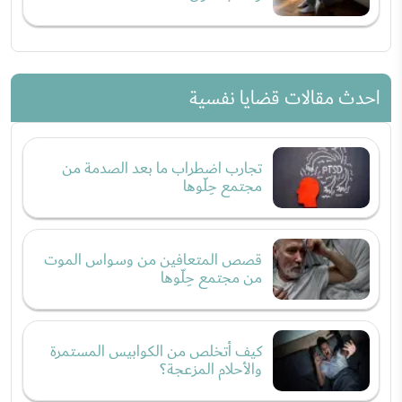
احدث مقالات قضايا نفسية
تجارب اضطراب ما بعد الصدمة من
مجتمع حِلّوها
قصص المتعافين من وسواس الموت
من مجتمع حِلّوها
كيف أتخلص من الكوابيس المستمرة
والأحلام المزعجة؟