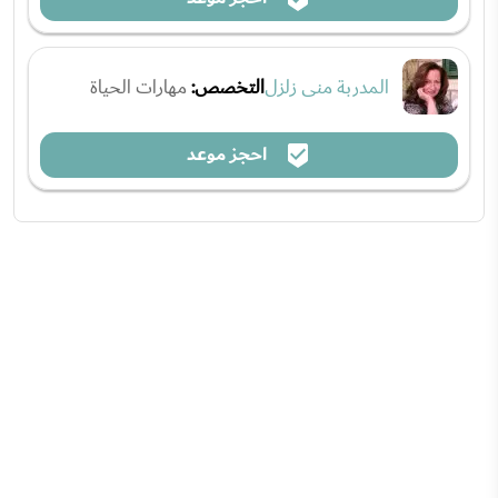
المدربة منى زلزل
التخصص:
مهارات الحياة
احجز موعد