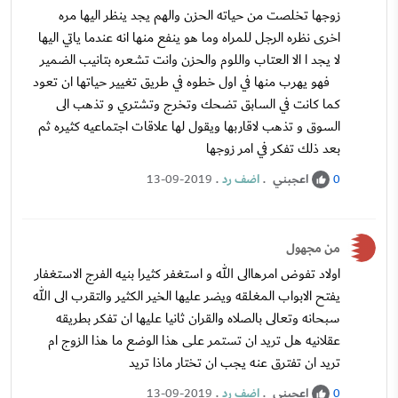
زوجها تخلصت من حياته الحزن والهم يجد ينظر اليها مره
اخرى نظره الرجل للمراه وما هو ينفع منها انه عندما ياتي اليها
لا يجد ا الا العتاب واللوم والحزن وانت تشعره بتانيب الضمير
فهو يهرب منها في اول خطوه في طريق تغيير حياتها ان تعود
كما كانت في السابق تضحك وتخرج وتشتري و تذهب الى
السوق و تذهب لاقاربها ويقول لها علاقات اجتماعيه كثيره ثم
بعد ذلك تفكر في امر زوجها
اعجبني
.
اضف رد
.
13-09-2019
0
من مجهول
اولاد تفوض امرهاالى الله و استغفر كثيرا بنيه الفرج الاستغفار
يفتح الابواب المغلقه ويضر عليها الخير الكثير والتقرب الى الله
سبحانه وتعالى بالصلاه والقران ثانيا عليها ان تفكر بطريقه
عقلانيه هل تريد ان تستمر على هذا الوضع ما هذا الزوج ام
تريد ان تفترق عنه يجب ان تختار ماذا تريد
اعجبني
.
اضف رد
.
13-09-2019
0