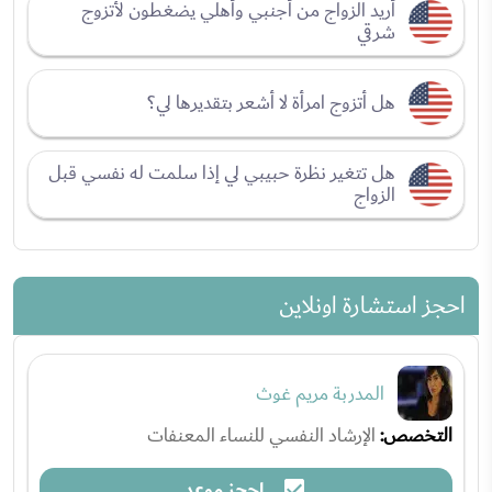
أريد الزواج من أجنبي وأهلي يضغطون لأتزوج
شرقي
هل أتزوج امرأة لا أشعر بتقديرها لي؟
هل تتغير نظرة حبيبي لي إذا سلمت له نفسي قبل
الزواج
احجز استشارة اونلاين
المدربة مريم غوث
التخصص:
الإرشاد النفسي للنساء المعنفات
احجز موعد