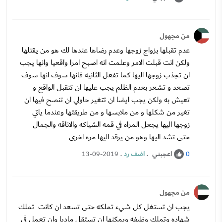
من مجهول
عدم تقبلها بزواج زوجها وعدم رضاها عندها لك هو من يقتلها
ولكن انت قبلت الامر وعلمت انه اصبح امرا واقعيا وانها يجب
ان تجذب زوجها اليها كما تفعل الثانيه فانها سوف انها سوف
تصعد و تشعر بعدم الظلم يجب عليها ان تتقبل الواقع و
تعيش به ولكن يجب ايضا ان تتغير حاولي ان تنصح فيها ان
تغير من شكلها و من ملابسها و من طريقتها وعندما ياتي
زوجها اليها يجعل المراه في قمه الشياكه والاناقه والجمال
حتى تشد اليها وهو من يرقد اليها مره اخرى
اعجبني
.
اضف رد
.
13-09-2019
0
من مجهول
يجب ان تستغل كل شيء تملكه حتى تسعد ان كانت تملك
شهاده وتملك وظيفه ويمكنها ان تستقل ماديا وان تعمل في