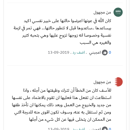
من مجهول
كان الله في عونها اعرضوا حالتها على خبير نفسي اكيد
بيساعدها ..ساعدوها قبل لا تتطور حالتها... فهي تمر في ازمة
نفسية وخصوصا انه زوجها تزوج عليها وهي بتحبه كتير
والغيره هي السبب
اعجبني
.
اضف رد
.
13-09-2019
0
من مجهول
للأسف كان من الخطأ أن تترك وظيفتها من أجله ، واذا
استطاعت ان تفعل هذا فعليها ان تقوم بالاعتماد على نفسها
من جديد والخروج من العمل وبعد ذلك يمكنها ان تأخذ طفها
ومن ثم تستقل به عنه، وسوف تكون اقوى منه للدرجة التي
من الممكن ان يتخلى فيها عن كل شيء من أجلها
اعجبني
.
اضف رد
.
13-09-2019
0