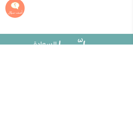
خريطة الموقع
تطوير الذات
مقالات
تحديات الحياة الزوجية
ألو حلوها
أطفال ومراهقون
حلوها تي في
الصحة العامة
الاختبارات
إضاءات للنفس الإنسانية
الكلمات المفتاحية
منوعات
حاسبة الحمل الولادة