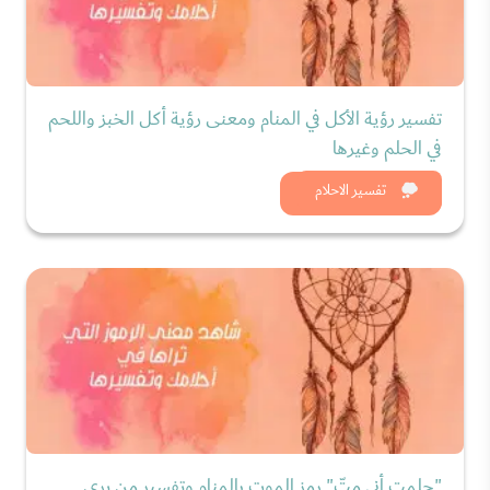
تفسير رؤية الأكل في المنام ومعنى رؤية أكل الخبز واللحم
في الحلم وغيرها
شاهد الان
تفسير الاحلام
"حلمت أني متّ" رمز الموت بالمنام وتفسير من يرى