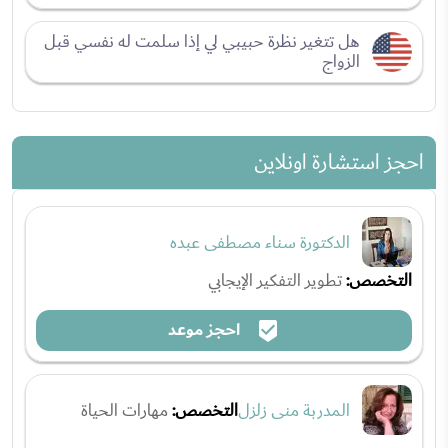
هل تتغير نظرة حبيبي لي إذا سلمت له نفسي قبل
الزواج
احجز استشارة اونلاين
الدكتورة سناء مصطفى عبده
التخصص:
تطوير التفكير الإيجابي
احجز موعد
المدربة منى زلزل
التخصص:
مهارات الحياة