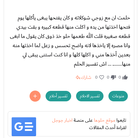
حلمت ان مع زوجي شوكلاته و كان يفتحها يبغى يأكلها يوم
فتحها اخذتها من يده و اكلت منها قطعه كبيره و بقت بيدي
قطعه صغيره قلت الله طعمها حلو خذ ذوق كان يقول ما ابغى
وانا مصره إلا ياخذها لانه واضح تحسس و زعل لما اخذتها منه
بعدين أخذها مني و اكلها كلها و انا كنت استنى يبقى لي
منها........ ... اش تفسير الحلم
شارك
0
0
0
منوعات
تفسير الاحلام
تفسير أحلام
تابعوا
موقع حلوها
على منصة
اخبار جوجل
لقراءة أحدث المقالات