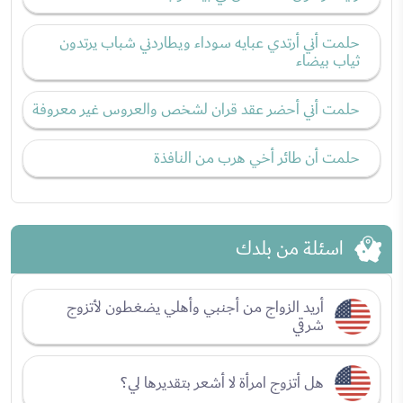
حلمت أني أرتدي عبايه سوداء ويطاردني شباب يرتدون
ثياب بيضاء
حلمت أني أحضر عقد قران لشخص والعروس غير معروفة
حلمت أن طائر أخي هرب من النافذة
اسئلة من بلدك
أريد الزواج من أجنبي وأهلي يضغطون لأتزوج
شرقي
هل أتزوج امرأة لا أشعر بتقديرها لي؟