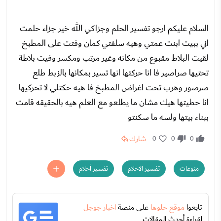
السلام عليكم ارجو تفسير الحلم وجزاكي الله خير جزاء حلمت
اني ببيت ابنت عمتي وهيه سلفتي كمان وفتت على المطبخ
لقيت البلاط مقبوع من مكانه وغير مرتب ومكسر وفيت بلاطة
تحتيها صراصير فا انا حركتها انها تسير بمكانها بالزبط طلع
صرصور وهرب تحت اغراض المطبخ فا هيه حكتلي لا تحركيها
انا حطيتها هيك مشان ما يطلعو مع العلم هيه بالحقيقه قامت
ببناء بيتها ولسه ما سكنتو
شارك
0
0
0
منوعات
تفسير الاحلام
تفسير أحلام
تابعوا
موقع حلوها
على منصة
اخبار جوجل
لقراءة أحدث المقالات