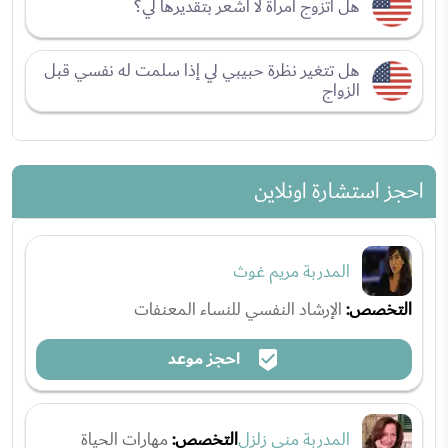
هل أتزوج امرأة لا أشعر بتقديرها لي؟
هل تتغير نظرة حبيبي لي إذا سلمت له نفسي قبل
الزواج
احجز استشارة اونلاين
المدربة مريم غوث
التخصص:
الإرشاد النفسي للنساء المعنفات
احجز موعد
المدربة منى زلزل
التخصص:
مهارات الحياة