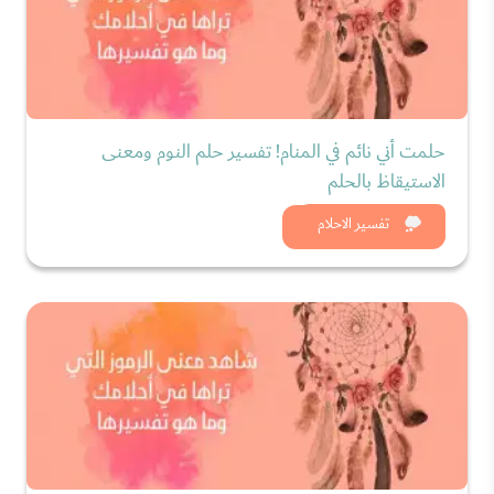
حلمت أني نائم في المنام! تفسير حلم النوم ومعنى
الاستيقاظ بالحلم
شاهد الان
تفسير الاحلام