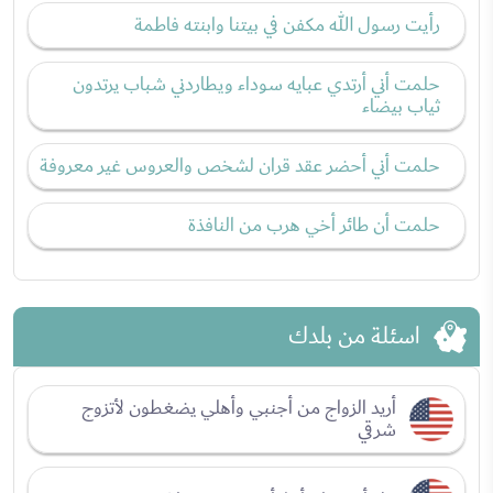
رأيت رسول الله مكفن في بيتنا وابنته فاطمة
حلمت أني أرتدي عبايه سوداء ويطاردني شباب يرتدون
ثياب بيضاء
حلمت أني أحضر عقد قران لشخص والعروس غير معروفة
حلمت أن طائر أخي هرب من النافذة
اسئلة من بلدك
أريد الزواج من أجنبي وأهلي يضغطون لأتزوج
شرقي