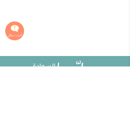
خريطة الموقع
تطوير الذات
مقالات
تحديات الحياة الزوجية
ألو حلوها
أطفال ومراهقون
حلوها تي في