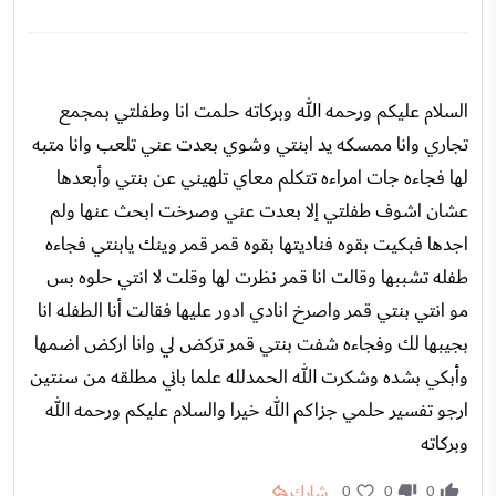
السلام عليكم ورحمه الله وبركاته حلمت انا وطفلتي بمجمع
تجاري وانا ممسكه يد ابنتي وشوي بعدت عني تلعب وانا متبه
لها فجاءه جات امراءه تتكلم معاي تلهيني عن بنتي وأبعدها
عشان اشوف طفلتي إلا بعدت عني وصرخت ابحث عنها ولم
اجدها فبكيت بقوه فناديتها بقوه قمر قمر وينك يابنتي فجاءه
طفله تشببها وقالت انا قمر نظرت لها وقلت لا انتي حلوه بس
مو انتي بنتي قمر واصرخ انادي ادور عليها فقالت أنا الطفله انا
بجيبها لك وفجاءه شفت بنتي قمر تركض لي وانا اركض اضمها
وأبكي بشده وشكرت الله الحمدلله علما باني مطلقه من سنتين
ارجو تفسير حلمي جزاكم الله خيرا والسلام عليكم ورحمه الله
وبركاته
شارك
0
0
0