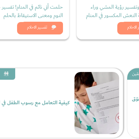
وتفسير رؤية المشي وراء
حلمت أني نائم في المنام! تفسير 
النعش المكسور في المنام
النوم ومعنى الاستيقاظ بالحلم
د الان
شاهد الان
الاحلام
تفسير الاحلام
قين
وّق
كيفية التعامل مع رسوب الطفل في 