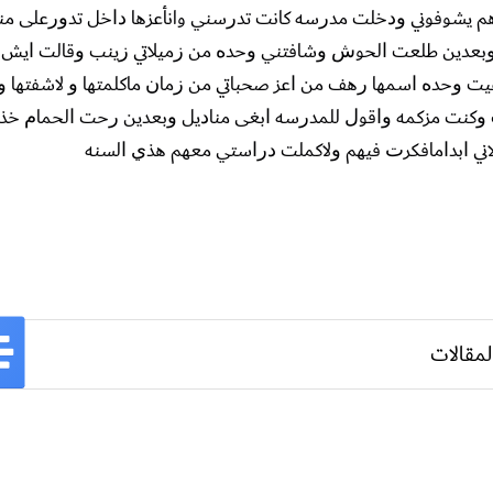
ﻢ ﻳﺸﻮﻓﻮﻧﻲ ﻭﺩﺧﻠﺖ ﻣﺪﺭﺳﻪ ﻛﺎﻧﺖ ﺗﺪﺭﺳﻨﻲ وانأعزها ﺩﺍﺧﻞ ﺗﺪﻭﺭﻋﻠﻰ ﻣﻨ
ﻌﺪﻳﻦ ﻃﻠﻌﺖ ﺍﻟﺤﻮﺵ ﻭﺷﺎﻓﺘﻨﻲ ﻭﺣﺪﻩ ﻣﻦ ﺯﻣﻴﻠﺎﺗﻲ ﺯﻳﻨﺐ ﻭﻗﺎﻟﺖ ﺍﻳﺶ ﺗ
 ﻭﺣﺪﻩ ﺍﺳﻤﻬﺎ ﺭﻫﻒ ﻣﻦ ﺍﻋﺰ ﺻﺤﺒﺎﺗﻲ ﻣﻦ ﺯﻣﺎﻥ ﻣﺎﻛﻠﻤﺘﻬﺎ ﻭ ﻟﺎﺷﻔﺘﻬﺎ ﻭﻧ
ﻨﺐ ﻭﻛﻨﺖ ﻣﺰﻛﻤﻪ ﻭﺍﻗﻮﻝ ﻟﻠﻤﺪﺭﺳﻪ ﺍﺑﻐﻰ ﻣﻨﺎﺩﻳﻞ ﻭﺑﻌﺪﻳﻦ ﺭﺣﺖ ﺍﻟﺤﻤﺎﻡ ﺧﺬ
ﺎﻧﻲ ﺍﺑﺪﺍﻣﺎﻓﻜﺮﺕ ﻓﻴﻬﻢ ﻭﻟﺎﻛﻤﻠﺖ ﺩﺭﺍﺳﺘﻲ ﻣﻌﻬﻢ ﻫﺬﻱ ﺍﻟﺴﻨﻪ
لمقالات