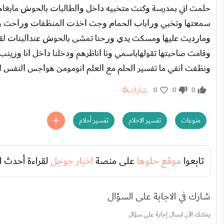
ﺣﻠﻤﺖ اﻧﻲ بمدرسة ﻭﻛﻨﺖ ﻣﺘﺨﺒﻴﻪ ﺩﺍﺧﻞ ﻭﺍﻟﻂﺎﻟﺒﺎﺕ ﺑﺎﻟﺤﻮﺵ ﻣﺎﺑﻐﺎﻫ
ﺳﻤﻌﺘﻬﺎ ﻭﺗﺨﺒﻲ ﻭﺭﺍﺑﺎﺏ ﺍﻟﺤﻤﺎﻡ ﻭﺟﺖ ﺍﺧﺬﺕ ﺍﻟﻤﻨﻆﻔﺎﺕ ﻭﺭﺍﺣﺖ ﻭﺑ
ﻭﻣﺎﺭﺩﻳﺖ ﻋﻠﻴﻬﺎ ﻭﻣﺴﻜﺖ ﻳﺪﻱ ﻭﺭﺣﻨﺎ ﺗﻤﺸﻰ ﺑﺎﻟﺤﻮﺵ ﻋﻨﺪﺍﻟﺒﻨﺎﺕ ﻟﻘﻴﺖ
ﻭﻗﺎﻣﺖ ﺻﺎﺣﺒﺘﻬﺎ ﺗﻘﻮﻟﻬﺎﺑﺎﺳﻤﻲ ﻭﻧﺎ ﺍﻧﺎﻇﺮﻫﻢ ﻭﺩﺧﻠﻨﺎ ﺩﺍﺧﻞ ﺍﻧﺎ ﻭﺯﻳ
ﻭﻧﻆﻔﺖ ﺍﻧﻔﻲ ﻣﺎ ﺗﻔﺴﻴﺮ ﺍﻟﺤﻠﻢ ﻣﻊ ﺍﻟﻌﻠﻢ ﺍﻧﻮﻣﻮﻣﻦ ﻫﻮﺍﺟﺲ ﺍﻟﻨﻔﺲ ﻟ
شارك
0
0
0
منوعات
تفسير الاحلام
تفسير أحلام
تابعوا
موقع حلوها
على منصة
اخبار جوجل
لقراءة أحدث ا
شارك في الاجابة على السؤال
يمكنك الآن ارسال إجابة علي سؤال