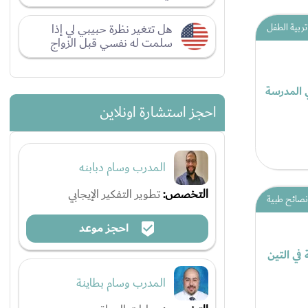
هل تتغير نظرة حبيبي لي إذا
تربية الطفل
سلمت له نفسي قبل الزواج
 المدرسة
احجز استشارة اونلاين
المدرب وسام دبابنه
التخصص:
تطوير التفكير الإيجابي
نصائح طبية
احجز موعد
 في التين
المدرب وسام بطاينة