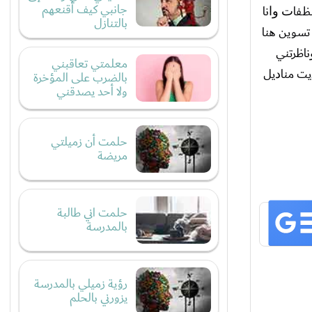
جانبي كيف أقنعهم
ﻆﻔﺎﺕ ﻭﺍﻧﺎ
بالتنازل
ﺴﻮﻳﻦ ﻫﻨﺎ
ﺎﻇﺮﺗﻨﻲ
معلمتي تعاقبني
ﻳﺖ ﻣﻨﺎﺩﻳﻞ
بالضرب على المؤخرة
ولا أحد يصدقني
حلمت أن زميلتي
مريضة
حلمت اني طالبة
بالمدرسة
رؤية زميلي بالمدرسة
يزورني بالحلم