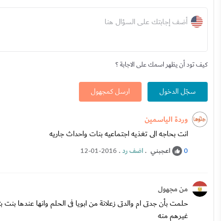
أضف إجابتك على السؤال هنا
كيف تود أن يظهر اسمك على الاجابة ؟
سجّل الدخول
ارسل كمجهول
وردة الياسمين
انت بحاجه الى تغذيه اجتماعيه بنات واحداث جاريه
اعجبني
.
اضف رد
.
12-01-2016
0
من مجهول
حلمت بأن جدتى ام والدتى زعلانة من ابويا فى الحلم وانها عندها بن
غيرهم منه