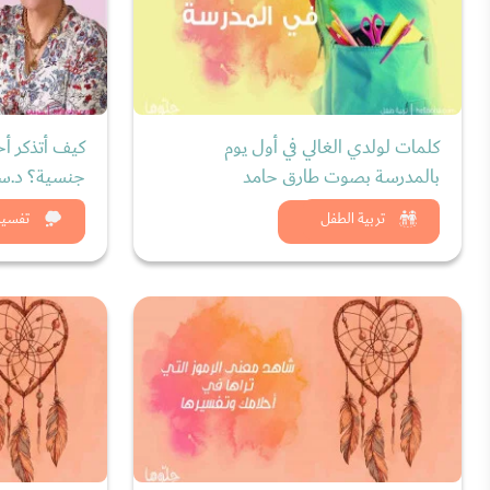
كلمات لولدي الغالي في أول يوم
كيف أتذكر أح
بالمدرسة بصوت طارق حامد
جنسية؟ د.سر
شاهد الان
شاه
تربية الطفل
تفسير 