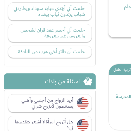
حلم
حلمت أني أرتدي عبايه سوداء ويطاردني
شباب يرتدون ثياب بيضاء
حلمت أني أحضر عقد قران لشخص
والعروس غير معروفة
حلمت أن طائر أخي هرب من النافذة
تربية الطفل
اسئلة من بلدك
المدرسة
أريد الزواج من أجنبي وأهلي
يضغطون لأتزوج شرقي
هل أتزوج امرأة لا أشعر بتقديرها
لي؟