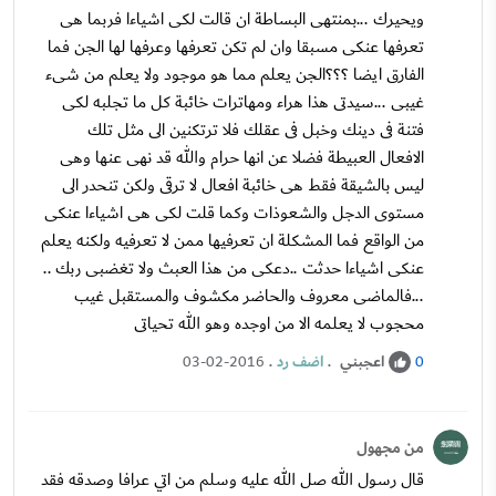
ويحيرك ...بمنتهى البساطة ان قالت لكى اشياءا فربما هى
تعرفها عنكى مسبقا وان لم تكن تعرفها وعرفها لها الجن فما
الفارق ايضا ؟؟؟الجن يعلم مما هو موجود ولا يعلم من شىء
غيبى ...سيدتى هذا هراء ومهاترات خائبة كل ما تجلبه لكى
فتنة فى دينك وخبل فى عقلك فلا ترتكنين الى مثل تلك
الافعال العبيطة فضلا عن انها حرام والله قد نهى عنها وهى
ليس بالشيقة فقط هى خائبة افعال لا ترقى ولكن تنحدر الى
مستوى الدجل والشعوذات وكما قلت لكى هى اشياءا عنكى
من الواقع فما المشكلة ان تعرفيها ممن لا تعرفيه ولكنه يعلم
عنكى اشياءا حدثت ..دعكى من هذا العبث ولا تغضبى ربك ..
...فالماضى معروف والحاضر مكشوف والمستقبل غيب
محجوب لا يعلمه الا من اوجده وهو الله تحياتى
اعجبني
.
اضف رد
.
03-02-2016
0
من مجهول
قال رسول الله صل الله عليه وسلم من اتي عرافا وصدقه فقد