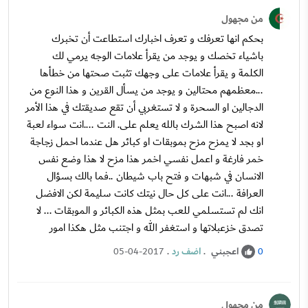
من مجهول
بحكم انها تعرفك و تعرف اخبارك استطاعت أن تخبرك
باشياء تخصك و يوجد من يقرأ علامات الوجه يرمي لك
الكلمة و يقرأ علامات على وجهك تثبت صحتها من خطأها
...معظمهم محتالين و يوجد من يسأل القرين و هذا النوع من
الدجالين او السحرة و لا تستغربي أن تقع صديقتك في هذا الأمر
لانه اصبح هذا الشرك بالله يعلم على. النت ....انت سواء لعبة
او بجد لا يمزح مزح بموبقات او كبائر هل عندما احمل زجاجة
خمر فارغة و اعمل نفسي اخمر هذا مزح لا هذا وضع نفس
الانسان في شبهات و فتح باب شيطان ..فما بالك بسؤال
العرافة ...انت على كل حال نيتك كانت سليمة لكن الافضل
انك لم تستسلمي للعب بمثل هذه الكبائر و الموبقات ... لا
تصدق خزعبلاتها و استغفر الله و اجتنب مثل هكذا امور
اعجبني
.
اضف رد
.
05-04-2017
0
من مجهول