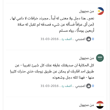
من مجهول
نعم , هذا دجل ولا معنى له أبداً , مجرذد خرافات لا داعي لها ,
(من أتى عرافاً فسأله عن شيء فصدقه لم تقبل له صلاة
أربعين يوماً) ، رواه مسلم
اعجبني
.
اضف رد
.
31-03-2016
0
من مجهول
كل الحكاية ان صديقتك عارفه عنك كل شيئ تقريبا - عن
طريق احد اقاربك او يمكن عن طريق زوجك خذي حذرك كثيرا
منها - فهذا كله دجل وشعوذه
اعجبني
.
اضف رد
.
31-03-2016
0
من مجهول