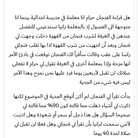
هل قراءة الفنجان حرام انا معلمة في مدرسة ابتدائية بينما انا
متوجهة الى الفصول إذ بالمعلمة رانيا تستدعيني للتفضل
عندهن في الغرفة لشرب فنجان من القهوة دخلت وجهت لي
فنجان وبعد أن انتهيت من شرب القهوة اذا بها تقلب فنجاني
راسا على عقب وقالت سأقرأ لك الفنجان توقعت في بادئ الأمر
انها مزحة وإذا بمعلمة أخرى في الغرفة تقول لي حرام لا تفعلي
صلاتك لن تقبل لأربعين يوما فرد عليها نحن نمزح وهذا الأمر
ليس فيه شيء من الجدية
بدأت تقرأ لي الفنجان لم أكن أتوقع الجدية في الموضوع لكنها
ذكرت لي أشياء ذهلت مما قالته كون 90% مما قالته لي
صحيحا السؤال هل هذا دجل أو سحر أم شعوذة وهل اذنبت
لأنني سمحت لرانيا بأن تقرأ لي فنجاني وهل فعلا لن تقبل لي
صلاة لمدة 40 يوما