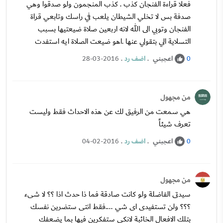
فعلا قراءة الفنجان كذب . كذب المنجمون ولو صدقوا وهي
صدفة بس لا تخلي الشيطان يلعب في راسك وتابعي قراة
الفنجان وتوبي الى الله لانه اربعين صلاة ضيعتيها بسبب
التسلاية الي بتقولي عنها .اهو ضيعت الصلاة ايه استفدت
اعجبني
.
اضف رد
.
28-03-2016
0
من مجهول
هي سمعت من الرفيق لك عن هذه الاحداث فقط وليست
تعرف شيئاً
اعجبني
.
اضف رد
.
04-02-2016
0
من مجهول
سيدتى الفاضلة ولو كانت صادقة فما ذا حدث اذا ؟؟ لا شىء
؟؟؟ ولن تستفيدى اى شي ....فقط انتى ستضرين نفسك
بتلك الافعال الخائبة لانكى ستفكرين فيها بما يضعفك