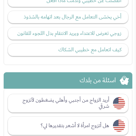
انفصلت عن خطيبي وندمت ماذا أفعل
أخي يخشى التعامل مع الرجال بعد اتهامه بالشذوذ
زوجي تعرض للاعتداء ويريد الانتقام بدل اللجوء للقانون
كيف اتعامل مع خطيبي الشكاك
اسئلة من بلدك
أريد الزواج من أجنبي وأهلي يضغطون لأتزوج
شرقي
هل أتزوج امرأة لا أشعر بتقديرها لي؟