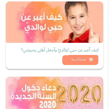
كيف أعبر عن حبي لوالديَّ وأجعل أهلي يحبونني؟
شاهد الان
قضايا اسرية