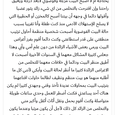
يحتاجه أم لا أصبح البيت مزبلة وفوضوي لأبعد درجة ويعيق
راحتنا وإن اقترحت بالتخلص من اي شيء زائد يثور غضبا
وأقولها دائما في وجهه أن بيتنا أصبح كالمخزن أو الحظيرة التي
لا يصلح للإستهلاك الآدمي منذ كنت طفلة وأنا تقريبا بسبب
حالة البيت الفوضوية أصبحت شخصية منظمة أحاول ترتيب
منطقتي على قدر استطاعتي وكنت دائما أقوم بفرز أغراض
البيت ورمي بعض الأشياء الزائدة من دون علم أمي وأبي وهذا
جعلني كثيرة المشاكل معهما في السنوات الأخيرة أصبحت لا
أطيق منظر البيت ودائما في خلافات معهما للتخلص من
الاغراض الزائدة كثيرا ما أنظر لحالة البيت وأبكي لأنني كل ما
أطلبه منهما هو بيت منظم ونظيف لطالما حاولت اقناعهما
بترتيب البيت بمحاولات عديدة تأخذ وقتي وجهدي كثيرا لم يكن
هناك أحد يساعدني فكنت أضطر للعمل وحدي ساعات طويلة
متواصلة وكنت أقوم بحمل ونقل أثاث أثقل وأكبر مني
والتخلص من الزائد كل ذلك لأجل أن يكون مرتبا وعندما يكون