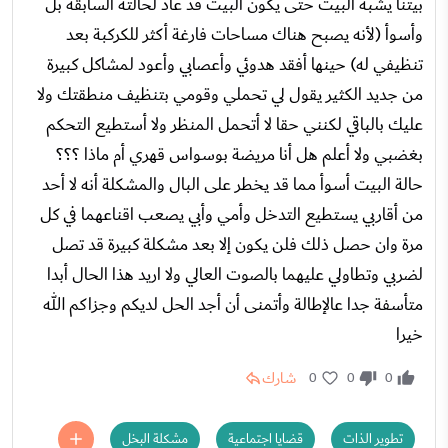
بيتنا يشبه البيت حتى يكون البيت قد عاد لحالته السابقة بل
وأسوأ (لأنه يصبح هناك مساحات فارغة أكثر للكركبة بعد
تنظيفي له) حينها أفقد هدوئي وأعصابي وأعود لمشاكل كبيرة
من جديد الكثير يقول لي تحملي وقومي بتنظيف منطقتك ولا
عليك بالباقي لكنني حقا لا أتحمل المنظر ولا أستطيع التحكم
بغضبي ولا أعلم هل أنا مريضة بوسواس قهري أم ماذا ؟؟؟
حالة البيت أسوأ مما قد يخطر على البال والمشكلة أنه لا أحد
من أقاربي يستطيع التدخل وأمي وأبي يصعب اقناعهما في كل
مرة وان حصل ذلك فلن يكون إلا بعد مشكلة كبيرة قد تصل
لضربي وتطاولي عليهما بالصوت العالي ولا اريد هذا الحال أبدا
متأسفة جدا عالإطالة وأتمنى أن أجد الحل لديكم وجزاكم الله
خيرا
شارك
0
0
0
تطوير الذات
قضايا اجتماعية
مشكلة البخل