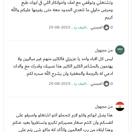
وتشتغلي وتوقفي مع امك واخوانكار اللي في ابوك طبع
ومرض حاولي ما تتعدي الحدود معه حتى يفرجها عليكم والله
كريم
اعجبني
.
اضف رد
.
29-08-2019
0
من مجهول
ليس كل الاباء واحد يا عزيزتي فالكثير منهم غير مباليين ولا
يهتمون بالمشاعر الكثير الكثير هذا نصيبك وقدرك مع والدك
ادعي له بالرجمة والمغفرة وان يشرح الله صدره لكم
اعجبني
.
اضف رد
.
29-08-2019
0
من مجهول
هذا يضل ابوكم وانتو لازم تتحملو انتو اشتغلو واصرفو على
انفسكم وان كنتم صغار مصيركم تكبرو وتستقروا بعيد عنكم
وهذا ابتلاء من رب العالمين واتأكد انه ماكو شي يتم على