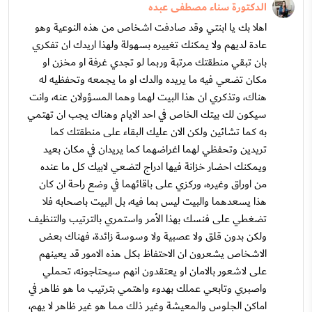
الدكتورة سناء مصطفى عبده
اهلا بك يا ابنتي وقد صادفت اشخاص من هذه النوعية وهو
عادة لديهم ولا يمكنك تغييره بسهولة ولهذا اريدك ان تفكري
بان تبقي منطقتك مرتبة وربما لو تجدي غرفة او مخزن او
مكان تضعي فيه ما يريده والدك او ما يجمعه وتحفظيه له
هناك، وتذكري ان هذا البيت لهما وهما المسؤولان عنه، وانت
سيكون لك بيتك الخاص في احد الايام وهناك يجب ان تهتمي
به كما تشائين ولكن الان عليك البقاء على منطقتك كما
تريدين وتحفظي لهما اغراضهما كما يريدان في مكان بعيد
ويمكنك احضار خزانة فيها ادراج لتضعي لابيك كل ما عنده
من اوراق وغيره، وركزي على باقائهما في وضع راحة ان كان
هذا يسعدهما والبيت ليس بما فيه، بل البيت باصحابه فلا
تضغطي على فنسك بهذا الأمر واستمري بالترتيب والتنظيف
ولكن بدون قلق ولا عصبية ولا وسوسة زائدة، فهناك بعض
الاشخاص يشعرون ان الاحتفاظ بكل هذه الامور قد يعينهم
على لاشعور بالامان او يعتقدون انهم سيحتاجونه، تحملي
واصبري وتابعي عملك بهدوء واهتمي بترتيب ما هو ظاهر في
اماكن الجلوس والمعيشة وغير ذلك مما هو غير ظاهر لا يهم،