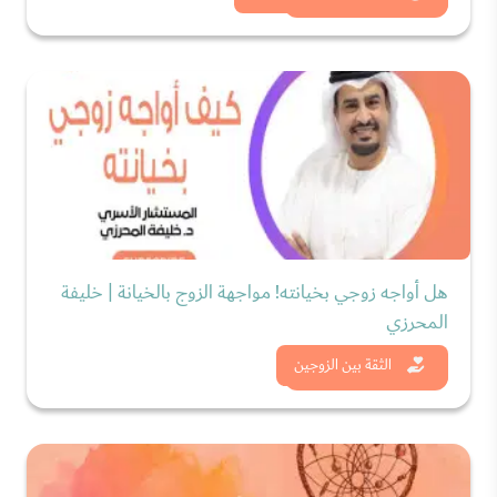
هل أواجه زوجي بخيانته! مواجهة الزوج بالخيانة | خليفة
المحرزي
شاهد الان
الثقة بين الزوجين