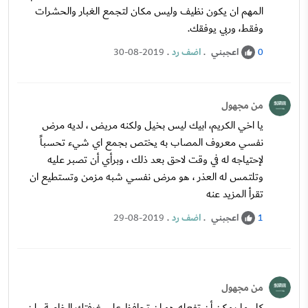
المهم ان يكون نظيف وليس مكان لتجمع الغبار والحشرات
وفقط، وربي يوفقك.
اعجبني
.
اضف رد
.
30-08-2019
0
من مجهول
يا اخي الكريم، ابيك ليس بخيل ولكنه مريض ، لديه مرض
نفسي معروف المصاب به يختص بجمع اي شيء تحسباً
لإحتياجه له في وقت لاحق بعد ذلك ، وبرأي أن تصبر عليه
وتلتمس له العذر ، هو مرض نفسي شبه مزمن وتستطيع ان
تقرأ المزيد عنه
اعجبني
.
اضف رد
.
29-08-2019
1
من مجهول
كل ما يمكن أن تفعله هو ان تحافظ على غرفتك الخاصة ، لن