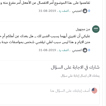
تفاهموا على هذا الموضوع أمر الانفصال عن الأهعل أمر مفرغ منه وسي
اعجبني
.
اضف رد
.
31-08-2019
0
من مجهول
عليكي أن تقرري أيهما يسبب الضرر لك ,, هل بعدك عن أهلكم أم خسا
منن الايام و هذا ليس سبب لطي ترفضي شخص بمواصفات جيدة ول
اعجبني
.
اضف رد
.
31-08-2019
0
شارك في الاجابة على السؤال
يمكنك الآن ارسال إجابة علي سؤال
أضف إجابتك على السؤال هنا