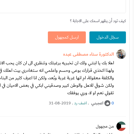
كيف تود أن يظهر اسمك على الاجابة ؟
سجّل الدخول
ارسل كمجهول
الدكتورة سناء مصطفى عبده
اهلا بك يا ابنتي ولك ان تخبريه برغبتك وتنظري الى ان كان يحب الان
ولهذا اتخذي قرارك بوعي وحسم واعلمي انه ستغادري بيت اهلك في 
والكلفة معقولة، ام انها غربة غربة وبُعد، ولكن انا اعرف كثير من ا
ولكن شوقي للاهل والوطن كبير وصدقيني ابكي في بعض الاحيان في ا
تقولي نعم او لا، وربي يوفقك
اعجبني
.
اضف رد
.
31-08-2019
0
من مجهول