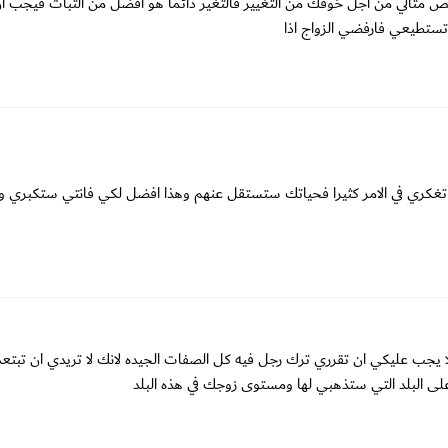
ص مثالي من اجل خوفك من التغيير فالتغير دائما هو افضل من الثبات فيجب ا
م تستطيعي فارفضي الزواج اذا
تغكري في الامر كثيرا فحياتك ستستقل عنهم وهذا افضل لكي فانتي ستكبري وت
 يجب عليكي ان تقرري ترك رجل فيه كل الصفات الجيده لانك لا تريدي ان تبت
 على البلد التي ستذهبي لها ومستوى زوجك في هذه البلد