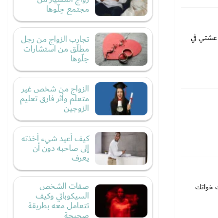
مجتمع حِلّوها
 عشتي في
تجارب الزواج من رجل
مطلّق من استشارات
حِلّوها
الزواج من شخص غير
متعلم وأثر فارق تعليم
الزوجين
كيف أعيد شيء أخذته
إلى صاحبه دون أن
يعرف
صفات الشخص
ك خواتك
السيكوباتي وكيف
تتعامل معه بطريقة
صحيحة