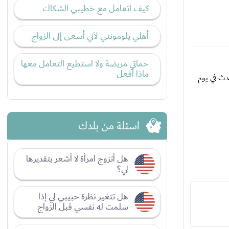
كيف اتعامل مع خطيبي الشكاك
أهلي يلومونني لأني أسعى إلى الزواج
حماتي مريضة ولا استطيع التعامل معها
ماذا أفعل
دث في يوم
اسئلة من بلدك
هل أتزوج امرأة لا أشعر بتقديرها
لي؟
هل تتغير نظرة حبيبي لي إذا
سلمت له نفسي قبل الزواج