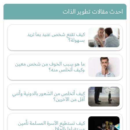
احدث مقالات تطوير الذات
كيف تقنع شخص عنيد بما تريد
بسهولة؟
ما هو سبب الخوف من شخص معين
وكيف أتخلص منه؟
كيف أتخلص من الشعور بالدونية وأنني
أقل من الآخرين؟
كيف تستطيع الأسرة المسلمة تأمين
مستقبلها بالحلال