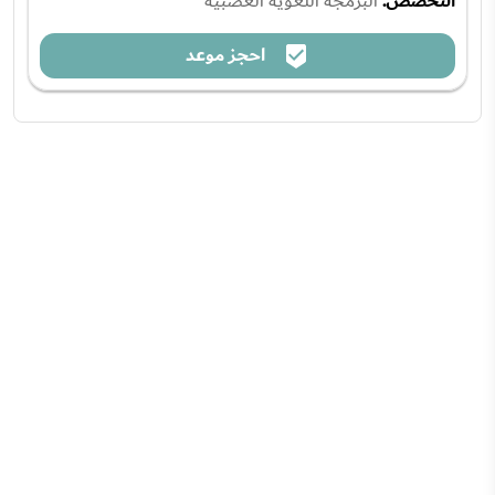
التخصص:
البرمجة اللغوية العصبية
احجز موعد