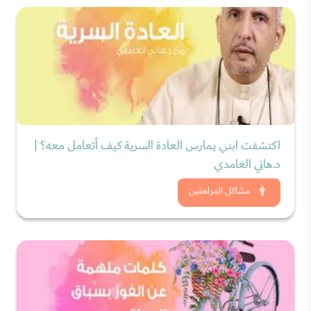
اكتشفت ابني يمارس العادة السرية كيف أتعامل معه؟ |
د.هاني الغامدي
شاهد الان
مشاكل المراهقين