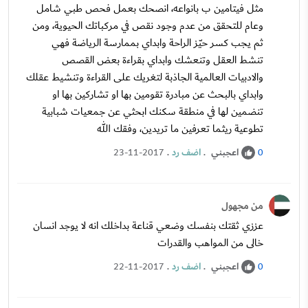
مثل فيتامين ب بانواعه، انصحك بعمل فحص طبي شامل
وعام للتحقق من عدم وجود نقص في مركباتك الحيوية، ومن
ثم يجب كسر حيّز الراحة وابداي بممارسة الرياضة فهي
تنشط العقل وتنعشك وابداي بقراءة بعض القصص
والادبيات العالمية الجاذبة لتغريك على القراءة وتنشيط عقلك
وابداي بالبحث عن مبادرة تقومين بها او تشاركين بها او
تنضمين لها في منطقة سكنك ابحثي عن جمعيات شبابية
تطوعية ريثما تعرفين ما تريدين، وفقك الله
اعجبني
.
اضف رد
.
23-11-2017
0
من مجهول
عززي ثقتك بنفسك وضعي قناعة بداخلك انه لا يوجد انسان
خالى من المواهب والقدرات
اعجبني
.
اضف رد
.
22-11-2017
0