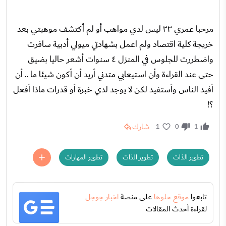
مرحبا عمري ٣٣ ليس لدي مواهب أو لم أكتشف موهبتي بعد
خريجة كلية اقتصاد ولم اعمل بشهادتي ميولي أدبية سافرت
واضطررت للجلوس في المنزل ٤ سنوات أشعر حاليا بضيق
حتى عند القراءة وأن استيعابي متدني أريد أن أكون شيئا ما .. أن
أفيد الناس وأستفيد لكن لا يوجد لدي خبرة أو قدرات ماذا أفعل
؟!
شارك
1
0
1
تطوير الذات
تطوير الذات
تطوير المهارات
تابعوا
موقع حلوها
على منصة
اخبار جوجل
لقراءة أحدث المقالات