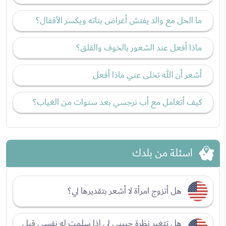
ما الحل مع والد يفتش أغراض بناته ويكسر الأقفال؟
ماذا أفعل عند الشعور بالخوف والقلق؟
أشعر أن الله تخلى عني ماذا أفعل
كيف أتعامل مع أب نرجسي بعد سنوات من الغياب؟
اسئلة من بلدك
هل أتزوج امرأة لا أشعر بتقديرها لي؟
هل تتغير نظرة حبيبي لي إذا سلمت له نفسي قبل