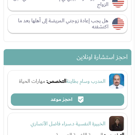
الزواج
هل يجب إعادة زوجتي المريضة إلى أهلها بعد ما
اكتشفته
احجز استشارة اونلاين
المدرب وسام بطاينة
التخصص:
مهارات الحياة
احجز موعد
الخبيرة النفسية د.سراء فاضل الأنصاري