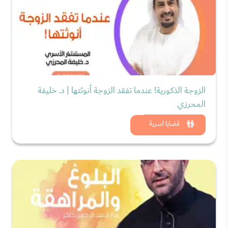
الزوجة الذكورية! عندما تفقد الزوجة أنوثتها | د. خليفة
المحرزي
شاهد الان
قضايا اسرية