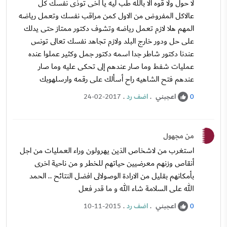
لا حول ولا قوه الا بالله طب ليه يا اخى توذى نفسك كل
عالاكل المفروض من الاول كمن مراقب نفسك وتعمل رياضه
المهم هلا لازم تعمل رياضه وتشوف دكتور ممتاز حتى يدلك
على حل ودور خارج البلد ولازم تجاهد نفسك تعالى تونس
عندنا دكتور شاطر جدا اسمه دكتور جمل وكثير عملوا عنده
عمليات شفط وما صار عندهم إلى تحكى عليه وما صار
عندهم فتح الشاهيه راح أسألك على رقمه وارسلهوبك
اعجبني
.
اضف رد
.
24-02-2017
0
من مجهول
استغرب من لاشخاص الذين يهرولون وراء العمليات من اجل
أنقاص وزنهم معرضيين حياتهم للخطر و من ناحية اخرى
بأمكانهم بقليل من الارادة الوصولالى افضل النتائح .. الحمد
الله على السلامة شاء الله و ما قدر فعل
اعجبني
.
اضف رد
.
10-11-2015
0