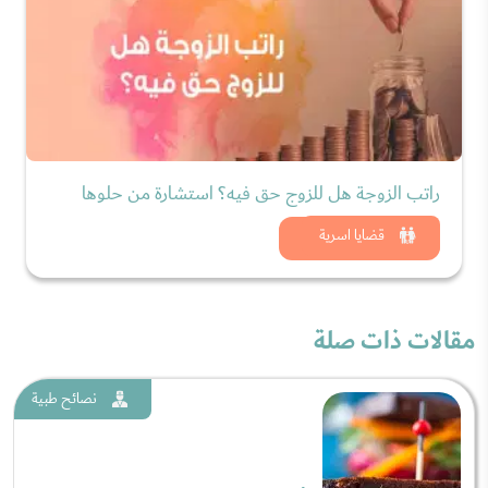
راتب الزوجة هل للزوج حق فيه؟ استشارة من حلوها
شاهد الان
قضايا اسرية
مقالات ذات صلة
نصائح طبية