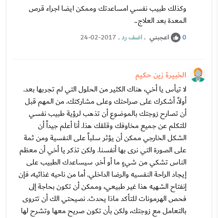
وكذلك طبيب نفسي امساعدتك وممكن ايضا اجراء قرص
المعدة بعد العلاج..
اعجبني
.
اضف رد
.
24-02-2017
0
الخبيرة زين حكيم
لا تيأس يا أخي، هناك الكثير من الحلول التي لم تجربها بعد.
أولاً، أشكرك على صراحتك وعلى مشاركتك. من المهم قبل
أن تصارح زوجتك بالموضوع أن تذهب لرؤية طبيب نفسي
للتكلم عن جميع مخاوفك وقلقك هذا. أنا أعلم جيداً أن
الشكل الخارجي ممكن أن يؤثر سلباً على النفسية ومن ثمة
على الصورة التي نرى بها أنفسنا. ولكن تذكر يا أخي أن معظم
الناس تشكي من شيءٍ ما أو أخر. سيساعدك الطبيب على
إيجاد الراحة النفسيه والرضا الداخلي. أما من ناحيه غذائيه، فإن
إنفتاح الشهيه هذا غير طبيعي، وممكن أن تكون بحاجة إلى
فحص الهرمونات للتأكد ماذا يحدث. نصيحتي الك أن تتروى
بالتعامل مع زوجتك، ولكن بأن تكون صريح معها وتشرح لها