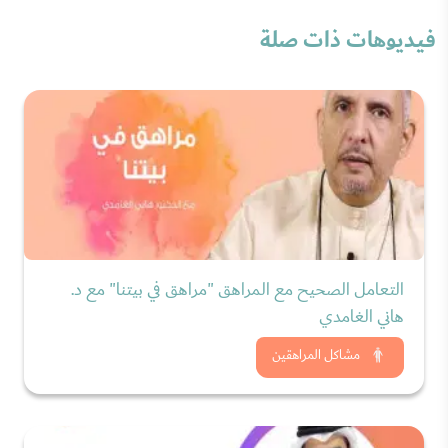
فيديوهات ذات صلة
التعامل الصحيح مع المراهق "مراهق في بيتنا" مع د.
هاني الغامدي
شاهد الان
مشاكل المراهقين