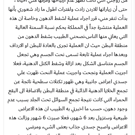
من زوجتي التي كانت تظهر عدم ارتياحها وقرفها مني احيانا ،
حتى أن زياراتها للاردن زادت ولفترات اطول ما زاد شعوري بأنها
بدأت تنفر مني، قرر اجراء عملية لشفط الدهون وخاصة ان هذه
العملية منتشرة جداً في المملكة بحكم نسبة السمنة العالية
التي يعاني منها الناس،نصحني الطبيب بشفط الدهون من
منطقة البطن حيث ان العملية تجرى بالعادة للبطن او الارداف
وبعدها اجراء عملية تابعة تسمى نحت الجسم وهي تجعل
الجسم متناسق الشكل بعد ازالة وشفط الكتل الدهنية، فعلا
اجريت العملية ونجحت واجريت عملية النحت ظهرت علي
جسدي اعراض جانبية وهي ظهور تكتلات سطحية ناتجة عن
تجمع الخلايا الدهنية الذائبة في منطقة البطن بالاضافة الى البقع
الحمراء التي كانت نتيجة تجمع السوائل تحت الجلد بسبب عدم
وجود دهون، حسب ما اخبرني به الطبيب ان هذه الاعراض
طبيعية وستزول بعد 6 شهور، فعلا صبرت 6 شهور وزالت هذه
الاعراض واصبح جسدي جذاب بعض الشيء ومرضي