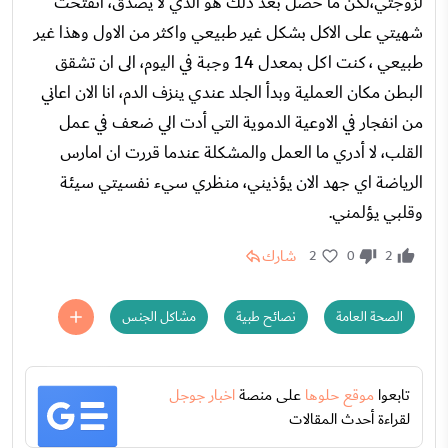
لزوجتي،لكن ما حصل بعد ذلك هو الذي لا يصدق، انفتحت
شهيتي على الاكل بشكل غير طبيعي واكثر من الاول وهذا غير
طبيعي ، كنت اكل بمعدل 14 وجبة في اليوم، الى ان تشقق
البطن مكان العملية وبدأ الجلد عندي ينزف الدم، انا الان اعاني
من انفجار في الاوعية الدموية التي أدت الي ضعف في عمل
القلب، لا أدري ما العمل والمشكلة عندما قررت ان امارس
الرياضة اي جهد الان يؤذيني، منظري سيء نفسيتي سيئة
وقلبي يؤلمني.
شارك
2
0
2
الصحة العامة
نصائح طبية
مشاكل الجنس
تابعوا
موقع حلوها
على منصة
اخبار جوجل
لقراءة أحدث المقالات