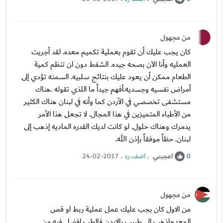
من مجهول
كان يجب عليك أن تقوم بعملية تكميم معده. لقد أجريت
العمليه وأنا الآن بصحه جيده. الشفط دون ان تنظم كمية
الطعام ممكن أن يعود عليك بنتائج سلبيه. السمنه تؤدي إلى
أمراض نفسيه وجسديه.أفهم جيداً ما اللذي تقوله .هناك
مستشفى تخصصي في الأردن كما وأنه في لبنان هناك الكثير
من الأطباء المتميزين في هذا المجال. لا تجعل هذا الأمر
يدمرك وهناك حلول. لو كانت لديك القدره الماديه إذهب إلى
لبنان. حظاً موفقاً بإذن الله.
اعجبني
.
اضف رد
.
24-02-2017
0
من مجهول
من الاول كان بجب عليك عمل عملية ربط او قص
المعدهاذهب الى طبيب بالاردن فالطب افضل فيه من