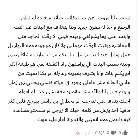
تزوجت انا وزوجي عن حب وكانت حياتنا سعيده لم تطور
الوضع واخذ له تلفون جديد وبدا يتعارف مع البنات عبر النت
وابتعد عني وما يشوفني ويهتم فيني الا وقت الحاجه مثل
المعاشره وبقيت الوقت مهملني ولا كاني موجوده معه النهار بل
عمل وبليل عند النت يراسل بنات كم مرات سارت مشاكل بيني
وبينه بسبب البنات الي يراسلهن وانا اكشفه بس هو طبعه انكر
انو يكلم بنات وانا بشوفه بعيونه وعارفه انو يكذا تعبت من
هاذي الحاله مش عاملي وجود في حياته نفسي يحبني زي زمان
ويهتم فيني انا والله مش مقصره معه بشي حت لم اقوله
احبك يتنرفز مني لدرجت انو يحظرني بل واتس بيوجع قلبي كثر
مافية احد يزعل من كلمه احبك الا زوجي لو سمحتو مساعده
كيف اعمل معه اتعبني والله وانا اغار عليه موت
شارك
0
0
0