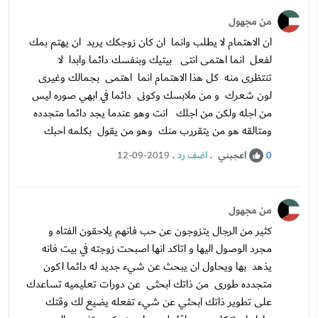
من مجهول
ان الاهتمام لا يطلب وانما ان كان زوجكك يريد ان يهتم بمك
لفعل انما اهتمى انتى بيتيك وبنفسك دائما وابدا لا
تنتظرى منه كل هذا الاهتمام انما اهتمى بجمالك وغيرى
لون شعرك و من ملابسك وكونى دائما في ابهي صوره ليس
من اجله ولكن من اجلك انت وهو عندما يجد دائما متجدده
ومتالقه هو من يتقررب منك وهو من يقول بكلمه احبك
اعجبني
.
اضف رد
.
12-09-2019
0
من مجهول
كثير من الرجال يتزوجون عن حب فانهم يلاحقون الفتاه و
مجرد الوصول اليها و اتاكد انها اصبحت زوجته في بيت فانه
يذهد بها ويحاول ان يبحث عن شيء جديد له دائما اكون
متجدده طورى من ذاتك ابحثى عن دورات تعليميه تساعدك
على تطوير ذاتك ابحثي عن شيء تفعله يضيع لك وقتك