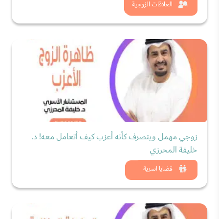
شاهد الان
العلاقات الزوجية
زوجي مهمل ويتصرف كأنه أعزب كيف أتعامل معه! د.
خليفة المحرزي
شاهد الان
قضايا اسرية