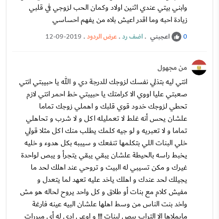
وابني بيتي عندي اثنين اولاد وكمان الحب لزوجي في قلبي
زيادة احبه وما اقدر اعيش بلاه من يفهم احساسي
اعجبني
.
اضف رد
.
عرض الردود
.
12-09-2019
0
من مجهول
انتي ليه بتذلي نفسك لزوجك للدرجة دي و الله يا حبيبتي انتي
صعبتي عليا اووي الا كرامتك يا حبيبتي خط احمر انتي لازم
تحطي لزوجك خدود قوي قلبك و اهملي زوجك تماما
علشان يحس أنه غلط لا تعمليله اكل و لا شرب و تحاهلي
تماما و لا تعبريه و لو جيه كلمك يطلب منك اكل مثلا قولي
خلي البنات اللي بتكلمها تنفعك و سيببه بكل هدوء و خليه
يخبط راسه بالحيطة علشان يبقي يبقي يتجرأ و يبص لواحدة
غيرك و مكن تسيبي له البيت و تروحي عند اهلك لحد ما
يجيلك لحد عندك و اهلك ياخد عليه تعهد لما يتعدل و
مفيش كلام مع بنات أو طلاق و كل واحد يروح لحاله هو مش
واخد بنت الناس من وسط اهلها علشان البيه عينه فارغة
مايملاها الا التراب يبص لبنات !!! و اوعي ادي له أي مبررات