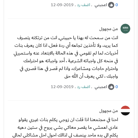
اعجبني
.
اضف رد
.
12-09-2019
0
من مجهول
انت من سمحت له بهذا يا حبيبتي, انت من ترتكته يتصرف
كما يريد، ولا تأخذين تجاهه أي ردة فعل، اذا كان يعرف بنات
أخريات، لما لم تقومي في هذه الحالة بالابتعاد عنه واستمررتي
في منحه كل واجباته الشرعية ، أحد واجباته هو احترامك
واحترام حاجات ومشاعرك، واذا لم قصر في هذا قصري في
واجبك ، لكي يعرف أن الله حق
اعجبني
.
اضف رد
.
12-09-2019
0
من مجهول
احنا في مجتمعنا اذا قلت ان زوجي يكلم بنات غيري يقولو
عادي اهمشي ما يقصر معاكي بشي يروح في ستين دهيه
يكلم الي بده ماحد بينصف لي لذالك احول احل مشاكلي لحالي