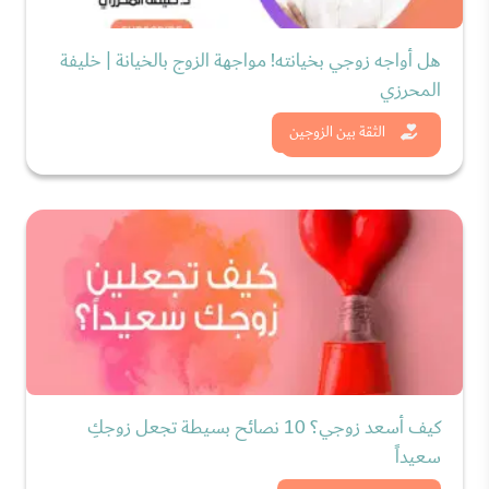
هل أواجه زوجي بخيانته! مواجهة الزوج بالخيانة | خليفة
المحرزي
شاهد الان
الثقة بين الزوجين
كيف أسعد زوجي؟ 10 نصائح بسيطة تجعل زوجكِ
سعيداً