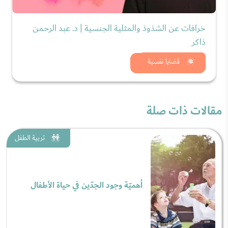
خرافات عن الشذوذ والمثلية الجنسية | د. عبد الرحمن
ذاكر
شاهد الان
قضايا نفسية
مقالات ذات صلة
تربية الطفل
أهميّة وجود الجدّين في حياة الأطفال