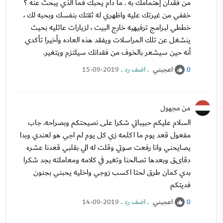
من فقدان إهتمامك به . ما دام يحبك فما الذي يبحث عنه ؟
خففي من غيرتك عليه واظهري له ثقتك بنفسك وبحبه لك ،
خططي لبرامج ترفيهيه خارج البيت ، لزيارات عائليه بحيث
ينشغل عن تلك المراسلات ويفقد هذه العاده وأخيرا تأكدي
أنه حين سيشعر بالخوف من فقدانك سيلتزم ويتغير.
اعجبني
.
اضف رد
.
15-09-2019
0
من مجهول
السلام عليكم حبيباتي شكرا على نصيحتكم وبصراحه. جاب
مفعول قعد يوم ما اكلمه زي كل يوم لم اجي هو لعندي وبدا
يصايحني وانا رفعت صوتي وقلت له الي بقلبي قعدنا عشره
دقاىق وبعدها تصالحنا وتغير في كلامه ومعاملته بجد شكرا
بدي كمان طرق لحتا اكسب زوجي واخليه يحبني بجنون
فديتكم
اعجبني
.
اضف رد
.
14-09-2019
0