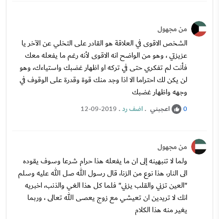
من مجهول
الشخص الاقوى في العلاقة هو القادر على التخلي عن الآخر يا
عزيزتي ، وهو من الواضح انه الاقوى لأنه رغم ما يفعله معك
فأنت لم تفكري حتى في تركه او اظهار غضبك واستياءك، وهو
لن يكن لك احتراما الا اذا وجد منك قوة وقدرة على الوقوف في
وجهه واظهار غضبك
اعجبني
.
اضف رد
.
12-09-2019
0
من مجهول
ولما لا تنبهينه إلى ان ما يفعله هذا حرام شرعا وسوف يقوده
الى النار، هذا نوع من الزنا، قال رسول الله صل الله عليه وسلم
"العين تزني والقلب يزني" فلما كل هذا الغي والذنب، اخبريه
انك لا تريدين ان تعيشي مع زوج يعصى الله تعالى ، وربما
يغير منه هذا الكلام