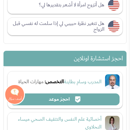
هل أتزوج امرأة لا أشعر بتقديرها لي؟
هل تتغير نظرة حبيبي لي إذا سلمت له نفسي قبل
الزواج
احجز استشارة اونلاين
المدرب وسام بطاينة
التخصص:
مهارات الحياة
احجز موعد
أخصائية علم النفس والتثقيف الصحي ميساء
النحلاوي