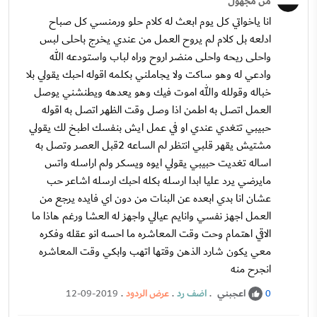
من مجهول
انا ياخواتي كل يوم ابعث له كلام حلو ورمنسي كل صباح
ادلعه بل كلام لم يروح العمل من عندي يخرج باحلى لبس
واحلى ريحه واحلى منضر اروح وراه لباب واستودعه الله
وادعي له وهو ساكت ولا يجاملني بكلمه اقوله احبك يقولي بلا
خباله وقولله والله اموت فيك وهو يعدهه ويطنشني يوصل
العمل اتصل به اطمن اذا وصل وقت الظهر اتصل به اقوله
حبيبي تتغدي عندي او في عمل ايش بنفسك اطبخ لك يقولي
مشتيش يقهر قلبي انتظر لم الساعه 2قبل العصر وتصل به
اساله تغديت حبيبي يقولي ايوه ويسكر ولم اراسله واتس
مايرضي يرد عليا ابدا ارسله بكله احبك ارسله اشاعر حب
عشان انا بدي ابعده عن البنات من دون اي فايده يرجع من
العمل اجهز نفسي وانايم عيالي واجهز له العشا ورغم هاذا ما
الاقي اهتمام وحت وقت المعاشره ما احسه انو عقله وفكره
معي يكون شارد الذهن وقتها اتهب وابكي وقت المعاشره
انجرح منه
اعجبني
.
اضف رد
.
عرض الردود
.
12-09-2019
0