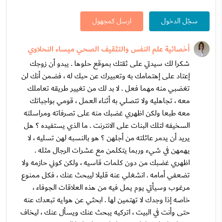
سجّل الدخول
ارسل كمجهول
أخصائية علم النفس والتثقيف الصحي ميساء النحلاوي
شكرا لك سيدتي على ثقتك بموقع حلوها . يبدو أن زوجك
إعتاد على إهتمامك به وتعبيرك عن حبك له ، فضمن أنك لن
تغضبي منه مهما فعل . لا بد لك من تغيير طريقه تعاملك
معه ، تجاهليه ولا تتصلي به أثناء العمل ، قومي بواجباتك
معه طبعا ولكن اظهري غضبك منه على تصرفاته ومراسلته
السخيفه لتلك البنات على الانترنت . ما الذي يستفيده ؟ هل
يريد أن يدمر عائلته من أجلهن ؟ هو بالنسبه لهن تسليه ، لا
يهمهن في شيء وربما يتكلمن مع عشرات الرجال مثله .
اظهري غضبك من دون كلمات قاسيه ، ولكن كوني حازمه ولا
تضعفي أمامه . انشغلي عنه قليلا ليبحث عنك ، فكل ممنوع
مرغوب وسيأتي يوم يمل فيه من هذه العلاقات الجوفاء ،
خاصه إذا وجدك لا تهتمين لها . ابحثي عن هوايه تبعدك عنه
حتى وأنت في البيت ، اتركيه يبحث عنك ويسأل عنك ، ليخاف