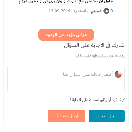
حاول ان تتكلمى مع اقاربك و وان يزروكى وتذهبى اليهم
اعجبني
.
اضف رد
.
12-09-2019
0
عرض مزيد من الردود
شارك في الاجابة على السؤال
يمكنك الآن ارسال إجابة علي سؤال
أضف إجابتك على السؤال هنا
كيف تود أن يظهر اسمك على الاجابة ؟
سجّل الدخول
ارسل كمجهول