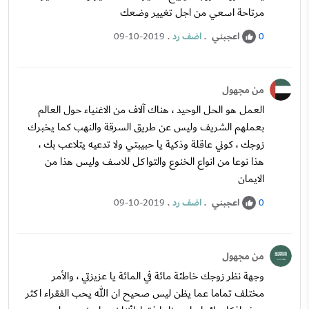
مرتاحة اسعي من اجل تغيير وضعك
اعجبني
.
اضف رد
.
09-10-2019
0
من مجهول
العمل هو الحل الوحيد ، هناك آلاف من الاغنياء حول العالم
بعملهم الشريف وليس عن طريق السرقة والنهب كما يخبرك
زوجك ، كوني عاقلة وذكية يا حبيبتي ولا تدعيه يتلاعب بك ،
هذا نوعا من انواع الخنوع والتواكل للاسف وليس هذا من
الايمان
اعجبني
.
اضف رد
.
09-10-2019
0
من مجهول
وجهة نظر زوجك خاطئة مائة في المائة يا عزيزتي ، والأمر
مختلف تماما عما يظن ليس صحيح ان الله يحب الفقراء اكثر