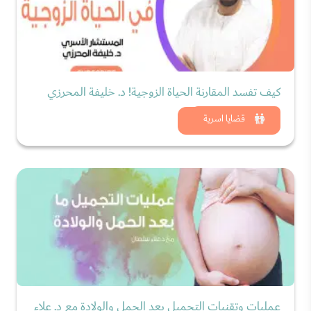
كيف تفسد المقارنة الحياة الزوجية! د. خليفة المحرزي
شاهد الان
قضايا اسرية
عمليات وتقنيات التجميل بعد الحمل والولادة مع د. علاء