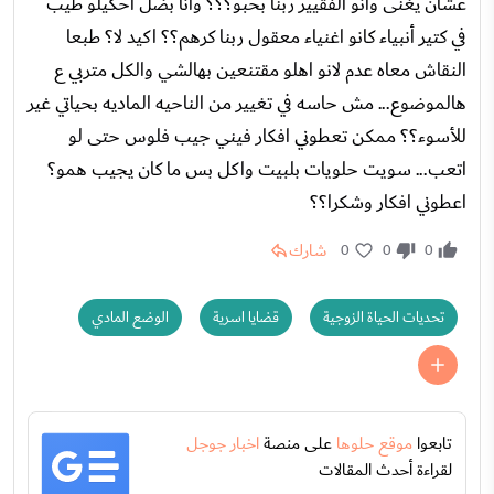
عشان يغنى وانو الفقيير ربنا بحبو؟؟؟ وانا بضل احكيلو طيب
في كتير أنبياء كانو اغنياء معقول ربنا كرهم؟؟ اكيد لا؟ طبعا
النقاش معاه عدم لانو اهلو مقتنعين بهالشي والكل متربي ع
هالموضوع... مش حاسه في تغيير من الناحيه الماديه بحياتي غير
للأسوء؟؟ ممكن تعطوني افكار فيني جيب فلوس حتى لو
اتعب... سويت حلويات بلبيت واكل بس ما كان يجيب همو؟
اعطوني افكار وشكرا؟؟
شارك
0
0
0
تحديات الحياة الزوجية
قضايا اسرية
الوضع المادي
تابعوا
موقع حلوها
على منصة
اخبار جوجل
لقراءة أحدث المقالات