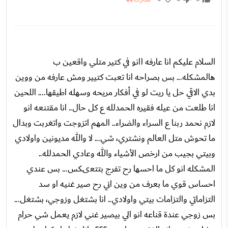
السلام عليكم انا عارفه اانو في كتير متلي واقعين ب
هالمشكله... بس بصراحه انا تعبت كتيير ومش عارفه من ووين
بدي الاقي حل يا ريت لو في أفكار مريحه وسهله اطيقها.... اللحين
انا طلعت من عيله فقيره الحمدلله ع كل حال.. انا مقتنعه انو
لازم نحمد ربنا ع السراء والضراء.. المهم اتزوجت واتغربت وبدال
ما تحوش متل العالم ونشتري، شي... لا والله مديونين واولادي
وبيتي بجيب من ارخص الأشياء والله وعادي الحمدلله..
المشكله انو كل ما احسها رح تفرج بتتعىكس... بس عندي
احساس قوي ما بعرف من وين اني رح صير غنيه او سد
التزاماتي والتزامات بيتي واولادي.. انا بشتغل وزوجي، بشتغل...
بس زوجي عندة قناعه انو الي بيصير غني لازم يعمل شي حرام