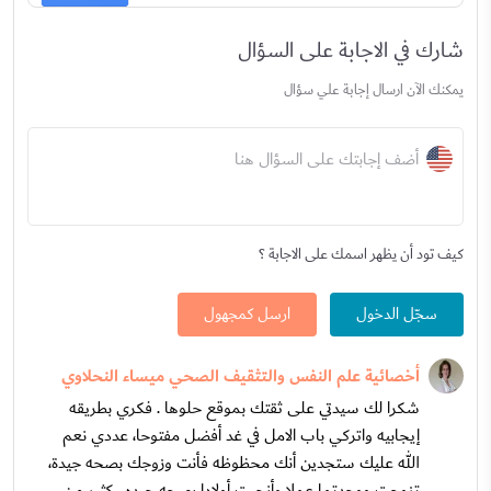
شارك في الاجابة على السؤال
يمكنك الآن ارسال إجابة علي سؤال
أضف إجابتك على السؤال هنا
كيف تود أن يظهر اسمك على الاجابة ؟
سجّل الدخول
ارسل كمجهول
أخصائية علم النفس والتثقيف الصحي ميساء النحلاوي
شكرا لك سيدتي على ثقتك بموقع حلوها . فكري بطريقه
إيجابيه واتركي باب الامل في غد أفضل مفتوحا، عددي نعم
الله عليك ستجدين أنك محظوظه فأنت وزوجك بصحه جيدة،
تزوجت ووجدتما عملا وأنجبت أولادا بصحه جيده ، كثير من