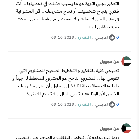
التفكير بجني الثروة هو ما يسبب فشلك في تحصيلها ,, أنت
فكري بنجاح شخصيتك أو نجاح مشروعك ,, لأن العشوائية
في جني المال لا تجلبه و لا تحققه ,, هي فقط تبادل عملات
صرف مقابل ايراد
اعجبني
.
اضف رد
.
09-10-2019
0
من مجهول
تصبحي غنية بالتفكير و التخطيط الصحيح للمشاريع التي
تقومي بها ,, المشروع الناجح هو المشروع المخطط له جيداً و
داما هناك خطة بديلة اذا فشل ,, حاولي أن تبني مشروعك
الخاص لأن الوظيفة لا تنمي المال و لا تصنع لك ثروة
اعجبني
.
اضف رد
.
09-10-2019
0
من مجهول
ربما أنت بحاجة لأن تنظمي النفقات و الصرف حتى تتجنبي