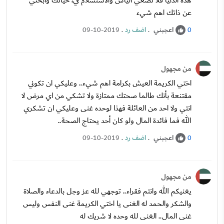
هذه الدنيا فلا تضعي اليأس والاستسلام في، حياتك وابحثي
عن ذاتك اهم شيء
اعجبني
.
اضف رد
.
09-10-2019
0
من مجهول
اختي الكريمة العيش بكرامة اهم شيء.. وعليكي ان تكوني
مقتنعة بأنك طالما صحتك ممتازة ولا تشكي من اي مرض لا
انتي ولا احد من العائلة فهذا لوحده غنى وعليكي ان تشكري
الله فما فائدة المال ولو كان أحد يحتاج الصحة..
اعجبني
.
اضف رد
.
09-10-2019
0
من مجهول
يغنيكم الله وانتم فقراء.. توجهي لله عز وجل بالدعاء والصلاة
والشكر والحمد له الغنى يا اختي الكريمة غنى النفس وليس
غنى المال.. الغنى لله وحده لا شريك له