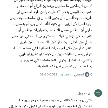
الناس لا يملكون ما تملكين ويتمنون الزواج أو الصحه أو
الانجاب ، فارضي بنعم الله عليك ولكن طبعا اطمحي الى
ظروف ماديه أفضل . أن يكون الانسان في ضائقه ماديه ، ليس
نهايه الدنيا لأن الرزق الذي كتبه الله لك لن يزيد أو ينقص ،
حاولي أن تنظمي مصروفك حسب الاولويات ونظمي أيضا
الانجاب لكي تؤمني لأولادك مستوى جيدا . ابحثي عن عمل
إضافي من داخل البيت ، لو كان ذلك ممكنا ، عن طريق
الانترنت أو من خلال الجمعيات النسائيه التي تساعد النساء
بتوفير بعض الطلبات لهن من خياطه أو تطريز أو طهي
وتفاءلي بغد أفضل وكوني دائما منفتحه لأي تطور جديد
يساعدك على تحسين ظروفكما المادية.
اعجبني
.
اضف رد
.
09-10-2019
0
من مجهول
ابنتي زوجك مشكلته ان طموحه ضعيف، وهو يبرر هذا
الضعف في الطموح بالدين ، ارجو منك ان تكوني ذكية يا عزيزتي