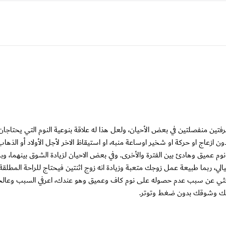
غرفتين منفصلتين في بعض الأحيان، ولعل هذا له علاقة بنوعية النوم التي يحتاج
ون ازعاج او حركة او شخير اوساعة منبه، او استيقاظ الاخر لأجل الأولاد أو الذها
 عميق وهادئ بين الفترة والأخرى. وفي بعض الاحيان لزيادة الشوق بينهما، وبم
لي، ربما طبيعة عمل زوجك متعبة وزيادة انه زوج اثنتين فيحتاج للراحة المطلقة لذ
ن تبحثي عن سبب عدم حصوله على نوم كاف وعميق وهو عندك، اعرفي السبب وعالجي
ترامك وشوقك بدون ضغط وتوتر.