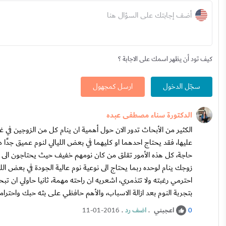
أضف إجابتك على السؤال هنا
كيف تود أن يظهر اسمك على الاجابة ؟
سجّل الدخول
ارسل كمجهول
الدكتورة سناء مصطفى عبده
الكثير من الأبحاث تدور الان حول أهمية ان ينام كل من الزوجين في 
عليها، فقد يحتاج احدهما او كليهما في بعض الليالي لنوم عميق جدًا د
حاجة، كل هذه الأمور تقلق من كان نومهم خفيف حيث يحتاجون الى نوم
زوجك ينام لوحده ربما يحتاج الى نوعية نوم عالية الجودة في بعض الليا
احترمي رغبته ولا تتذمري، اشعريه ان راحته مهمة، ثانيا حاولي ا
بتجربة النوم بعد ازالة الاسباب، والأهم حافظي على بثه حبك واح
اعجبني
.
اضف رد
.
11-01-2016
0