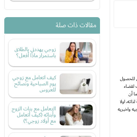
مقالات ذات صلة
زوجي يهددني بالطلاق
باستمرار ماذا أفعل؟
كيف اتعامل مع زوجي
ان للحصول
يوم الصباحية ونصائح
ب لقضاء
للعروس
ا أن
اته، اولا
التعامل مع بنات الزوج
ه واخبريه
وأبنائه (كيف أتعامل
مع أولاد زوجي؟)