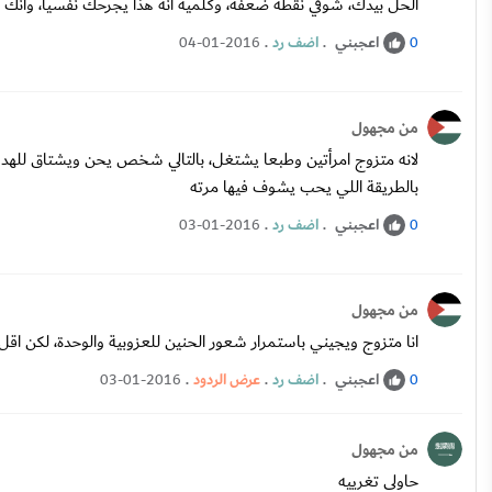
الحل بيدك، شوفي نقطة ضعفه، وكلميه انه هذا يجرحك نفسيا، وانك م
اعجبني
.
اضف رد
.
04-01-2016
0
من مجهول
لانه متزوج امرأتين وطبعا يشتغل، بالتالي شخص يحن ويشتاق للهدوء،
بالطريقة اللي يحب يشوف فيها مرته
اعجبني
.
اضف رد
.
03-01-2016
0
من مجهول
انا متزوج ويجيني باستمرار شعور الحنين للعزوبية والوحدة، لكن
اعجبني
.
اضف رد
.
عرض الردود
.
03-01-2016
0
من مجهول
حاولى تغرييه