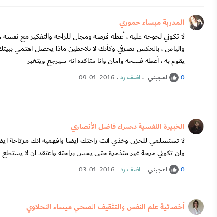
المدربة ميساء حموري
لا تكوني لحوحه عليه ، أعطه فرصه ومجال للراحه والتفكير مع نفسه ،
والياس ، بالعكس تصرفي وكأنك لا تلاحظين ماذا يحصل اهتمي ببيتك
يقوم به ، أعطه فسحه وامان وانا متاكده انه سيرجع ويتغير
اعجبني
.
اضف رد
.
09-01-2016
0
الخبيرة النفسية د.سراء فاضل الأنصاري
لا تستسلمي للحزن وخذي انت راحتك ايضا وافهميه انك مرتاحة ايضا و
وان تكوني مرحة غير متذمرة حتى يحس براحته واعتقد ان لا يستطع ا
اعجبني
.
اضف رد
.
03-01-2016
0
أخصائية علم النفس والتثقيف الصحي ميساء النحلاوي