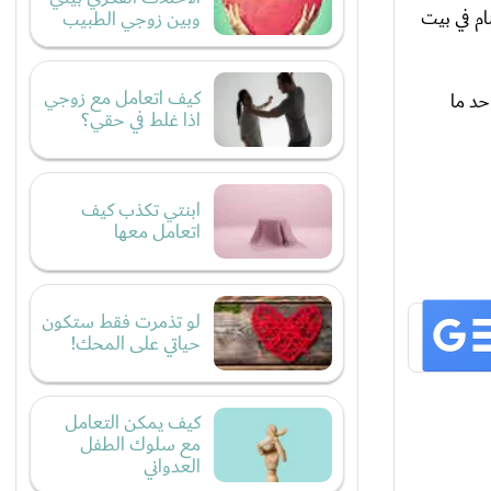
ام في بيت
وبين زوجي الطبيب
كيف اتعامل مع زوجي
حد ما
اذا غلط في حقي؟
ابنتي تكذب كيف
اتعامل معها
لو تذمرت فقط ستكون
حياتي على المحك!
كيف يمكن التعامل
مع سلوك الطفل
العدواني