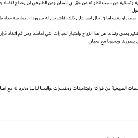
ه وتسأليه عن سبب انطوائه من حق أي انسان ومن الطبيعي ان يحتاج لقضاء 
بول
ب مرض او تعب اما في حال اصر على ذلك، فاشرحي له ضرورة ان تمارسه حياة طب
 بمدى رضاك عن هذا الزواج واعتبار الخيارات التي امامك ومن ثم اتخاذ قرا
قدروننا ويحبونا مع تحياتي
طات الطبيعية من فواكه وفيتامينات ومكسرات .والبسا لباسا مغريا له مع اضائ