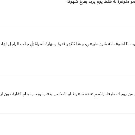
و متوفرة له فقط يوم يريد يفرغ شهوته
 انا اشوف انه شئ طبيعي، وهنا تظهر قدرة ومهارة المراة في جذب الراجل لها، 
 اقل من زوجك طبعا، واضح عنده ضغوط او شخص يتعب ويحب ينام كفاية دون از