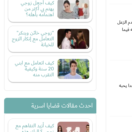
كيف أجعل زوجي
يهتم بي أكثر من
اهتمامه بأهله؟
دم الزعل
 فيما
"زوجي خائن وينكر"
التعامل مع إنكار الزوج
للخيانة
كيف اتعامل مع ابني
20 سنة وكيفية
التقرب منه
دا يحبه
احدث مقالات قضايا اسرية
كيف أزيد التفاهم مع
زوجي؟ إليكِ هذه