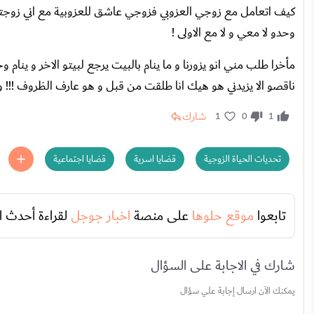
كيف اتعامل مع زوجي العزوبي فزوجي عاشق للعزوبية مع اني زوجتو الثا
وحدو لا معي و لا مع الاولى !
مأخرا طلب مني انو يزورنا و ما ينام بالبيت يرجع لبيتو الاخر و ينا
ناقصو الا يزيدني هو هيك انا طلقت من قبل و هو عارف الظروف !!! وال
شارك
1
0
1
تحديات الحياة الزوجية
قضايا اسرية
قضايا اجتماعية
تابعوا
موقع حلوها
على منصة
اخبار جوجل
لقراءة أحدث ا
شارك في الاجابة على السؤال
يمكنك الآن ارسال إجابة علي سؤال