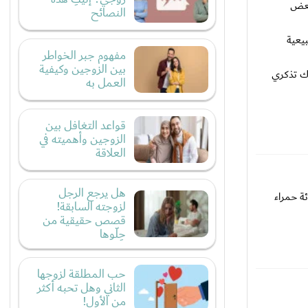
بعض
النصائح
يعية
مفهوم جبر الخواطر
بين الزوجين وكيفية
رك تذكري
العمل به
قواعد التغافل بين
الزوجين وأهميته في
العلاقة
هل يرجع الرجل
ة حمراء
لزوجته السابقة!
قصص حقيقية من
حِلّوها
حب المطلقة لزوجها
الثاني وهل تحبه أكثر
من الأول!