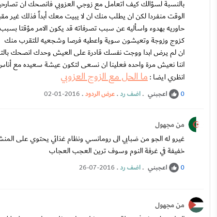
بالنسبة لسؤالك كيف اتعامل مع زوجي العزوبي فانصحك ان تصارحي
الوقت منفردا لكن ان يطلب منك ان لا يبيت معك أبداً فذلك غير مق
حاوريه بهدوء واسأليه عن سبب تصرفاته قد يكون الامر مؤقتا بسب
كزوج وزوجة وتعيشون سوية واعطيه فرصا وشجعيه للتقرب منك
ان لم يرض ابدا ووجت نفسك قادرة على العيش وحدك انصحك بالتفكير
اننا نعيش مرة واحده فعلينا ان نسعى لتكون عيشة سعيده مع أناس ي
ما الحل مع الزوج العزوبي
انظري ايضا :
اعجبني
.
اضف رد
.
عرض الردود
.
02-01-2016
0
من مجهول
غيرو له الجو من ضبابي الى رومانسي ونظام غذائي يحتوي على المنش
خفيفة في غرفة النوم وسوف ترين العجب العجاب
اعجبني
.
اضف رد
.
26-07-2016
0
من مجهول