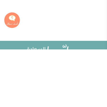
خريطة الموقع
تطوير الذات
مقالات
تحديات الحياة الزوجية
ألو حلوها
أطفال ومراهقون
حلوها تي في
الصحة العامة
الاختبارات