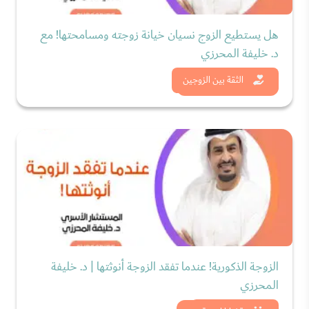
هل يستطيع الزوج نسيان خيانة زوجته ومسامحتها! مع
د. خليفة المحرزي
شاهد الان
الثقة بين الزوجين
الزوجة الذكورية! عندما تفقد الزوجة أنوثتها | د. خليفة
المحرزي