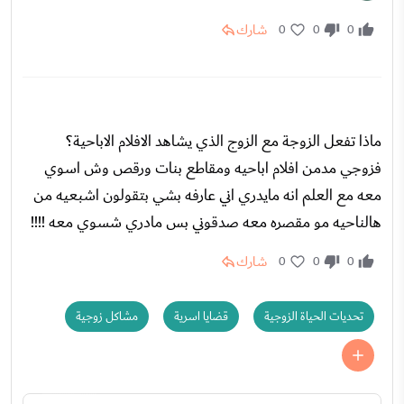
شارك
0
0
0
ماذا تفعل الزوجة مع الزوج الذي يشاهد الافلام الاباحية؟
فزوجي مدمن افلام اباحيه ومقاطع بنات ورقص وش اسوي
معه مع العلم انه مايدري اني عارفه بشي بتقولون اشبعيه من
هالناحيه مو مقصره معه صدقوني بس مادري شسوي معه !!!!
شارك
0
0
0
تحديات الحياة الزوجية
قضايا اسرية
مشاكل زوجية