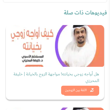
فيديوهات ذات صلة
هل أواجه زوجي بخيانته! مواجهة الزوج بالخيانة | خليفة
المحرزي
شاهد الان
الثقة بين الزوجين