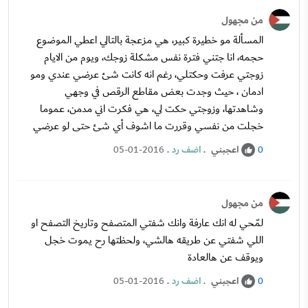
من مجهول
المسألة مو خطيرة كبير، هي مزعجة بالتالي اعطي الموضوع
حجمه، انا جتني فترة نفس مشكلة زوجك، ويوم من الايام
زوجتي عرفت وحكتلي، رغم انه كانت شئ عرضي عندي ومو
ادمان ، حيث وجدت بعض مقاطع الرقص في وجهي
وشاهدتها، وزوجتي حكت لي، هي فكرت اني مدمن، عموما
خجلت من نفسي وقررت ما اشوف أي شئ حتى لو عرضي
اعجبني
.
اضف رد
.
05-01-2016
0
من مجهول
لمّحي له انك عارفة وانك شفتي المتصفح وتاريخ التصفح او
اللي شفتي عن طريقه هالشي، ولحظتها رح يموت خجل
ويوقف عن هالعادة
اعجبني
.
اضف رد
.
05-01-2016
0