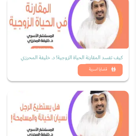
كيف تفسد المقارنة الحياة الزوجية! د. خليفة المحرزي
شاهد الان
قضايا اسرية