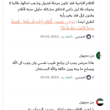
الافلام الاباحية فقد تكون مرحلة فضول وتذهب لحالها، طالما لا
يخونك فلا ارى داعي لاختلاق مشكله. حاولي جذبه لأفلام
وفنون ارقى فقد يغير رأيه
زوجي مدمن أفلام إباحية...فهل قصة
انظري ايضا :
حبنا كانت حقيقية؟
اعجبني
.
اضف رد
.
05-01-2016
0
من مجهول
هاذا مريض يجب ان يراجع طبيب نفسي وان يتوب الى الله
ويصلح ما بينه وبين خالقه والله المستعان
اعجبني
.
اضف رد
.
05-01-2016
0
من مجهول
شاهدي الافلام معه و اخلقي جو من الرومانسيه