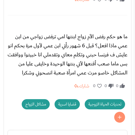
ما هو حكم رفض الأم زواج ابنتها امي ترفض زواجي من ابن
عمي ماذا افعل؟ قبل 6 شهور رأني ابن عمي لأول مرة بحكم انو
عايش ف فرنسا حبني وتكلم معاي وتقدملي انا خبيتوا ووافقت
بس ماما صعب أقنعها لأني بنتها الوحيدة وخايفى عليا من
المشاكل خاصو مرت عمي امرأة صعبة انصحوني وشكرا
شارك
0
0
0
تحديات الحياة الزوجية
قضايا اسرية
مشاكل الزواج