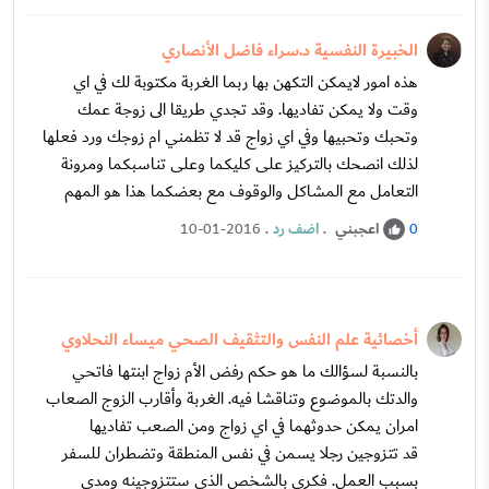
الخبيرة النفسية د.سراء فاضل الأنصاري
هذه امور لايمكن التكهن بها ربما الغربة مكتوبة لك في اي
وقت ولا يمكن تفاديها. وقد تجدي طريقا الى زوجة عمك
وتحبك وتحبيها وفي اي زواج قد لا تظمني ام زوجك ورد فعلها
لذلك انصحك بالتركيز على كليكما وعلى تناسبكما ومرونة
التعامل مع المشاكل والوقوف مع بعضكما هذا هو المهم
اعجبني
.
اضف رد
.
10-01-2016
0
أخصائية علم النفس والتثقيف الصحي ميساء النحلاوي
بالنسبة لسؤالك ما هو حكم رفض الأم زواج ابنتها فاتحي
والدتك بالموضوع وتناقشا فيه. الغربة وأقارب الزوج الصعاب
امران يمكن حدوثهما في اي زواج ومن الصعب تفاديها
قد تتزوجين رجلا يسمن في نفس المنطقة وتضطران للسفر
بسبب العمل. فكري بالشخص الذي ستتزوجينه ومدى