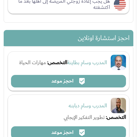
هل يجب إعادة زوجتي المريضة إلى أهلها بعد ما
اكتشفته
احجز استشارة اونلاين
المدرب وسام بطاينة
التخصص:
مهارات الحياة
احجز موعد
المدرب وسام دبابنه
التخصص:
تطوير التفكير الإيجابي
احجز موعد