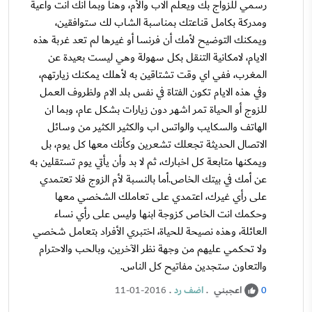
رسمي للزواج بك ويعلم الاب والأم، وهنا وبما أنك انت واعية
ومدركة بكامل قناعتك بمناسبة الشاب لك ستوافقين،
ويمكنك التوضيح لأمك أن فرنسا أو غيرها لم تعد غربة هذه
الايام، لامكانية التنقل بكل سهولة وهي ليست بعيدة عن
المغرب، ففي اي وقت تشتاقين به لأهلك يمكنك زيارتهم،
وفي هذه الايام تكون الفتاة في نفس بلد الام ولظروف العمل
للزوج أو الحياة تمر اشهر دون زيارات بشكل عام، وبما ان
الهاتف والسكايب والواتس اب والكثير الكثير من وسائل
الاتصال الحديثة تجعلك تشعرين وكأنك معها كل يوم، بل
ويمكنها متابعة كل اخبارك، ثم لا بد وأن يأتي يوم تستقلين به
عن أمك في بيتك الخاص.أما بالنسبة لأم الزوج فلا تعتمدي
على رأي غيرك، اعتمدي على تعاملك الشخصي معها
وحكمك انت الخاص كزوجة ابنها وليس على رأي نساء
العائلة، وهذه نصيحة للحياة، اختبري الأفراد بتعامل شخصي
ولا تحكمي عليهم من وجهة نظر الآخرين، وبالحب والاحترام
والتعاون ستجدين مفاتيح كل الناس.
اعجبني
.
اضف رد
.
11-01-2016
0