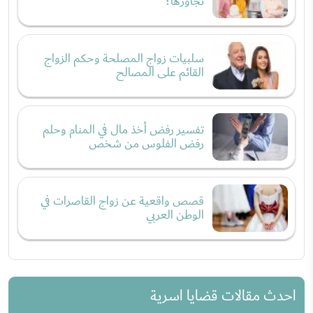
تجاوزها؟
سلبيات زواج المصلحة وحكم الزواج
القائم على المصالح
تفسير رفض أخذ مال في المنام وحلم
رفض الفلوس من شخص
قصص واقعية عن زواج القاصرات في
الوطن العربي
احدث مقالات قضايا اسرية