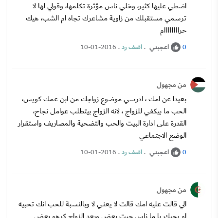
اضطي عليها كثير، وخلي ناس مؤثرة تكلمها، وقولي لها لا
ترسمي مستقبلك من زاوية مشاعرك تجاه ام الشب، هيك
حراااااااام
اعجبني
.
اضف رد
.
10-01-2016
0
من مجهول
بعيدا عن امك ، ادرسي موضوع زواجك من ابن عمك كويس،
الحب ما بيكفي للزواج ، لانه الزواج بيتطلب عوامل نجاح،
القدرة على ادارة البيت والحب والتضحية والمصاريف واستقرار
الوضع الاجتماعي
اعجبني
.
اضف رد
.
10-01-2016
0
من مجهول
الي قالت عليه امك قالت لا يعني لا وبالنسبة للحب انك تحبيه
او يحبك يا ما ناس حبت بعض وبعد الزواج كرهو بعض