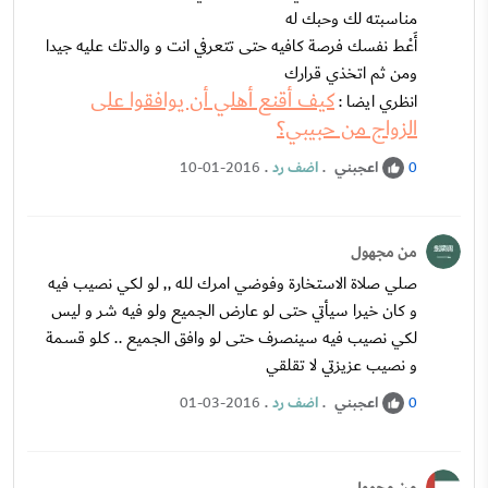
مناسبته لك وحبك له
أَعْط نفسك فرصة كافيه حتى تتعرفي انت و والدتك عليه جيدا
ومن ثم اتخذي قرارك
كيف أقنع أهلي أن يوافقوا على
انظري ايضا :
الزواج من حبيبي؟
اعجبني
.
اضف رد
.
10-01-2016
0
من مجهول
صلي صلاة الاستخارة وفوضي امرك لله ,, لو لكي نصيب فيه
و كان خيرا سيأتي حتى لو عارض الجميع ولو فيه شر و ليس
لكي نصيب فيه سينصرف حتى لو وافق الجميع .. كلو قسمة
و نصيب عزيزتي لا تقلقي
اعجبني
.
اضف رد
.
01-03-2016
0
من مجهول