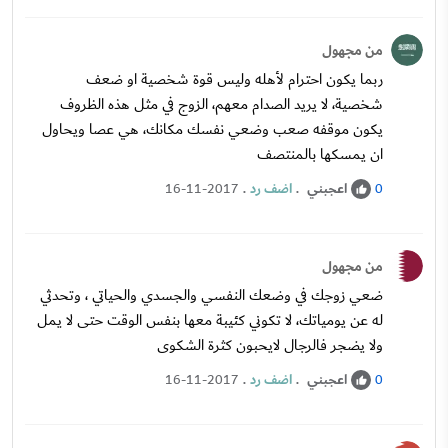
من مجهول
ربما يكون احترام لأهله وليس قوة شخصية او ضعف
شخصية، لا يريد الصدام معهم، الزوج في مثل هذه الظروف
يكون موقفه صعب وضعي نفسك مكانك، هي عصا ويحاول
ان يمسكها بالمنتصف
اعجبني
.
اضف رد
.
16-11-2017
0
من مجهول
ضعي زوجك في وضعك النفسي والجسدي والحياتي ، وتحدثي
له عن يومياتك، لا تكوني كئيبة معها بنفس الوقت حتى لا يمل
ولا يضجر فالرجال لايحبون كثرة الشكوى
اعجبني
.
اضف رد
.
16-11-2017
0