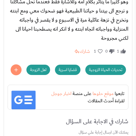
وهو كثيرا ما يتاثر بكلام امه وللاشارة فقط فعندما نحل مشاكلنا
و نرجع الى بيتنا و حياتنا الطبيعية فهو ضحوك معي ومع ابنته
ونخرج في نزهة عائلية مرة في الاسبوع و لا يقصر في واجباته
المنزلية وواجباته اتجاه ابنته و لا انكر انه يصطحبنا احيانا الى
لكني مجروحة
شارك
1
0
1
تحديات الحياة الزوجية
قضايا اسرية
اهل الزوجة
تابعوا
موقع حلوها
على منصة
اخبار جوجل
لقراءة أحدث المقالات
شارك في الاجابة على السؤال
يمكنك الآن ارسال إجابة علي سؤال