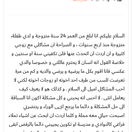
السلام عليكم. انا ابلغ من العمر 24 سنة متزوجة و لدي طفلة،
متزوجة منذ اربع سنوات ، و الصراحة ان مشاكلي مع زوجي
كثيرة و ان اردت ان اتحدث عنها فلن تكفيني سنة او سنتين و
خلاصة القول انه انسان لا يحترم عائلتي و خصوصا والدي
عكسي فانا اقوم بكل ما يرضيه و يرضي والديه و كم من مرة
تعرضت للسب من طرف احد اخوته او زوجات اخوته لكني لا
احب المشاكل اميل الى السلام . و كذلك هو لا يعرف كيف
يعامل انثى . لا احس انه يحبني و كل مشكلة اكون انا السباقة
الى حل المشكلة و دائما ما يرجع اىى الوراء و ينتضرني
اصبحت حياتي معه مملة و كلما اردت ان ابحث عن اشياء تملاء
فراغي كالنوادي و مدرسة او تكوين يجيبني دائما بالرفض ابقى