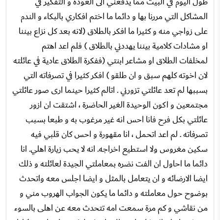
طول اليوم في البيت مما يدفعني الى العودة و التفكير في
المشاكل التي مررنا بها و دائما ما اختم افكاري بالبكاء و الندم
على زواجي منه و كثيرا ما افكر بالطلاق (لانه بعد كل نزاع بيننا
او مشادات كلامية بيننا يهددني بالطلاق ) فلم اعد اهتم
لمخلفات الطلاق او مشاعر ابنتي (ففكرة الطلاق عادية في عائلته
لان اخوته كلهم سبق و ان طلقو ) افكر كثيرا في تصرفاته التي
بسببها لم تعد عائلتي تزورني . اتالم كثيرا حينما ارى صور عائلتي
مجتمعين و اكون الوحيدة الغير الحاضرة ، اشتقت ان ازور
عائلتي بكل فرح فانا احس انه غير مرغوب به و طبعا بسبب
تصرفاته . لم اعد اتحمل ، انا مقهورة و احس كان قلبي فيه
سكين مغروس ولا استطيع اخراجه. انه لا يحب زيارة اهلي. انا
دائما ما احاول ان الفت نضره بمعاملتي الجيدة لعائلته و ذلك
ايضا الارضائه و ان يتعامل بالمثل و ايضا اجلس معه واتحدث
بوضوح حول معاملته و دائما ما يكون الجواب الهروب مني و
من نقاشي و كم مرة سمعت امه تتحدث معه عن اهلى بالسوء