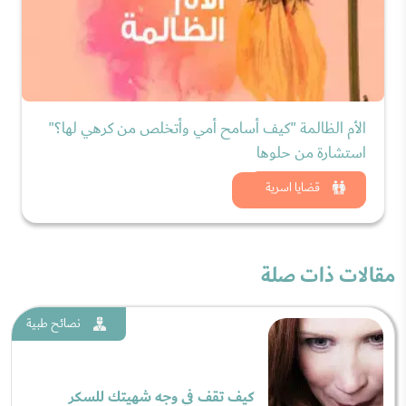
الأم الظالمة "كيف أسامح أمي وأتخلص من كرهي لها؟"
استشارة من حلوها
شاهد الان
قضايا اسرية
مقالات ذات صلة
نصائح طبية
كيف تقف في وجه شهيتك للسكر