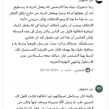
ربنا شعورك تجاه هذا الشخص انه يفعل اشياء لا يستطيع
احد ان يفعلها او انه يتجرا ويفعل اشياء من خارج نطاق العقل
رب ما هذا ما هذا له وهو الاختلاف ولكن حبيبتي دائما
الاختلاف ويجب ان يكون اختلاف ايجابيا اي انه يفعل اشياء
ايجابيه اخلاقيه قليل من الناس وكان يصل الى هذه المرحله
ولكن العكس ان هذا امر غير مقبول لابد ان تفكري
بمستقبلك وحياتك و انت بحث عن رجل طبيعيا يرتبط به و
يحافظ عليك ولا يهمك لانك حتى افترضنا المستحيل انك
ارتبط بهذا الشخص فان حياتك معه سلسله من عدم
الاستقرار وتنتهي النهايه الحزينه
اعجبني
.
اضف رد
.
06-10-2019
0
من مجهول
ياليته كان يستاهل تصرفاتهم غير اخلاقيه فكنت اقول لك
اصبري طب ما يميل الله بصيرته ويبتعد عنها ولكن من
الواضح انه مضطرب نفسيا ويبحث عن فعل اشياء خارج