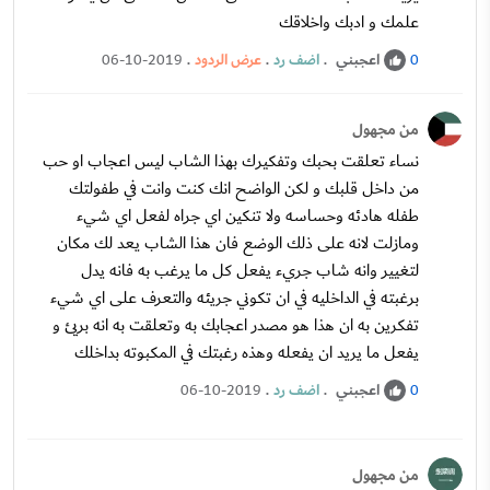
علمك و ادبك واخلاقك
اعجبني
.
اضف رد
.
عرض الردود
.
06-10-2019
0
من مجهول
نساء تعلقت بحبك وتفكيرك بهذا الشاب ليس اعجاب او حب
من داخل قلبك و لكن الواضح انك كنت وانت في طفولتك
طفله هادئه وحساسه ولا تنكين اي جراه لفعل اي شيء
ومازلت لانه على ذلك الوضع فان هذا الشاب يعد لك مكان
لتغيير وانه شاب جريء يفعل كل ما يرغب به فانه يدل
برغبته في الداخليه في ان تكوني جريئه والتعرف على اي شيء
تفكرين به ان هذا هو مصدر اعجابك به وتعلقت به انه بريئ و
يفعل ما يريد ان يفعله وهذه رغبتك في المكبوته بداخلك
اعجبني
.
اضف رد
.
06-10-2019
0
من مجهول