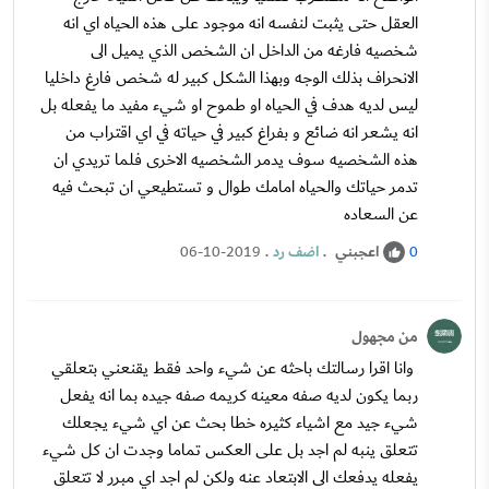
العقل حتى يثبت لنفسه انه موجود على هذه الحياه اي انه
شخصيه فارغه من الداخل ان الشخص الذي يميل الى
الانحراف بذلك الوجه وبهذا الشكل كبير له شخص فارغ داخليا
ليس لديه هدف في الحياه او طموح او شيء مفيد ما يفعله بل
انه يشعر انه ضائع و بفراغ كبير في حياته في اي اقتراب من
هذه الشخصيه سوف يدمر الشخصيه الاخرى فلما تريدي ان
تدمر حياتك والحياه امامك طوال و تستطيعي ان تبحث فيه
عن السعاده
اعجبني
.
اضف رد
.
06-10-2019
0
من مجهول
وانا اقرا رسالتك باحثه عن شيء واحد فقط يقنعني بتعلقي
ربما يكون لديه صفه معينه كريمه صفه جيده بما انه يفعل
شيء جيد مع اشياء كثيره خطا بحث عن اي شيء يجعلك
تتعلق ينبه لم اجد بل على العكس تماما وجدت ان كل شيء
يفعله يدفعك الى الابتعاد عنه ولكن لم اجد اي مبرر لا تتعلق