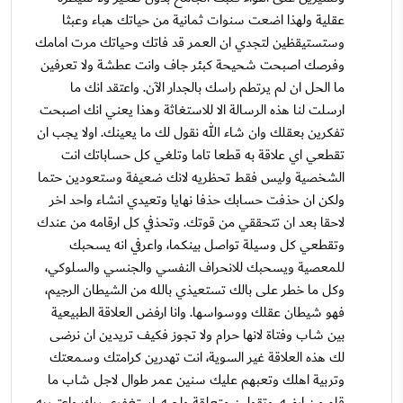
عقلية ولهذا اضعت سنوات ثمانية من حياتك هباء وعبثا
وستستيقظين لتجدي ان العمر قد فاتك وحياتك مرت امامك
وفرصك اصبحت شحيحة كبئر جاف وانت عطشة ولا تعرفين
ما الحل ان لم يرتطم راسك بالجدار الآن. واعتقد انك ما
ارسلت لنا هذه الرسالة الا للاستغاثة وهذا يعني انك اصبحت
تفكرين بعقلك وان شاء الله نقول لك ما يعينك. اولا يجب ان
تقطعي اي علاقة به قطعا تاما وتلغي كل حساباتك انت
الشخصية وليس فقط تحظريه لانك ضعيفة وستعودين حتما
ولكن ان حذفت حسابك حذفا نهايا وتعيدي انشاء واحد اخر
لاحقا بعد ان تتحققي من قوتك. وتحذفي كل ارقامه من عندك
وتقطعي كل وسيلة تواصل بينكما، واعرفي انه يسحبك
للمعصية ويسحبك للانحراف النفسي والجنسي والسلوكي،
وكل ما خطر على بالك تستعيذي بالله من الشيطان الرجيم،
فهو شيطان عقلك ووسواسها. وانا ارفض العلاقة الطبيعية
بين شاب وفتاة لانها حرام ولا تجوز فكيف تريدين ان نرضى
لك هذه العلاقة غير السوية، انت تهدرين كرامتك وسمعتك
وتربية اهلك وتعبهم عليك سنين عمر طوال لاجل شاب ما
قام من ارضه، وتقولين متعلقة واحبه، استغفري ربك واعتبريه