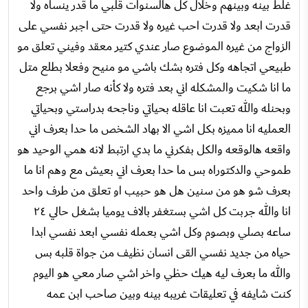
غلط بينه وبينهم وخلال كل هالسنوات قلبي ما قدر ينساه ولا
قدرت ابعد ولا قدرت احب غيره ولا قدرت حتى اجبر نفسي على
الزواج من غيره الموضوع صار عندي كتير معقد وفيني تعلق مو
طبيعي اتجاهه وكل فتره بشك باشي مو منيح وفعلا بطلع متل
ما انا شكيت والمشكله اني بعد فتره ولا كأنه صار اشي برجع
وبحنله والله تعبت انا عاقله بحياتي وناجحه بدراستي وبحياتي
العمليه انا مميزه بكل اشي الا بهاد الشخص ما حدا بعرف اني
واقعه هالوقعه والكل بفكرني ما بدي ارتبط لانه همي الوحيد هو
طموحي والدكتوراه بس ما حدا بعرف اني بعيش مع وهم انا ما
بعرف شو هو من سنين هل هو حبيب او تعلق من طرف واحد
انا والله جربت كل اشي بستغفر بالاف يوميا بشغل حالي ٢٤
ساعه بصلي وبصوم وكل اشي بعمله نفسي ابعد نفسي ابدا
حياه من جديد نفسي القى انسان نظيف من جواة قلبه بس
والله ما بعرف ليه هيك حظي واخر اشي صار معي هو اليوم
كنت شايفه في تعليقات غريبه بينه وبين صاحب ابن عمه