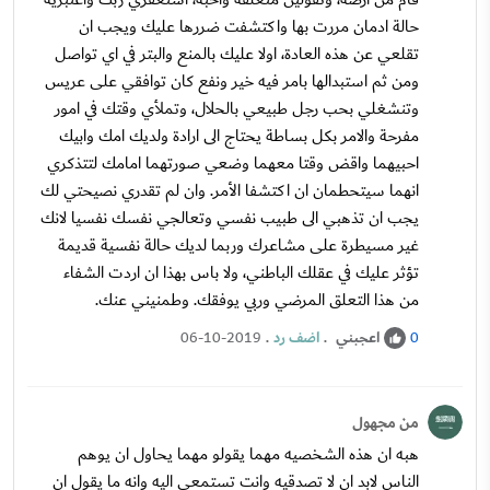
حالة ادمان مررت بها واكتشفت ضررها عليك ويجب ان
تقلعي عن هذه العادة، اولا عليك بالمنع والبتر في اي تواصل
ومن ثم استبدالها بامر فيه خير ونفع كان توافقي على عريس
وتنشغلي بحب رجل طبيعي بالحلال، وتملأي وقتك في امور
مفرحة والامر بكل بساطة يحتاج الى ارادة ولديك امك وابيك
احبيهما واقض وقتا معهما وضعي صورتهما امامك لتتذكري
انهما سيتحطمان ان اكتشفا الأمر. وان لم تقدري نصيحتي لك
يجب ان تذهبي الى طبيب نفسي وتعالجي نفسك نفسيا لانك
غير مسيطرة على مشاعرك وربما لديك حالة نفسية قديمة
تؤثر عليك في عقلك الباطني، ولا باس بهذا ان اردت الشفاء
من هذا التعلق المرضي وربي يوفقك. وطمنيني عنك.
اعجبني
.
اضف رد
.
06-10-2019
0
من مجهول
هبه ان هذه الشخصيه مهما يقولو مهما يحاول ان يوهم
الناس لابد ان لا تصدقيه وانت تستمعي اليه وانه ما يقول ان