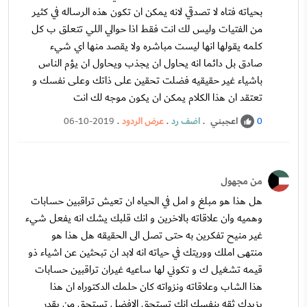
بحياته فتاه لا تصدقي لانه يمكن ان تكون هذه الرساله في كثير
من الفتيات وليس لك انت فقط اذا حوالي اللي تتعلق ب كل
كلمه يقولها انها ليست مباشره ولا يقصد منها اي شيء
صادق بل دائما انه يحاول ان يجذب ويحاول ان يؤم الناس
باشياء غير حقيقيه فضلت تحقين على ذاتك وعلى نفسك و
تعتقد ان هذا الكلام يمكن ان يكون موجه لك انت
اعجبني
.
اضف رد
.
عرض الردود
.
06-10-2019
0
من مجهول
هل هذا هو مبلغ و امل في الحياه ان تعيش تراقبين حسابات
وهميه وان علاقاته بالاخرين و انك قلبك يشك انه يفعل شيء
غير منيح تفكرين به حتى تصل الى الحقيقه هل هذا هو
منتهى املك ووريتك في حياته انه لابد ان تبحثين عن اشياء ذو
قيمه تشغيل ك و تكوني لها ساعيه غيران تراقبين حسابات
هذا الشاب وعلاقاته ونزواته كان حلمك الدكتوراه ان هذا
يزيدك ثقه بنفسك انك تستحق الافضل تستحق من يقدر