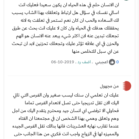
ان الانسان حلم في هذه الحياه ان يكون سعيدا فعليك انت
اسالي نفسك في سؤال هل ارتباط وتعلقك بهذا الشاب يسبب
لك السعاده والحب ان كان نعم تستمر في تعلقت به لانه
يحققلك هدفك في الحياه وان كان لا عليك انت بحث عن طرق
تجعلك تبدين عنه لان اكثر شيء يبعد عنه الانسان هو الهم
والحزن في اي علاقه تؤثر عليك وتجعلك تحزنين لابد ان تبحث
عن اي سبل للتخلص منها
اعجبني
.
اضف رد
.
06-10-2019
0
من مجهول
عليك ان تعلمي ان سنك ليسب صغير وان الفرص التي تاتي
اليك الان تقل تدريجيا حتى تصل لانعدام الفرص تماما
فحاولي الا ترفضي اي انسان جيد ومحترم يتقدم اليك من اجل
وهم وتعلق وهمي بهذا الشخص ان في مجتمعنا ان الفتاه
عندما تقارب نهايه العشرينات فانها بدالك تقل الفرص الجيده
والمميزه لها في الزواج واجب انت فكري من هذا الجانب حتى