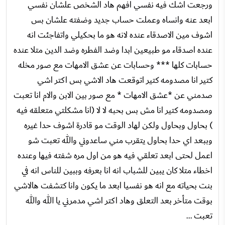
ورجعت اشك فيه نفسي افهم هاد الشخص علشان نفسي
ابعد عنه وانساه وعملت حساب جديد وضفته علشان بس
اشوف مين الاصدقاء عنده لانه هو ما بحكيلي واتفاجئت انه
عنده اصدقاء مو طبيعين ابدا وضد الفطره وضد الدين متلا عنده
حسابات كلها *** وحسابات عن عشق الامهات مع صور مخله
كتير انا مصدومه كتير اتوقعت هاد الاشي بس اكتر اشي
صدمني عن *عشق الامهات * مع صور بين الابن والام انا تعبت
ومصدومه كتير انا مش بس بحبه لا لا (انا مشكلتي متعلقه فيه
) بحاول وبحاول ولكن لهاد الوقت مو قادرة اشوف حدا غيره
وببعد اي حدا بحاول يتقرب مني ساعدوني والله تعبت شو
اعمل لحتى ابعد تعلقي فيه هو من اول مره شفته فيها وعنده
اخطاء متلا كان يبين للشباب انه انا بعرفه وببين للناس انه في
بنت بحياته مع انه هو نفسيا ابعد ما يكون وانا كتشفت هالاشي
بوقت متأخر بعد التعلق وهاد اكتر اشي مدمرني يا الله والله
تعبت ...