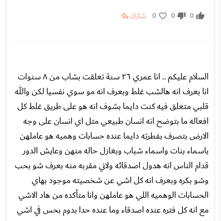
شارك
0
0
0
السلام عليكم .. انا عمري ٢٦ سنة تعلقت بشاب من ٨ سنوات
انا بعرف انه هالشب غلط وبعرف انه مو سوي نفسيا لكن والله
قلبي متعلق فيه كنت دايما بشوف انه هو على طريق غلط كل
افعاله ما بتوضح انه انسان طبيعي متل اي انسان على وجه
الارض بتصرف بفطرته دايما عنده حسابات وهميه هو عاملهن
باسماء بنات واسماء شباب وبغازل حاله منهن وعايش الدور
قدام الناس انه هدول اصدقائه ولاني مقربه منه بعرف شو بحب
وشو بكره وبعرف انه كل اشي عن شخصيته موجود بهاي
الحسابات الوهميه اللي هو عاملهن وانا متأكده من هاد الاشي
مع انه كل فتره عنده اصدقاء وما عنده حدا بدوم بحس في اشي