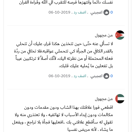
نفسك دائما وانتهزها فرصه للتقرب الي الله وقراءة القران
اعجبني
.
اضف رد
.
06-10-2019
0
من مجهول
لا تسألي عنه حتّى: حين تتخذين هكذا قرار، عليك أن تتحلي
بالقدر الكافي من الجرأة كي تتحملي عواقبه.فلا تخافي من ردّة
فعله المحتملة أو من نظرته اليك، لأنّك أصلاً لا ترتكبين عيباً
بل تفعلين ما يُمليه عليك قلبك.
اعجبني
.
اضف رد
.
06-10-2019
0
من مجهول
اقطعي فورا علاقتك بهذا الشاب ودون مقدمات ودون
مكالمات ودون إبداء الأسباب لا تهاتفيه ، ولا تعتذري منه ولا
تقولي له سأقطع علاقتي بك ..افعليها فجأة بلا تراجع ، ويفعل
ما يشاء . لأنه مريض نفسيا