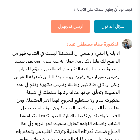
كيف تود أن يظهر اسمك على الاجابة ؟
سجّل الدخول
ارسل كمجهول
الدكتورة سناء مصطفى عبده
الا بك يا ابنتي، واعلمي ان المشكلة ليست في الشاب فهو من
الواضح لك ولنا ولكل من حوله انه غير سوي ومريض نفسيا
ومنحرف جنسيا ولديه الكثير من الاخطاء بل ويروّج للحرام
وعرض صور اباحية وغيره، وو مصيدة للناس ضعيفة النفوس.
ولكن ان تاتي فتاة كبير وعاقلة وتدرس دكتوراة وتقع في هذه
المصيدة وتعلّق حياتها هناك وكانها سقطت في شبكة
عنكبوت سام ولا تستطيع الخروج فهذا الامر المشكلة. ومن
هنا سابدأ الحوار معك ما السبب؟ وان عرف السبب بطل
العجب! واعتقد ان نفسك الأمارة بالسوء تدفعك تجاه هذا
الشاب ونفسك اللوامة تحاول سحبك نحو التوبة وفي هذا
الصراع ضاعت قدراتك العقلية وتركت القلب من يتحكم بك
وتسيرين على اهواء قلبك الجامح بدون تفكير ولا سيطرة