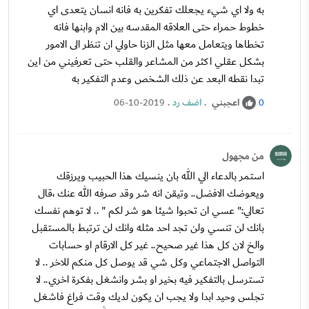
به ولا اي شيء يجعلك تفكرين به فانه انسان يتعدى اي
خطوط حمراء حتى العلاقه المقدسه بين الام وابنها فانه
تخطاها ويتعامل معها مثل الزنا حاولي ان تنظر الى الامور
بشكل عقلي اكثر من المشاعر والقلب حتى تعرفيني من اين
تبدا نقطه البعد عن ذلك الشخص وعدم التفكير به
اعجبني
.
اضف رد
.
06-10-2019
0
من مجهول
استمر بالدعاء الي الله بان ينسيك هذا الحبيب ويرزقك
ويعوضك الافضل.. وتيقن انه شر وقد صرفه الله عنك ،قال
تعالي:" عسي ان تحبوا شيئا هو شر لكم " .. لا توهم نفسك
بانك لن تنسي ولن تجد احد مثله وانك لن ترتبط بالمستقبل
والخ لان كل هذا غير صحيح.. غير كل الارقام او حسابات
التواصل الاجتماعي وكل شي قد يوصل كل منكم للاخر .. لا
تسترسل بالتفكير فيه بخير او بشر وانشغل بفكرة اخري.. لا
تجلس وحيد ابدا ولا يجب ان يكون لديك وقت فراغ فاشغل