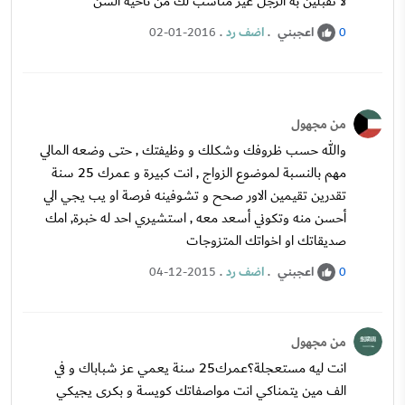
لا تقبلين به الرجل غير مناسب لك من ناحية السن
اعجبني
.
اضف رد
.
02-01-2016
0
من مجهول
والله حسب ظروفك وشكلك و وظيفتك , حتى وضعه المالي
مهم بالنسبة لموضوع الزواج , انت كبيرة و عمرك 25 سنة
تقدرين تقيمين الاور صحح و تشوفينه فرصة او يب يجي الي
أحسن منه وتكوني أسعد معه , استشيري احد له خبرة, امك
صديقاتك او اخواتك المتزوجات
اعجبني
.
اضف رد
.
04-12-2015
0
من مجهول
انت ليه مستعجلة؟عمرك25 سنة يعمي عز شباباك و في
الف مين يتمناكي انت مواصفاتك كويسة و بكرى يجيكي