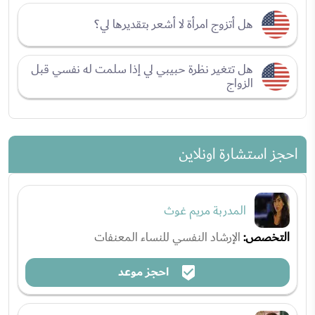
هل أتزوج امرأة لا أشعر بتقديرها لي؟
هل تتغير نظرة حبيبي لي إذا سلمت له نفسي قبل
الزواج
احجز استشارة اونلاين
المدربة مريم غوث
التخصص:
الإرشاد النفسي للنساء المعنفات
احجز موعد