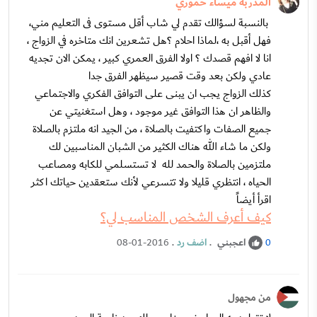
المدربة ميساء حموري
بالنسبة لسؤالك تقدم لي شاب أقل مستوى فى التعليم مني،
فهل أقبل به ،لماذا احلام ؟هل تشعرين انك متاخره في الزواج ،
انا لا افهم قصدك ؟ اولا الفرق العمري كبير ، يمكن الان تجديه
عادي ولكن بعد وقت قصير سيظهر الفرق جدا
كذلك الزواج يجب ان يبنى على التوافق الفكري والاجتماعي
والظاهر ان هذا التوافق غير موجود ، وهل استغنيتي عن
جميع الصفات واكتفيت بالصلاة ، من الجيد انه ملتزم بالصلاة
ولكن ما شاء الله هناك الكثير من الشبان المناسبين لك
ملتزمين بالصلاة والحمد لله لا تستسلمي للكابه ومصاعب
الحياه ، انتظري قليلا ولا تتسرعي لأنك ستعقدين حياتك اكثر
اقرأ أيضاً
كيف أعرف الشخص المناسب لي؟
اعجبني
.
اضف رد
.
08-01-2016
0
من مجهول