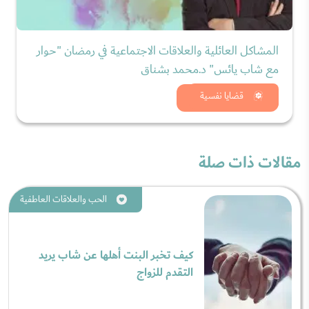
المشاكل العائلية والعلاقات الاجتماعية في رمضان "حوار
مع شاب يائس" د.محمد بشناق
شاهد الان
قضايا نفسية
مقالات ذات صلة
الحب والعلاقات العاطفية
كيف تخبر البنت أهلها عن شاب يريد
التقدم للزواج