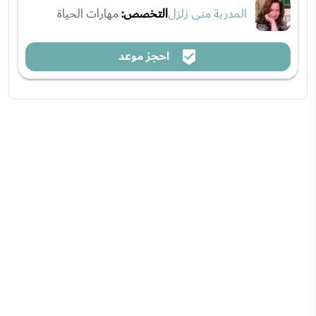
المدربة منى زلزل
التخصص:
مهارات الحياة
احجز موعد