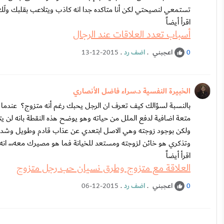
تستمعي لنصيحتي لكن أنا متاكده جدا انه كاذب ويتلاعب بقلبك ولَ
اقرأ أيضاً
أسباب تعدد العلاقات عند الرجال
اعجبني
.
اضف رد
.
13-12-2015
0
الخبيرة النفسية د.سراء فاضل الأنصاري
بالنسبة لسؤالك كيف تعرف ان الرجل يحبك رغم أنه متزوج؟ عندما ت
متعة اضافية لدفع الملل من حياته وهو يوضح هذه النقطة بانه لن ي
ولكن بوجود زوجته وهي الاصل ابتعدي عن عذاب قادم وطويل وشد 
وتذكري هو خائن لزوجته ومستعد للخيانة فما هو مصيرك معه،،، ان
اقرأ أيضاً
العلاقة مع متزوج وطرق نسيان حب رجل متزوج
اعجبني
.
اضف رد
.
06-12-2015
0