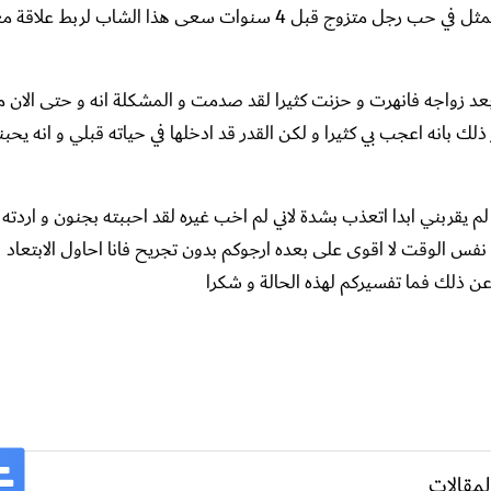
كيف تعرف ان الرجل يحبك رغم أنه متزوج؟ السلام عليكم قصتي تتمثل في حب رجل متزوج قبل 4 سنوات سعى هذا الشاب 
د زواجه فانهرت و حزنت كثيرا لقد صدمت و المشكلة انه و حتى الان م
ك بانه اعجب بي كثيرا و لكن القدر قد ادخلها في حياته قبلي و انه يح
لم يقربني ابدا اتعذب بشدة لاني لم اخب غيره لقد احببته بجنون و اردته
في نفس الوقت لا اقوى على بعده ارجوكم بدون تجريح فانا احاول الابتعاد
 عن ذلك فما تفسيركم لهذه الحالة و شكرا
لمقالات