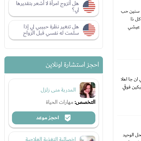
هل أتزوج امرأة لا أشعر بتقديرها
لي؟
هو لو يحبك كان ما تخلى عنك وانتي. قاعده تبكيه ليه وعلى شنو باكر بتندمين على اجمل ايام عمرك اللي راحت حق واحد ما يستحق اسأليني انا ٥ سنين حب
ياتي وسافر وانا انتظرته ٢ عشان وبعد كل ذا
هل تتغير نظرة حبيبي لي إذا
ه عيشي
سلمت له نفسي قبل الزواج
احجز استشارة اونلاين
ان جا اهلا
بكين فوقي
المدربة منى زلزل
التخصص:
مهارات الحياة
احجز موعد
لحل الوحيد
اخصائية التغذية العلاجية