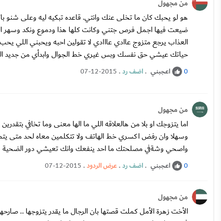
من مجهول
العذاب يرجع متزوج عاادي عااادي لا تقولين احبه ويحبني اللي يحب
حياتك عيشي حق نفسك وبس غيري خط الجوال وابدأي من جديد الل
اعجبني
.
اضف رد
.
07-12-2015
0
من مجهول
اما يتزوجك او بلا من هالعلاقه اللي ما الها معنى وما تخافي بتقدر
وسهلا وان رفض اكسري خط الهاتف ولا تتكلمين معاه لحد متى يتم 
واصحي وشةفي مصلحتك ما احد ينفعك وانك تعيشي دور الضحية وتت
اعجبني
.
اضف رد
.
عرض الردود
.
07-12-2015
0
من مجهول
الأخت زهرة الأمل كملت قصتها بان الرجال ما يقدر يتزوجها .. صارحها ان