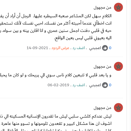
من مجهول
الكلام سهل لكن المشاعر صعبه السيطره عليها. الرجل أن أراد أن ي
انت اخطأتي عندما أحببته أكثر من نفسك. احبي نفسك لأنك تستحقين ا
حبه في قلبي دفنت اجمل سنين عمري و انا اقارن بينه و بين سواه. ر
اليه بعيوني قلبي ليس بعين الواقع.
اعجبني
.
اضف رد
.
عرض الردود
.
14-09-2021
0
من مجهول
و يا بعد قلبي لا تتبعين كلام ناس سوي الي يريحك و لو كان ما يحبك
اعجبني
.
اضف رد
.
06-02-2019
0
من مجهول
ليش عندكم كلشي سلبي ليش ما تقدرون الإنسانيه المسكينه الي ذنب
اشوف ان هذا مشكل كبيير و تقعدون تلومونها و تسوو منها عاهرة ...
كلش حلوه اكلنا ويا بعض ضحكنا تزاعلنا كنا نلعب مثل الأطفال الص