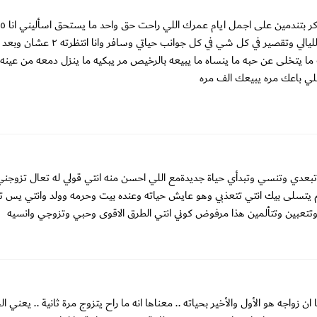
ضيعت فيها اجمل فرص جتني وكانت كلها هذا ودموع ونكد وسهر الليالي وتقصير في كل شي في كل جوانب ح
 ما يتخلى عن حبه ما ينساه ما يبيعه بالرخيص مر يبكيه ما ينزل دمعه من عين
ي باعك مره يبيعك الف مره
ين تبعدي وتنسي وتبدأي حياة جديدةمع اللي احسن منه انتي قولي له تعال تزوجني 
يتسلى بيك انتي تتعذبي وهو عايش حياته وعنده بيت وحرمه وولد وانتي يس ت
عبين وتتألمين هذا مرفوض كوني انتي الطرق الاقوى وحبي وتزوجي وانسيه
 زواجه هو الأول والأخير بحياته .. معناها انه ما راح يتزوج مرة ثانية .. يعني ا