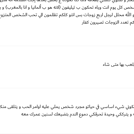
ص كل يوم انت وياه تحكون ب تيليفون (لانه هو ب ألمانيا و انا بالمغرب) و با
له و الله محلل لرجل اربع زوجات بس انتو كلكم تظلمون الي تحب الشخص المتزوج
م تعدد الزوجات تصيرون كفار
 يلعب بها متى شاء
 لن تكوني شيء اساسي في حياتو مجرد شخص يملي عليه اوامر الحب و يتلقى منك
نائه و يترككي وحيدة تحرقكي دموع الندم بتضيعك لسنين عمرك معه