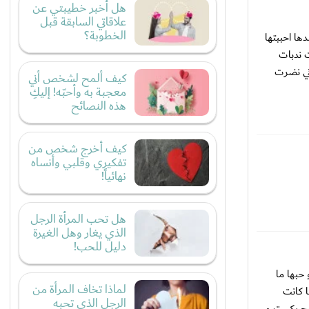
هل أخبر خطيبتي عن
علاقاتي السابقة قبل
الخطوبة؟
ها احببتها
ت ندبات
اني نضرت
كيف ألمح لشخص أني
معجبة به وأحبّه! إليكِ
هذه النصائح
كيف أخرج شخص من
تفكيري وقلبي وأنساه
نهائياً!
هل تحب المرأة الرجل
الذي يغار وهل الغيرة
دليل للحب!
حبها ما
لماذا تخاف المرأة من
ا كانت
الرجل الذي تحبه
ج بكييت و