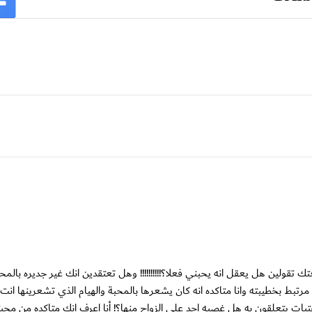
قولين هل يعقل انه يحبني فعلا؟!!!!!!!!!! وهل تعتقدين انك غير جديره بالمح
ط بخطيبته وانا متاكده انه كان يشعرها بالمحبة والهيام الذي تشعرينها انت 
 يتعلقون به هل غصبه احد على الزواج منها؟! أنا اعرف انك متاكده من محبت