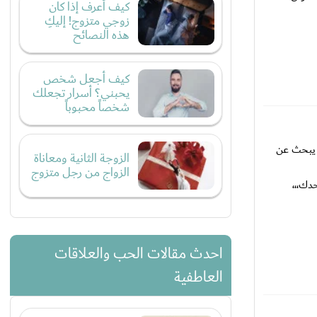
كيف أعرف إذا كان
زوجي متزوج! إليكِ
هذه النصائح
كيف أجعل شخص
يحبني؟ أسرار تجعلك
شخصاً محبوباً
و يبحث عن
الزوجة الثانية ومعاناة
الزواج من رجل متزوج
دك،،،
احدث مقالات الحب والعلاقات
العاطفية