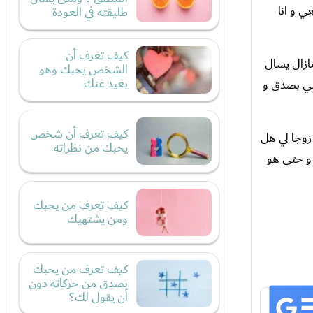
لربط علاقة معي و انا
طليقته في العودة
كيف تعرف أن
ازال يسال
الشخص يحبك وهو
بعيد عنك
بني بصدق و
كيف تعرف أن شخص
 زوجا لي هل
يحبك من نظراته
 و حتى هو
كيف تعرف من يحبك
ومن يشتهيك
كيف تعرف من يحبك
بصدق من حركاته دون
أن يقول لك؟