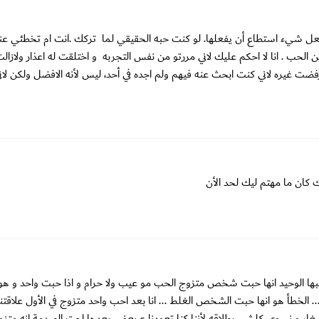
فعل شيء استطاع أن يفعلها. لو كنت حبه الحقيقي لما تركك .انت ام تخطئي عند
لحب . انا لا احكم عليك لاني مررتو من نفس التجربه و اختلقت له اعذار ولازال
فضت غيره لاني كنت ابحث عنه فيهم ولم اجده في أحد، ليس لأنه الافضل ولكن ل
 كان ما مهتم ليك لحد الأن
ها الوحيد انها حبت شخص متزوج الحب مو عيب ولا حرام و اذا حبت واحد و هو 
 الخطأ هو انها حبت الشخص الغلط ... انا بعد احب واحد متزوج في الأول علاقتن
غار و نسوي كلشي بطلاقه لأننا كنا تعودنا ع بعض بعدها إجت الصدمة انه متزو