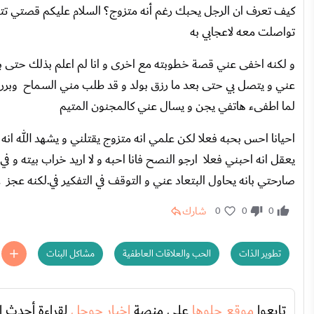
تواصلت معه لاعجابي به
و لكنه اخفى عني قصة خطوبته مع اخرى و انا لم اعلم بذلك حتى بع
عني و يتصل بي حتى بعد ما رزق بولد و قد طلب مني السماح وبرر ذل
لما اطفىء هاتفي يجن و يسال عني كالمجنون المتيم
احيانا احس بحبه فعلا لكن علمي انه متزوج يقتلني و يشهد الله انه 
يعقل انه احبني فعلا ارجو النصح فانا احبه و لا اريد خراب بيته و 
صارحتي بانه يحاول البتعاد عني و التوقف في التفكير في.لكنه عجز
شارك
0
0
0
تطوير الذات
الحب والعلاقات العاطفية
مشاكل البنات
تابعوا
موقع حلوها
على منصة
اخبار جوجل
لقراءة أحدث ا