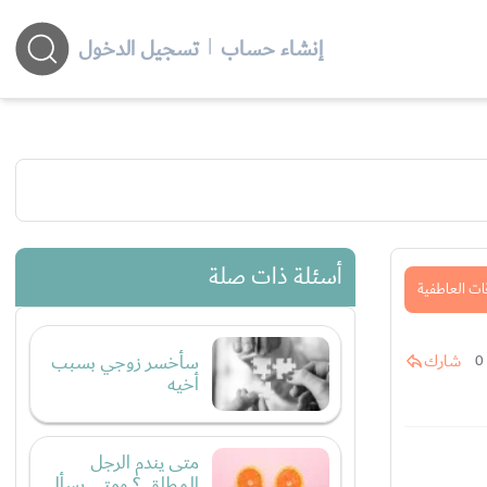
إنشاء حساب
|
تسجيل الدخول
أسئلة ذات صلة
ات العاطفية
سأخسر زوجي بسبب
شارك
0
أخيه
متى يندم الرجل
المطلق ؟ ومتى يسأل