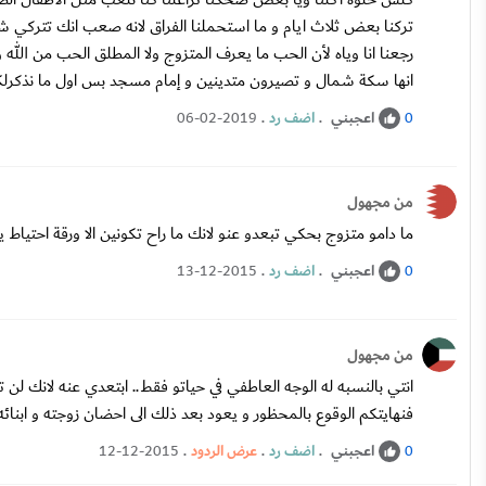
تركنا بعض ثلاث ايام و ما استحملنا الفراق لانه صعب انك تتركي شخ
رجعنا انا وياه لأن الحب ما يعرف المتزوج ولا المطلق الحب من ال
انها سكة شمال و تصيرون متدينين و إمام مسجد بس اول ما نذكرلك
اعجبني
.
اضف رد
.
06-02-2019
0
من مجهول
ما دامو متزوج بحكي تبعدو عنو لانك ما راح تكونين الا ورقة احتياط
اعجبني
.
اضف رد
.
13-12-2015
0
من مجهول
انتي بالنسبه له الوجه العاطفي في حياتو فقط.. ابتعدي عنه لانك
فنهايتكم الوقوع بالمحظور و يعود بعد ذلك الى احضان زوجته و اب
اعجبني
.
اضف رد
.
عرض الردود
.
12-12-2015
0