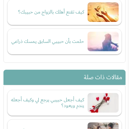
كيف تقنع أهلك بالزواج من حبيبك؟
حلمت بأن حبيبي السابق يمسك ذراعي
مقالات ذات صلة
كيف أجعل حبيبي يرجع لي وكيف أجعله
يندم ويعود؟