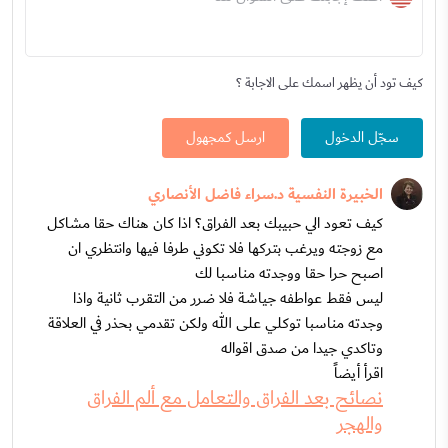
كيف تود أن يظهر اسمك على الاجابة ؟
سجّل الدخول
ارسل كمجهول
الخبيرة النفسية د.سراء فاضل الأنصاري
كيف تعود الي حبيبك بعد الفراق؟ اذا كان هناك حقا مشاكل
مع زوجته ويرغب بتركها فلا تكوني طرفا فيها وانتظري ان
اصبح حرا حقا ووجدته مناسبا لك
ليس فقط عواطفه جياشة فلا ضرر من التقرب ثانية واذا
وجدته مناسبا توكلي على الله ولكن تقدمي بحذر في العلاقة
وتاكدي جيدا من صدق اقواله
اقرأ أيضاً
نصائح بعد الفراق والتعامل مع ألم الفراق
والهجر