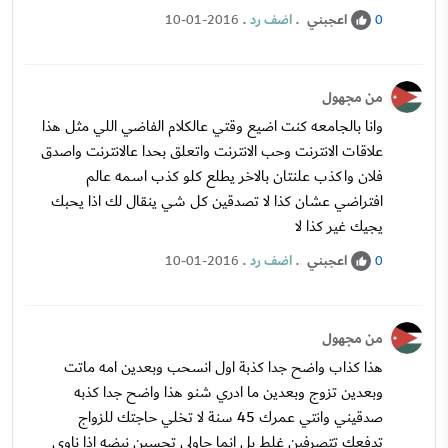
اعجبني
.
اضف رد
.
10-01-2016
0
من مجهول
وانا بالجامعه كنت اضيع وقتي عالكلام الفاضي اللي مثل هذا
علاقات الانترنت وحب الانترنت واتعلق بحدا عالانترنت واصدق
فلان واكذب علنتان بالاخر يطلع كلو كذب اسمه عالم
افتراضي عشان كذا لا تصدقين كل شي ينقال لك اذا يحبك
يجيك غير كذا لا
اعجبني
.
اضف رد
.
10-01-2016
0
من مجهول
هذا كذاب واضح جدا كذبة اول انسحب وبعدين امه ماتت
وبعدين تزوج وبعدين ما ادري شنو هذا واضح جدا كذبه
صدقيني وانتي عمرك 45 سنة لا تخلي حاجتك للزواج
تدفعك تتصرفين غلط بل انما حاولي تجسين نبضه اذا ناوي