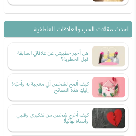
احدث مقالات الحب والعلاقات العاطفية
هل أخبر خطيبتي عن علاقاتي السابقة
قبل الخطوبة؟
كيف ألمح لشخص أني معجبة به وأحبّه!
إليكِ هذه النصائح
كيف أخرج شخص من تفكيري وقلبي
وأنساه نهائياً!