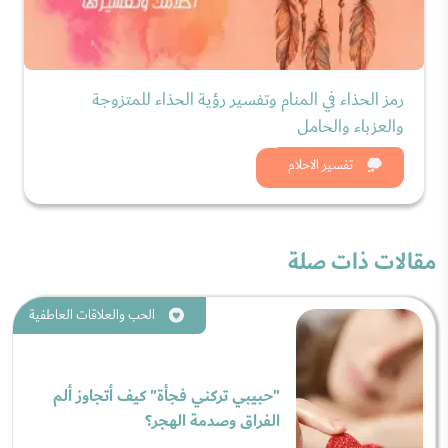
رمز الحذاء في المنام وتفسير رؤية الحذاء للمتزوجة
والعزباء والحامل
شاهد الان
تفسير الاحلام
مقالات ذات صلة
الحب والعلاقات العاطفية
"حبيبي تركني فجأة" كيف أتجاوز ألم
الفراق وصدمة الهجر؟