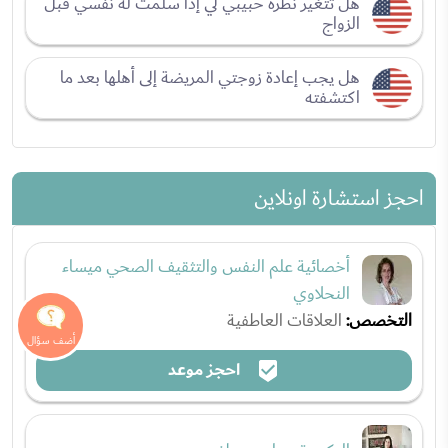
هل تتغير نظرة حبيبي لي إذا سلمت له نفسي قبل
الزواج
هل يجب إعادة زوجتي المريضة إلى أهلها بعد ما
اكتشفته
احجز استشارة اونلاين
أخصائية علم النفس والتثقيف الصحي ميساء
النحلاوي
التخصص:
العلاقات العاطفية
احجز موعد