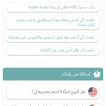
رأيت رسول الله مكفن في بيتنا وابنته فاطمة
حلمت أني أرتدي عبايه سوداء ويطاردني شباب يرتدون
ثياب بيضاء
حلمت أني أحضر عقد قران لشخص والعروس غير معروفة
حلمت أن طائر أخي هرب من النافذة
اسئلة من بلدك
هل أتزوج امرأة لا أشعر بتقديرها لي؟