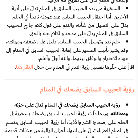
وبكائه في الحلم تدلّ على تفريج همّ الرائية.
السخرية من ندم الحبيب السابق في المنام تدلّ على أذية
الآخرين، أما احتقار الحبيب السابق عند عودته نادماً في الحلم
يدلّ على التقليل من شأنه، والندم على قول كلام جارح للحبيب
السابق في المنام يدلّ على مدحه والكلام عنه بالحق.
حلم ندم وتوسل الحبيب السابق دليل على ضعفه ومهانته،
وقد يشير تأنيب الضمير على إهانة الحبيب السابق في المنام إلى
عودة الاحترام والوفاق بينهما، والله أجلّ وأعلم.
اقرأ على حلّوها تفسير رؤية الندم في المنام من خلال
النقر هنا
.
رؤية الحبيب السابق يضحك في المنام
رؤية الحبيب السابق يضحك في المنام تدلّ على حزنه
ومعاناته
، وربما دلّت رؤية الحبيب السابق يضحك بسخرية في
الحلم على إضماره الشر والأذية، أما رؤية الحبيب السابق يبتسم
في المنام للعزباء تدلّ على انتهاء أحزان الرائية من علاقات قديمة.