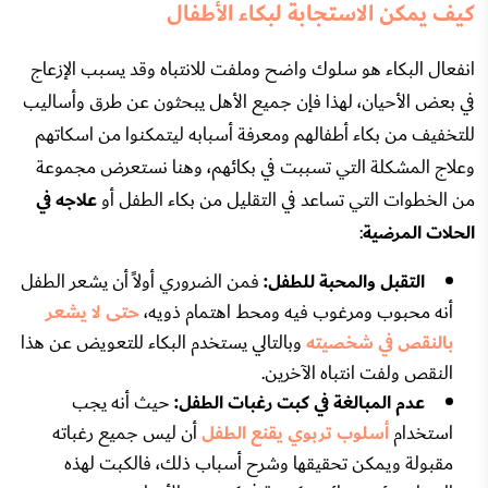
كيف يمكن الاستجابة لبكاء الأطفال
انفعال البكاء هو سلوك واضح وملفت للانتباه وقد يسبب الإزعاج
في بعض الأحيان، لهذا فإن جميع الأهل يبحثون عن طرق وأساليب
للتخفيف من بكاء أطفالهم ومعرفة أسبابه ليتمكنوا من اسكاتهم
وعلاج المشكلة التي تسببت في بكائهم، وهنا نستعرض مجموعة
من الخطوات التي تساعد في التقليل من بكاء الطفل أو
علاجه في
الحلات المرضية
:
التقبل والمحبة للطفل:
فمن الضروري أولاً أن يشعر الطفل
أنه محبوب ومرغوب فيه ومحط اهتمام ذويه،
حتى لا يشعر
بالنقص في شخصيته
وبالتالي يستخدم البكاء للتعويض عن هذا
النقص ولفت انتباه الآخرين.
عدم المبالغة في كبت رغبات الطفل:
حيث أنه يجب
استخدام
أسلوب تربوي يقنع الطفل
أن ليس جميع رغباته
مقبولة ويمكن تحقيقها وشرح أسباب ذلك، فالكبت لهذه