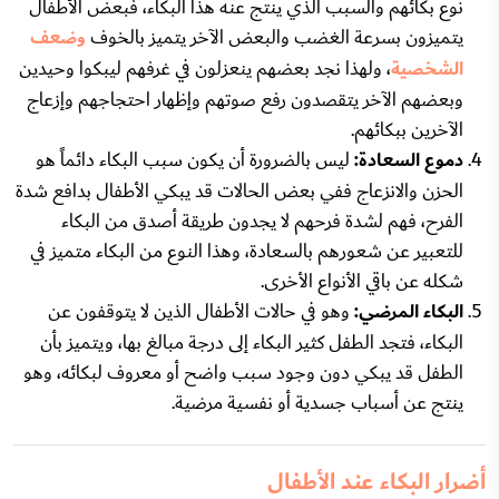
نوع بكائهم والسبب الذي ينتج عنه هذا البكاء، فبعض الأطفال
يتميزون بسرعة الغضب والبعض الآخر يتميز بالخوف
وضعف
الشخصية
، ولهذا نجد بعضهم ينعزلون في غرفهم ليبكوا وحيدين
وبعضهم الآخر يتقصدون رفع صوتهم وإظهار احتجاجهم وإزعاج
الآخرين ببكائهم.
دموع السعادة:
ليس بالضرورة أن يكون سبب البكاء دائماً هو
الحزن والانزعاج ففي بعض الحالات قد يبكي الأطفال بدافع شدة
الفرح، فهم لشدة فرحهم لا يجدون طريقة أصدق من البكاء
للتعبير عن شعورهم بالسعادة، وهذا النوع من البكاء متميز في
شكله عن باقي الأنواع الأخرى.
البكاء المرضي:
وهو في حالات الأطفال الذين لا يتوقفون عن
البكاء، فتجد الطفل كثير البكاء إلى درجة مبالغ بها، ويتميز بأن
الطفل قد يبكي دون وجود سبب واضح أو معروف لبكائه، وهو
ينتج عن أسباب جسدية أو نفسية مرضية.
أضرار البكاء عند الأطفال