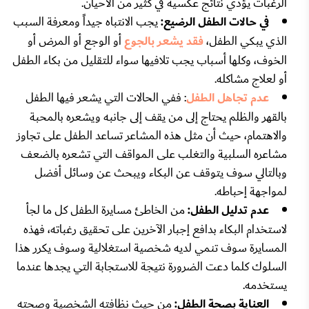
الرغبات يؤدي نتائج عكسية في كثير من الأحيان.
في حالات الطفل الرضيع:
يجب الانتباه جيداً ومعرفة السبب
الذي يبكي الطفل،
فقد يشعر بالجوع
أو الوجع أو المرض أو
الخوف، وكلها أسباب يجب تلافيها سواء للتقليل من بكاء الطفل
أو لعلاج مشاكله.
عدم تجاهل الطفل
: ففي الحالات التي يشعر فيها الطفل
بالقهر والظلم يحتاج إلى من يقف إلى جانبه ويشعره بالمحبة
والاهتمام، حيث أن مثل هذه المشاعر تساعد الطفل على تجاوز
مشاعره السلبية والتغلب على المواقف التي تشعره بالضعف
وبالتالي سوف يتوقف عن البكاء ويبحث عن وسائل أفضل
لمواجهة إحباطه.
عدم تدليل الطفل:
من الخاطئ مسايرة الطفل كل ما لجأ
لاستخدام البكاء بدافع إجبار الآخرين على تحقيق رغباته، فهذه
المسايرة سوف تنمي لديه شخصية استغلالية وسوف يكرر هذا
السلوك كلما دعت الضرورة نتيجة للاستجابة التي يجدها عندما
يستخدمه.
العناية بصحة الطفل:
من حيث نظافته الشخصية وصحته