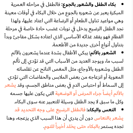
بكاء الطفل والشعور بالجوع:
فالطفل في مراحله العمرية
المبكرة يعبر عن شعوره بالجوع من خلال البكاء في أوقات معينة
وهي مواعيد تناول الطعام أو الرضاعة التي اعتاد عليها، ولهذا
نجد الطفل الرضيع يدخل في نوبات غضب حادة خاصة في مرحلة
الفطام فهو يفقد غذائه الأساسي الذي اعتاده بشكل مفاجئ وبدأ
بتناول أنواع أخرى جديدة من الأطعمة.
الشعور بالألم:
يبكي الأطفال بشدة عندما يشعرون بالألم
لسبب ما، ويوجد العديد من الأسباب التي قد تؤدي إلى تألم
الطفل وشعوره بالأوجاع، مثل المغص الناتج عن تقلصاته
المعوية أو انزعاجه من بعض الملابس والحفاضات التي تؤدي
إلى السماط أو احتباس الدم في بعض مناطق الجسم، وقد
يشعر
بالألم أيضاً جراء المرض أو الوضعية
التي يكون عليها جسمه
وكل ما سبق لا يجد الطفل وسيلة للتعبير عنه سوى البكاء.
النعس والبكاء:
فالطفل الرضيع على وجه التحديد قد
يشعر بالنعاس
دون أن يدري أن هذا السبب الذي يزعجه، وهنا
تجده يستمر
بالبكاء حتى يخلد أخيراً للنوم
.