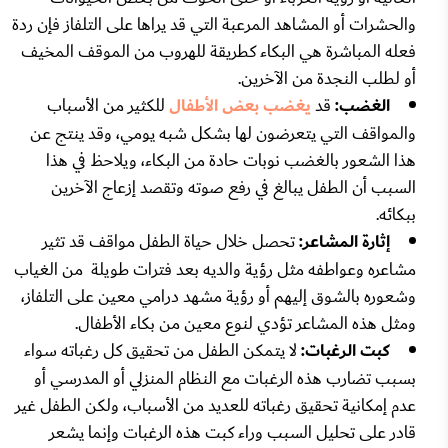
والحشرات أو المشاهد المرعبة التي قد يراها على التلفاز فإن ردة
فعله المباشرة هي البكاء كطريقة للهروب من الموقف المخيف
أو لطلب النجدة من الآخرين.
الغضب:
قد
يغضب بعض الأطفال
للكثير من الأسباب
والمواقف التي يتعرضون لها بشكل شبه يومي، وقد ينتج عن
هذا الشعور بالغضب نوبات حادة من البكاء، ويلاحظ في هذا
السبب أن الطفل يبالغ في رفع صوته وتقصد إزعاج الآخرين
ببكائه.
إثارة المشاعر:
تحصل خلال حياة الطفل مواقف قد تثير
مشاعره وعواطفه مثل رؤية والديه بعد فترات طويلة من الغياب
وشعوره بالشوق إليهم أو رؤية مشهد درامي معين على التلفاز،
ومثل هذه المشاعر تؤدي لنوع معين من بكاء الأطفال.
كبت الرغبات:
لا يتمكن الطفل من تحقيق كل رغباته سواء
بسبب تضارب هذه الرغبات مع النظام المنزلي أو المدرسي أو
عدم إمكانية تحقيق رغباته للعديد من الأسباب، ولكن الطفل غير
قادر على تحليل السبب وراء كبت هذه الرغبات وإنما يشعر