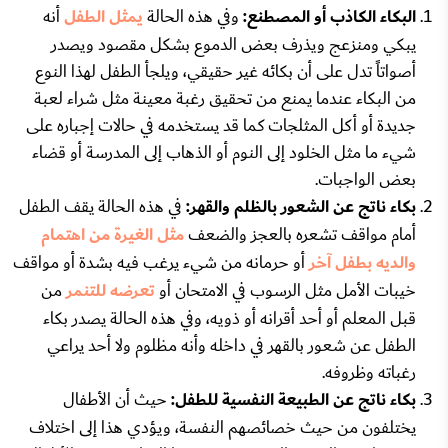
البكاء الكاذب أو المصطنع:
وفي هذه الحالة
يمثل الطفل
أنه
يبكي ومنزعج ويذرف بعض الدموع بشكل مقصود ويصدر
أصواتاً تدل على أن بكائه غير حقيقي، ويلجأ الطفل لهذا النوع
من البكاء عندما يمنع من تحقيق رغبة معينة مثل شراء لعبة
جديدة أو أكل المثلجات كما قد يستخدمه في حالات إجباره على
شيء ما مثل الخلود إلى النوم أو الذهاب إلى المدرسة أو قضاء
بعض الواجبات.
بكاء ناتج عن الشعور بالظلم والقهر:
في هذه الحالة يقف الطفل
أمام مواقف تشعره بالعجز والضعف
مثل الغيرة من اهتمام
والديه بطفل آخر
أو حرمانه من شيء يرغب فيه بشدة أو مواقف
خيبات الأمل مثل الرسوب في الامتحان أو
تعرضه للتنمر
من
قبل المعلم أو أحد أقرانه أو ذويه، وفي هذه الحالة يصدر بكاء
الطفل عن شعور بالقهر في داخله وأنه مظلوم ولا أحد يراعي
رغباته وظروفه.
بكاء ناتج عن الطبيعة النفسية للطفل:
حيث أن الأطفال
يختلفون من حيث خصائصهم النفسة، ويؤدي هذا إلى اختلاف