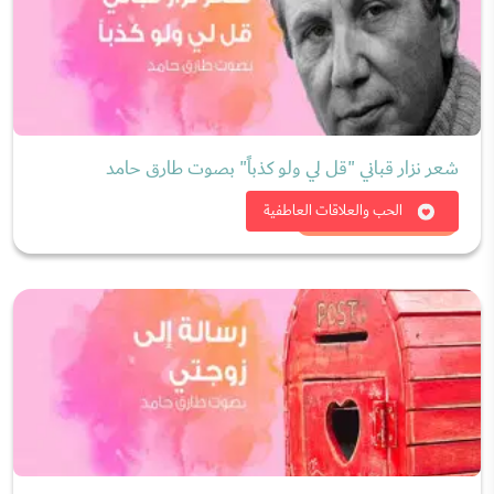
شعر نزار قباني "قل لي ولو كذباً" بصوت طارق حامد
شاهد الان
الحب والعلاقات العاطفية