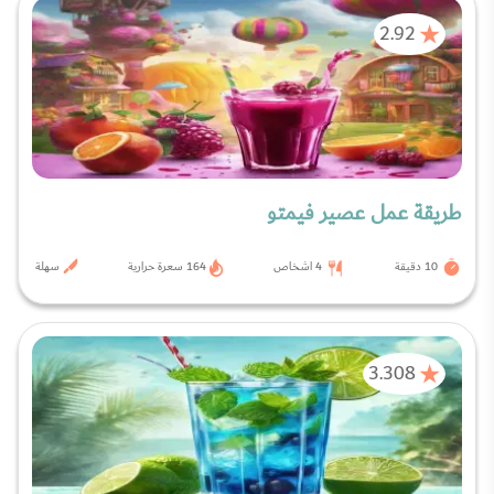
2.92
طريقة عمل عصير فيمتو
10 دقيقة
4 اشخاص
164 سعرة حرارية
سهلة
3.308