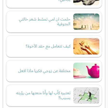
حلمت ان امي تمشط شعر خالتي
المتوفية
كيف تتعامل مع حقد الأخوة؟
مختلفة عن زوجي فكريا ماذا افعل
تعتبره كأب لها وأنا منعتها من رؤيته
بسبب!!