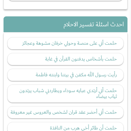
احدث اسئلة تفسير الاحلام
حلمت أني على منصة وحولي خرفان مشوهة وعجائز
حلمت بأشخاص يدفنون القرآن في غابة
رأيت رسول الله مكفن في بيتنا وابنته فاطمة
حلمت أني أرتدي عبايه سوداء ويطاردني شباب يرتدون
ثياب بيضاء
حلمت أني أحضر عقد قران لشخص والعروس غير معروفة
حلمت أن طائر أخي هرب من النافذة