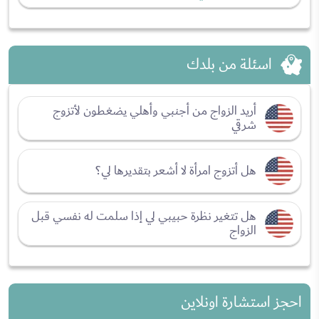
اسئلة من بلدك
أريد الزواج من أجنبي وأهلي يضغطون لأتزوج
شرقي
هل أتزوج امرأة لا أشعر بتقديرها لي؟
هل تتغير نظرة حبيبي لي إذا سلمت له نفسي قبل
الزواج
احجز استشارة اونلاين