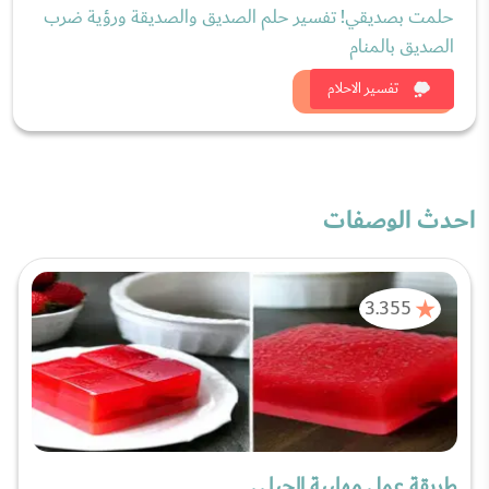
حلمت بصديقي! تفسير حلم الصديق والصديقة ورؤية ضرب
الصديق بالمنام
شاهد الان
تفسير الاحلام
احدث الوصفات
3.355
طريقة عمل مهلبية الجيلي