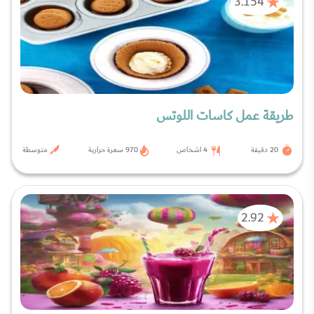
3.154
طريقة عمل كاسات اللوتس
20 دقيقة
4 اشخاص
970 سعرة حرارية
متوسطة
2.92