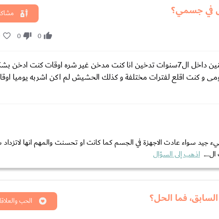
ش في جسمي؟
مشاكل
0
0
0
انا اشرب سجاير من 7 سنوات و مدة شربى للحشيش 4 سنوات متضمنين داخل ال7سنوات تدخين انا كنت مدخن غير شره اوقات كن
ومى و كنت اقلع لفترات مختلفة و كذلك الحشيش لم اكن اشربه يوميا اوق
ء جيد سواء عادت الاجهزة في الجسم كما كانت او تحسنت والمهم انها لاتزداد سو
ال...
اذهب إلى السؤال
لسابق، فما الحل؟
الحب والعلاقا