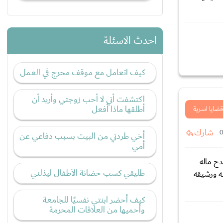
احدث الاسئلة
كيف اتعامل مع موقف محرج في العمل
اكتشفت أني لا أحب زوجتي وأريد أن
أطلقها ماذا أفعل
قضايا اسرية
شارك
أخي طردني من البيت بسبب دفاعي عن
أمي
ح ماله
طليقي كسب حضانة الأطفال ليذلني
 واظل حتى اكون رقم 1 فى هذا الشئ جميله ورشيقه
كيف أحضر ابنتي نفسيًا للجامعة
وأحميها من العلاقات المحرمة