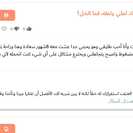
اهلي واهله، فما الحل؟
0
0
0
السلام عليكم ورحمة الله وبركاته أنا مطلقة عمري 25من شهرين تطلقت وأنا أحب طليقي وهو يحبني جدا 
 مضغوط واصبح يتجاهلني ويخترع مشاكل على أي شيء كنت اتحمله لأني ب
ف، استفزازك له خطأ لكنه لا يبرر ضربه لك. الأفضل أن تفكرا جيدا وتأخذا وقت
ب إلى السؤال