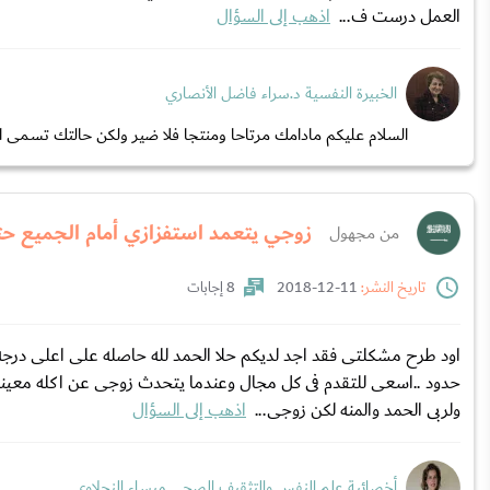
العمل درست ف...
اذهب إلى السؤال
الخبيرة النفسية د.سراء فاضل الأنصاري
السلام عليكم مادامك مرتاحا ومنتجا فلا ضير ولكن حالتك تسمى ا
زوجي يتعمد استفزازي أمام الجميع حتى
من مجهول
تاريخ النشر:
11-12-2018
8 إجابات
اود طرح مشكلتى فقد اجد لديكم حلا الحمد لله حاصله على اعلى درجه 
ولربى الحمد والمنه لكن زوجى...
اذهب إلى السؤال
أخصائية علم النفس والتثقيف الصحي ميساء النحلاوي