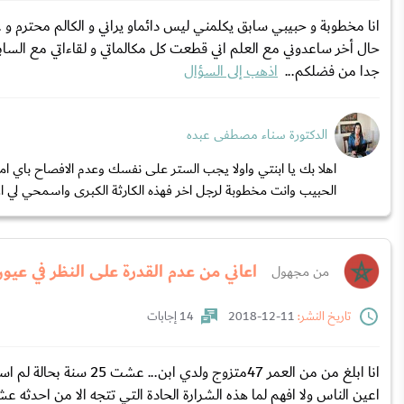
انا مخطوبة و حبيبي سابق يكلمني ليس دائماو يراني و الكالم محترم و
حال أخر ساعدوني مع العلم اني قطعت كل مكالماتي و لقاءاتي مع السابق
جدا من فضلكم...
اذهب إلى السؤال
الدكتورة سناء مصطفى عبده
اهلا بك يا ابنتي واولا يجب الستر على نفسك وعدم الافصاح باي ا
الحبيب وانت مخطوبة لرجل اخر فهذه الكارثة الكبرى واسمحي لي ان
اعاني من عدم القدرة على النظر في عيو
من مجهول
تاريخ النشر:
11-12-2018
14 إجابات
انا ابلغ من من العمر 47مت
اعين الناس ولا افهم لما هذه الشرارة الحادة التي تتجه الا من احد