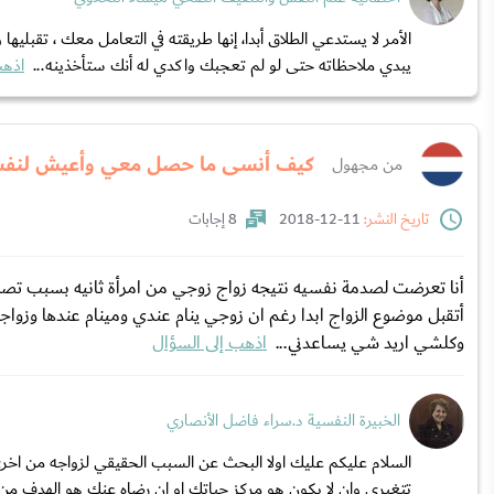
الأمر لا يستدعي الطلاق أبدا، إنها طريقته في التعامل معك ، تقبل
يبدي ملاحظاته حتى لو لم تعجبك واكدي له أنك ستأخذينه...
اذهب
كيف أنسى ما حصل معي وأعيش لنف
من مجهول
تاريخ النشر:
11-12-2018
8 إجابات
أنا تعرضت لصدمة نفسيه نتيجه زواج زوجي من امرأة ثانيه بسبب تصرفا
أتقبل موضوع الزواج ابدا رغم ان زوجي ينام عندي ومينام عندها وزواجه
وكلشي اريد شي يساعدني...
اذهب إلى السؤال
الخبيرة النفسية د.سراء فاضل الأنصاري
السلام عليكم عليك اولا البحث عن السبب الحقيقي لزواجه من اخر
تتغيري وان لا يكون هو مركز حياتك او ان رضاه عنك هو الهدف من