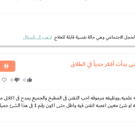
لخجل الاجتماعي وهي حالة نفسية قابلة للعلاج
اذهب إلى السؤال
 بدأت أفكر جدياً في الطلاق
0
0
0
علميه..ووظيفه مرموقه احب التفنن فى المطبخ والجميع يمدح فى اكلاتى مد
حدود ..اسعى للتقدم فى كل مجال وعندما يتحدث زوجى عن اكله معينه او شئ معين اعجبه اتفنن فيه