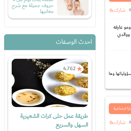
حروف جميلة مع شرح
شارك
معانيها
ومو عارفه
ووالدي
احدث الوصفات
4.762
ؤولياتها وها
يا اجتماعية
طريقة عمل حلى كرات الشعيرية
شارك
السهل والسريع