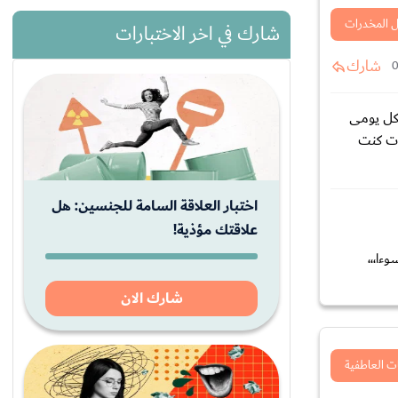
 المخدرات
شارك في اخر الاختبارات
شارك
ت ادخن بشكل يومى
ات كنت
اختبار العلاقة السامة للجنسين: هل
علاقتك مؤذية!
ءا،،،
شارك الان
ت العاطفية