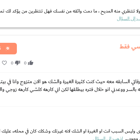
يها ولا تنتظري منه المديح ، ما دمت واثقه من نفسك فهل تنتظرين من يؤكد لك تمي
 إلى السؤال
سي فقط
ق
0
0
0
تي السابقه معه حيث كنت كثيرة الغيرة والشك هو الان متزوج وانا في بيت
 بالسر ووعدني انو خلال فتره بيطلقها لكن اني كارهه كلشي كارهه زوجي وا
ى وليس السبب انت او الغيرة او الشك لانه غيرتك وشكك كان في محله،، عليك ا
 وجود...
اذهب إلى السؤال