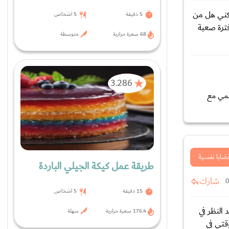
ركني هل من
5 دقيقة
5 اشخاص
فترة صعبة
68 سعرة حرارية
متوسطة
3.286
لمي مع
ضايا نفسية
طريقة عمل كيكة الجيلي الباردة
شارك
15 دقيقة
5 اشخاص
 اقصد النظر في
176.4 سعرة حرارية
سهلة
قتي في