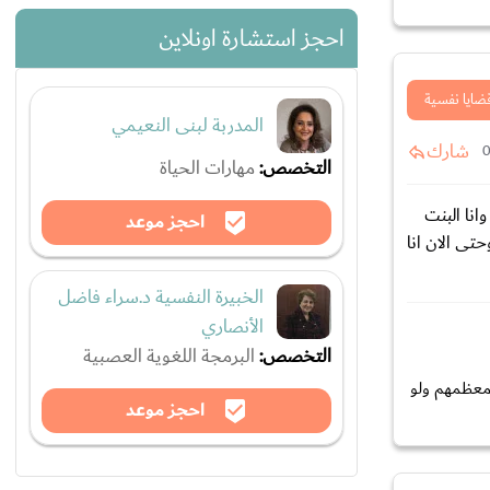
احجز استشارة اونلاين
ضايا نفسية
المدربة لبنى النعيمي
شارك
التخصص:
مهارات الحياة
ا وانا البنت
احجز موعد
تى الان انا
الخبيرة النفسية د.سراء فاضل
الأنصاري
التخصص:
البرمجة اللغوية العصبية
 معظمهم ولو
احجز موعد