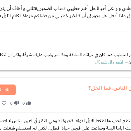
 عادي و و لكن أحيانا هل أخبر خطيبي ؟عذاب الضمير يقتلني و أخاف أن يت
 ماذا أفعل هل يجوز لي أن لا اخبر خطيبي من فضلكم مرعاة الكلام انا في 
مر للخطيب عما كان في حياتك السابقة وهذا امر واجب عليك شرعًا. ولكن ان تتك
...
اذهب إلى السؤال
ن الناس، فما الحل؟
ق
0
0
0
زوج ولدي ابن... عشت 25 سنة بحالة لم استطع تحديدها اطلاقا الا في الاونة الاخيرة الا وهي النظر في اعين الناس لا
ثه عشت اياما اليمة وضاعت علي فرص حياة افظل... لكني لم استسلم شغلت و