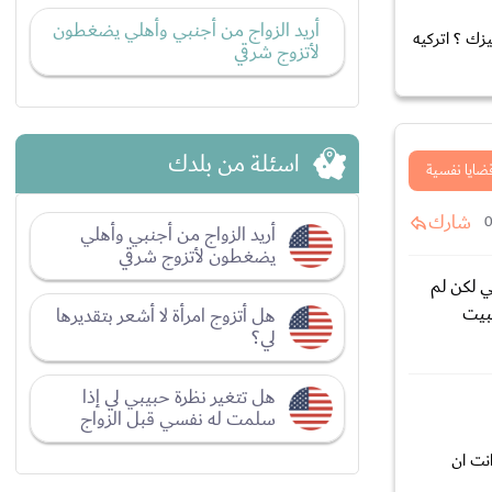
أريد الزواج من أجنبي وأهلي يضغطون
زك ؟ اتركيه
لأتزوج شرقي
اسئلة من بلدك
ضايا نفسية
شارك
أريد الزواج من أجنبي وأهلي
يضغطون لأتزوج شرقي
ي لكن لم
لبيت
هل أتزوج امرأة لا أشعر بتقديرها
لي؟
هل تتغير نظرة حبيبي لي إذا
سلمت له نفسي قبل الزواج
نت ان