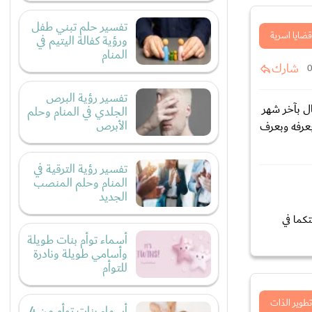
تفسير حلم تبني طفل
قضايا اسرية
ورؤية كفالة اليتيم في
المنام
شارك
تفسير رؤية البرص
عشت معه 8شهور سعادة وهنا وراحة بال بآخر شهر
الجلدي في المنام وحلم
الأبرص
عرفه وبعرف
تفسير رؤية الترقية في
المنام وحلم المنصب
الجديد
كما في
أسماء توأم بنات طويلة
وأسامي طويلة ونادرة
للتوأم
تطوير الذات
أسماء بنات توأم من 4