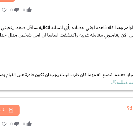
0
0
0
مر وهذا كله قاعده اجني حصاده بأني انسانه اتكاليه ،،،، اقل ضغط يتعبني 
 الان يعاملوني معامله غريبه واكتشفت اساسا ان امي شخص مدلل جدا 
ايا فعندما ننصح انه مهما كان ظرف البنت يجب ان تكون قادرة على القيام بمس
 إلى السؤال
ا؟
قضا
0
0
0