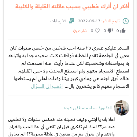
أفكر ان أترك خطيبي بسبب عائلته القليلة والكئيبة
تاريخ النشر:
17-06-2022
31 إجابات
0
0
0
شارك
السلام عليكم عمري ٢٥ سنه احب شخص من خمس سنوات كان
معي في الجامعة تقدم للخطبه فوافقت كنت سعيده جدا به واتباهه
به بمواصفاته وشخصيته لكن عندما رأيت اهله انصدمت لم
استطع الانسجام معهم ولم استطع التحدث ولا حتى اتقبلهم
هناك فرق اجتماعي ومادي كبير بيننا وكذلك اهلي لم يستطعوا
الانسجام معهم كانو يشعرون بال...
اذهب إلى السؤال
الدكتورة سناء مصطفى عبده
اهلا بك يا ابنتي وكيف تحبينه منذ خمكس سنوات ولا تعلمين
عنه امر؟؟ لماذا لم تفكري قبل ان تقعي في هذا الحب والغرام
والانتقام ان تعرفي مع من تقعين في علاقة محرمة؟؟ الم تحاولي