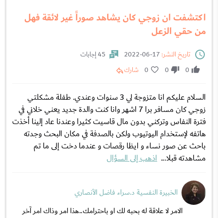
اكتشفت ان زوجي كان يشاهد صوراً غير لائقة فهل
من حقي الزعل
تاريخ النشر:
17-06-2022
45 إجابات
0
0
0
شارك
السلام عليكم انا متزوجة لي 3 سنوات وعندي. طفلة مشكلتي
زوجي كان مسافر برا 7 اشهر وانا كنت والدة جديد يعني خلاني في
فترة النفاس وتركني بدون مال قاسيت كثيرا وعندنا عاد إلينا أخذت
هاتفه لإستخدام اليوتيوب ولكن بالصدفة في مكان البحث وجدته
باحث عن صور نساء و ايظا رقصات و عندما دخت إلى ما تم
مشاهدته قبلا...
اذهب إلى السؤال
الخبيرة النفسية د.سراء فاضل الأنصاري
الامر لا علاقة له بحبه لك او باحترامك..هذا امر وذاك امر آخر