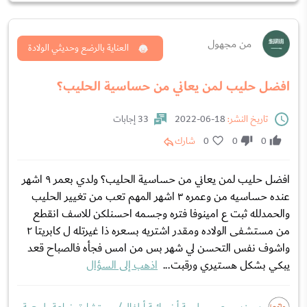
من مجهول
العناية بالرضع وحديثي الولادة
افضل حليب لمن يعاني من حساسية الحليب؟
تاريخ النشر:
18-06-2022
33 إجابات
0
0
0
شارك
افضل حليب لمن يعاني من حساسية الحليب؟ ولدي بعمر ٩ اشهر
عنده حساسيه من وعمره ٣ اشهر المهم تعب من تغيير الحليب
والحمدلله ثبت ع امينوفا فتره وجسمه احسنلكن للاسف انقطع
من مستشفى الولاده ومقدر اشتريه بسعره ذا غيرتله ل كابريتا ٢
واشوف نفس التحسن لي شهر بس من امس فجأه فالصباح قعد
يبكي بشكل هستيري ورقبت...
اذهب إلى السؤال