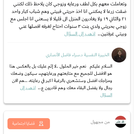
وتعاملت معهم بكل لطف ورعايه وزوجي كان يلاحظ ذلك لكنني
ضقت زرعا لا يمكنني انا اخذ حريتي فبيتي وهم شباب كبار واحد
٢١ والثاني ١٩ ولا يغادرون المنزل الى قليلا لا يسعني انا اجلس مع
زوجي بحريتي ولدي بنت ٣ سنوات احتاج لغرفه افصلها عني
وبيتي غرفتين...
اذهب إلى السؤال
الخبيرة النفسية د.سراء فاضل الأنصاري
السلام عليكم نعم خير الحلول ..لا إثم عليك بل بالعكس هذا
هو الافضل للجميع مع متابعتهم ورعايتهم،،، سيكون وضعك
ومزاجك افضل وستشعري بالرغبة اكبر في رعايته، …هم الان
رجال ولا يفضل البقاء معك وهم قادرون ع...
اذهب إلى
السؤال
من مجهول
قضايا اجتماعية