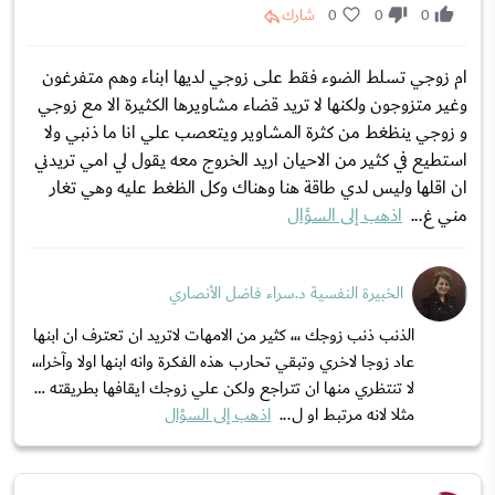
0
0
0
شارك
ام زوجي تسلط الضوء فقط على زوجي لديها ابناء وهم متفرغون
وغير متزوجون ولكنها لا تريد قضاء مشاويرها الكثيرة الا مع زوجي
و زوجي ينظغط من كثرة المشاوير ويتعصب علي انا ما ذنبي ولا
استطيع في كثير من الاحيان اريد الخروج معه يقول لي امي تريدني
ان اقلها وليس لدي طاقة هنا وهناك وكل الظغط عليه وهي تغار
مني غ...
اذهب إلى السؤال
الخبيرة النفسية د.سراء فاضل الأنصاري
الذنب ذنب زوجك ،،، كثير من الامهات لاتريد ان تعترف ان ابنها
عاد زوجا لاخري وتبقي تحارب هذه الفكرة وانه ابنها اولا وآخرا،،،
لا تنتظري منها ان تتراجع ولكن علي زوجك ايقافها بطريقته …
مثلا لانه مرتبط او ل...
اذهب إلى السؤال