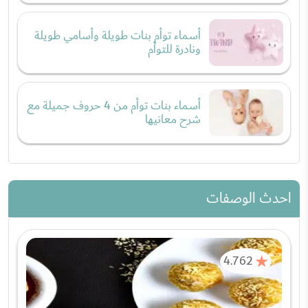
السؤال
من مجهول
قضايا اسرية
زوجي هددني بالقتل وشتمني بأبشع الشتائم إن لم
اعد الى البيت
تاريخ النشر:
16-06-2022
40 إجابات
0
0
0
شارك
هددني بالقتل وشتمني باقصى الشتائم أن لم ارجع للبيت متزوجه
مند سنه تقريبا ولم أكن مقتنعه به طول هاده الفتره وانا افكر
بالطلاق لاكنني لا أعرف من اين سابد فزوجي رجل بشوش وبيتوتي
ولاكنه يعاني من العصبيه الزاىده ومن الانانيه وحتى البخل في
اتجاه الغير ويقول لي بأنني عجوز رغم انني رفضته في بداية الزواج