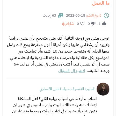
ما العمل
تاريخ النشر:
18-06-2022
63 إجابات
1
0
0
شارك
زوجي يبقى مع زوجته التانية أكثر مني متحجج بأن عندي دراسة
ولايريد أن يشغلني عليها ولكن أحيانا أكون متفرغة ومع ذلك يضل
معها للعلم أنه متزوجها جديد من 10 أشهر وأنا تعاملت مع
الموضوع بكل عقلانية واحترمت حقوقه الشرعية ولا ابتعاده عني
سبب لي أثر نفسي كبير أكتب ودمعتي في عيني أنا مواليد 94
وزجته التانية...
اذهب إلى السؤال
الخبيرة النفسية د.سراء فاضل الأنصاري
السلام ،، اولا ماهي اسباب زواجه الثاني؟ لعل المشكلة
ابتعادك عنه وانشغالك بالبيت والدراسة ،،وهو في شوق ان
تكون له امرأة وشريك في اغلب الوقت ووجدها متفرغة الان