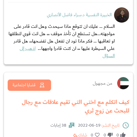
الخبيرة النفسية د.سراء فاضل الأنصاري
السلام … عليك ان تتوقع ماذا سيحدث وهل انت قادر على
مواجهته…هل تستطع ان تأخذ موقف ،،، هل انت قوي لتطلقها
او تعاقبها … فكر ماذا تود ان تفعل هل تفضحها،،، هل قادر
علي السيطرة عليها ،،، ان كنت قادرا واجهها...
اذهب إلى
السؤال
من مجهول
قضايا اجتماعية
كيف اتكلم مع اختي التي تقيم علاقات مع رجال
للبحث عن زوج ثري
تاريخ النشر:
19-06-2022
38 إجابات
0
0
0
شارك