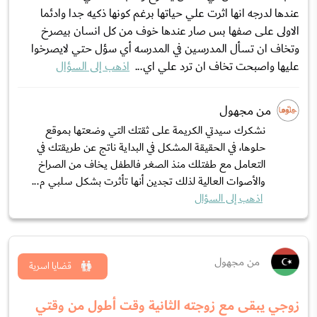
عندها لدرجه انها اثرت علي حياتها برغم كونها ذكيه جدا وادئما
الاولى على صفها بس صار عندها خوف من كل انسان بيصرخ
وتخاف ان تسأل المدرسين في المدرسه أي سؤل حتي لايصرخوا
عليها واصبحت تخاف ان ترد علي اي...
اذهب إلى السؤال
من مجهول
نشكرك سيدتي الكريمة على ثقتك التي وضعتها بموقع
حلوها، في الحقيقة المشكل في البداية ناتج عن طريقتك في
التعامل مع طفتلك منذ الصغر فالطفل يخاف من الصراخ
والأصوات العالية لذلك تجدين أنها تأثرت بشكل سلبي م...
اذهب إلى السؤال
من مجهول
قضايا اسرية
زوجي يبقى مع زوجته الثانية وقت أطول من وقتي