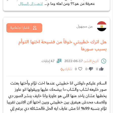
معرفة من هو.؟؟ ومن اهله وما م...
اذهب إلى السؤال
من مجهول
قضايا اجتماعية
هل اترك خطيبتي خوفاً من فضيحة اختها التوأم
بسبب صورها
تاريخ النشر:
17-06-2022
47 إجابات
0
0
0
شارك
السلام عليكم دلوقتي انا خطيبتي عندها اخت تؤام وأختها بعتت
صور خليعه لشاب والشاب دا بيضحك عليها وبيقولها انو عاوز
يخطبها عشان ياخد منها اللي هو عاوزة وانا خايف ينشر الصور دي
وللاسف محدش هيفرق بين خطيبتي وبين اختها لان الاتنين تقريبا
تؤام بنسبه 99% انا مش عارف ايه الحل فالمشكله دي برغم إني