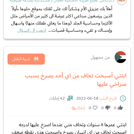
د.سندس عجرم طبيبة أخصائية أطفال/ مستشارة رضاعة طبيعية
أهلاً بك عزيزتي الأم وشكراً لك على ثقتك بموقع حلوها ،،أولاً
الذين يرضعون صناعي اكثر عرضة الى كثير من الأمراض مثل
الأكزما وحساسية الجلد (وهذا ما يعاني طفلك منها) واسهال
وإمساك و تقيء وحساسية قصبات...
اذهب إلى السؤال
من مجهول
تربية الطفل
ابنتي أصبحت تخاف من اي أحد يصرخ بسبب
صراخي عليها
تاريخ النشر:
18-06-2022
42 إجابات
0
0
0
شارك
ابنتي عمرها ٨ سنوات وتخاف مني عندما اصرخ عليها لدرجه
اصبحت تخاف من اي انسان يصرخ واصبحت هذي نقطه ضعف