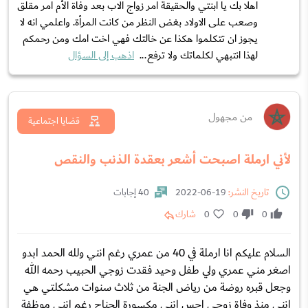
اهلا بك يا ابنتي والحقيقة امر زواج الاب بعد وفاة الأم امر مقلق
وصعب على الاولاد بغض النظر من كانت المرأة. واعلمي انه لا
يجوز ان تتكلموا هكذا عن خالتك فهي اخت امك ومن رحمكم
لهذا انتبهي لكلماتك ولا ترفع...
اذهب إلى السؤال
من مجهول
قضايا اجتماعية
لأني ارملة اصبحت أشعر بعقدة الذنب والنقص
تاريخ النشر:
19-06-2022
40 إجابات
0
0
0
شارك
السلام عليكم انا ارملة في 40 من عمري رغم انني ولله الحمد ابدو
اصغر مني عمري ولي طفل وحيد فقدت زوجي الحبيب رحمه الله
وجعل قبره روضة من رياض الجنة من ثلاث سنوات مشكلتي هي
انني منذ وفاة زوجي احس انني مكسورة الجناح رغم انني موظفة