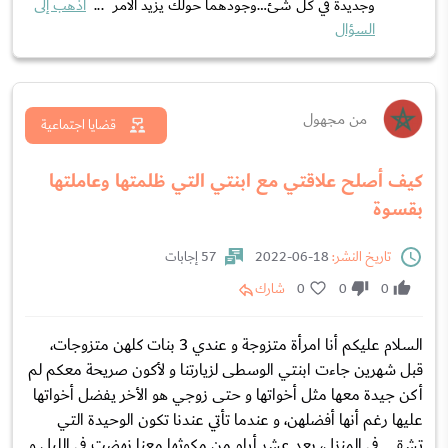
وجديدة في كل شئ…وجودهما حولك يزيد الامر ...
اذهب إلى
السؤال
من مجهول
قضايا اجتماعية
كيف أصلح علاقتي مع ابنتي التي ظلمتها وعاملتها
بقسوة
تاريخ النشر:
18-06-2022
57 إجابات
0
0
0
شارك
السلام عليكم أنا امرأة متزوجة و عندي 3 بنات كلهن متزوجات،
قبل شهرين جاءت ابنتي الوسطى لزيارتنا و لأكون صريحة معكم لم
أكن جيدة معها مثل أخواتها و حتى زوجي هو الأخر يفضل أخواتها
عليها رغم أنها أفضلهن، و عندما تأتي عندنا تكون الوحيدة التي
تشقى في المنزل، بعد عشر أيام من مكوثها معنا نهضت في الليل و