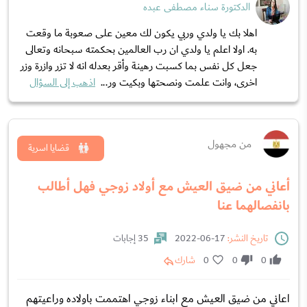
الدكتورة سناء مصطفى عبده
اهلا بك يا ولدي وربي يكون لك معين على صعوبة ما وقعت
به. اولا اعلم يا ولدي ان رب العالمين بحكمته سبحانه وتعالى
جعل كل نفس بما كسبت رهينة وأقر بعدله انه لا تزر وازرة وزر
اخرى، وانت علمت ونصحتها وبكيت ور...
اذهب إلى السؤال
من مجهول
قضايا اسرية
أعاني من ضيق العيش مع أولاد زوجي فهل أطالب
بانفصالهما عنا
تاريخ النشر:
17-06-2022
35 إجابات
0
0
0
شارك
اعاني من ضيق العيش مع ابناء زوجي اهتممت باولاده وراعيتهم