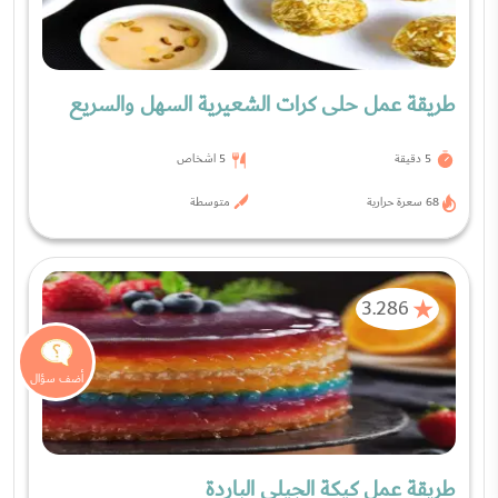
و...
اذهب إلى السؤال
أخصائية علم النفس والتثقيف الصحي ميساء النحلاوي
ماذا تنتظرين لتطلبي الطلاق فمستقبلك بعد الانجاب واضح
مع زوج متسلط وظالم وبهذه الاخلاق السيئة. انقذي نفسك
قبل فوات الاوان وقبل أن ترتبطي بولد منه فيحكم سيطرته
عليك ويمنعك عن رؤية أهلك . ما الذي أضافه ل...
اذهب إلى
السؤال
من مجهول
مفاتيح السعادة في العمل
أعاني لؤم تصرفات زميلات العمل ومن تنمرهن
تاريخ النشر:
16-06-2022
37 إجابات
0
1
0
شارك