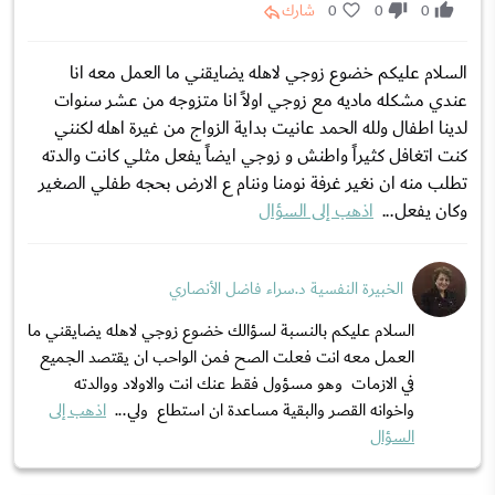
0
0
0
شارك
السلام عليكم خضوع زوجي لاهله يضايقني ما العمل معه انا
عندي مشكله ماديه مع زوجي اولاً انا متزوجه من عشر سنوات
لدينا اطفال ولله الحمد عانيت بداية الزواج من غيرة اهله لكنني
كنت اتغافل كثيراً واطنش و زوجي ايضاً يفعل مثلي كانت والدته
تطلب منه ان نغير غرفة نومنا وننام ع الارض بحجه طفلي الصغير
وكان يفعل...
اذهب إلى السؤال
الخبيرة النفسية د.سراء فاضل الأنصاري
السلام عليكم بالنسبة لسؤالك خضوع زوجي لاهله يضايقني ما
العمل معه انت فعلت الصح فمن الواحب ان يقتصد الجميع
في الازمات وهو مسؤول فقط عنك انت والاولاد ووالدته
واخوانه القصر والبقية مساعدة ان استطاع ولي...
اذهب إلى
السؤال