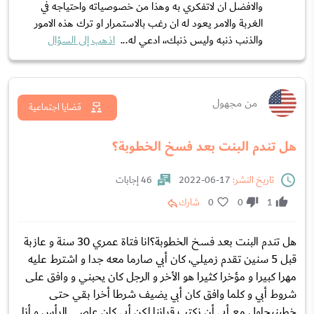
والافضل ان لاتفكري به وهذا من خصوصياته واحتياجه في
الغربة والامر يعود له ان رغب بالاستمرار او ترك هذه الامور
والذنب ذنبه وليس ذنبك،، ادعي له...
اذهب إلى السؤال
من مجهول
قضايا اجتماعية
هل تندم البنت بعد فسخ الخطوبة؟
تاريخ النشر:
17-06-2022
46 إجابات
1
0
0
شارك
هل تندم البنت بعد فسخ الخطوبة؟انا فتاة عمري 30 سنة و عازبة
قبل 5 سنين تقدم زميلي، كان أبي صارما معه جدا و اشترط عليه
مهرا كبيرا و مؤخرا كثيرا هو الأخر و الرجل كان يحبني و وافق على
شروط أبي و كلما وافق كان أبي يضيف شرطا أخرا بقي حتى
خطبنيحاول مع أبي أن نكتب قراننا لكن أبي كان عاصي الرأس و أنا