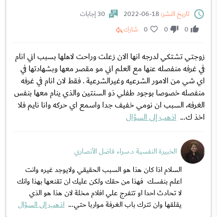
تاريخ النشر:
18-06-2022
30 إجابات
0
0
0
شارك
زوجتي تشتكي لدرجه انها الان زعلت وراحت لاهلها بسبب اني انام
في غرفه منفصله عنها مع العلم اني مو مقصر معها وبشهادتها في
اي شي من الامور الشرعيه وغيرالشرعية . فقط لان انام في غرفه
منفصله خصوصا بوجود طفلي ذو السنتين والذي ينام معها بنفس
الغرفه، السبب ان نومي خفيف جدا واسمع اي حركه وانا نايم فلا
اخذ ك...
اذهب إلى السؤال
الخبيرة النفسية د.سراء فاضل الأنصاري
السلام اذا كان هذا هو السبب الحقيقي ولايوجد غيره وانت
اعلم بنفسك فهذا من حقك ولكن عليك ان تقنعها بهذا وانك
لا تحادث احدا او تتفرج علي افلام مخلة لان هذا هو الذي
يقلقها وان تترك باب الغرفة مواربا حتي...
اذهب إلى السؤال