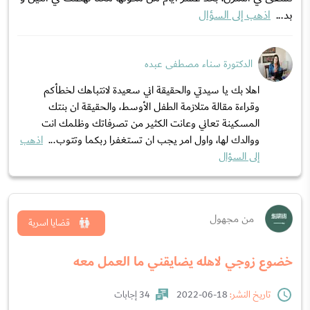
بد...
اذهب إلى السؤال
الدكتورة سناء مصطفى عبده
اهلا بك يا سيدتي والحقيقة اني سعيدة لانتباهك لخطأكم
وقراءة مقالة متلازمة الطفل الأوسط، والحقيقة ان بنتك
المسكينة تعاني وعانت الكثير من تصرفاتك وظلمك انت
ووالدك لها، واول امر يجب ان تستغفرا ربكما وتتوب...
اذهب
إلى السؤال
من مجهول
قضايا اسرية
خضوع زوجي لاهله يضايقني ما العمل معه
تاريخ النشر:
18-06-2022
34 إجابات