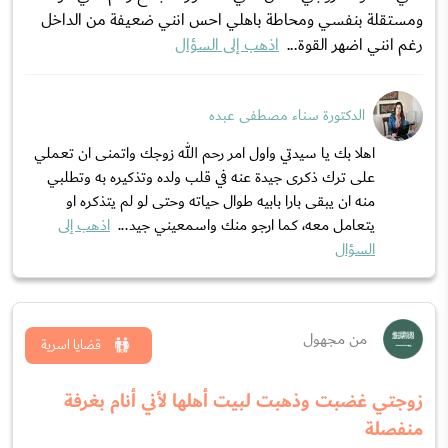
ومستقلة بنفسي ومحاطة باهلي احس انني ضعيفة من الداخل
رغم انني اضهر القوة...
اذهب إلى السؤال
الدكتورة سناء مصطفى عبده
اهلا بك يا سيدتي واول امر رحم الله زوجك واتمنى ان تعملي
على ترك ذكرى جيدة عنه في قلب ولده وتذكيره به وتطلبي
منه ان يبقى بارا بابيه طوال حياته وحتى لو لم يتذكره او
يتعامل معه، كما ارجو منك واسمعيني جيد...
اذهب إلى
السؤال
من مجهول
قضايا اسرية
زوجتي غضبت وذهبت لبيت أهلها لأني أنام بغرفة
منفصلة