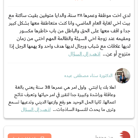
لدي اخت موظفة وعمرها ٣٨ سنة، والدايا متوفين بقيت ساكنة مع
بيت اخي لغاية العام الماضي، وانا كنت متعاطفة معها بشكل كبير
جدا و اقف معها على الحق والباطل من باب خاطرها مكسور
ومقيمه عند زوجة اخي السيئة والظالمة المهم اختي من زمان
لديها علاقات مع شباب ورجال لديها هدف واحد ولا يهمها الرجل إذا
متزوج أو عن...
اذهب إلى السؤال
الدكتورة سناء مصطفى عبده
اهلا بك يا ابنتي واول امر هي عمرها 38 سنة يعني بالغة
وعاقلة وراشدة وكبيرة جدا لتقرر في امر حياتها وتعرف نتائج
اعمالها. ثانيا الحل الوحيد هو رفع وازعها الديني وتدعيها تسمع
وترى ما يحدث للنسوة الساذجات...
اذهب إلى السؤال
من مجهول