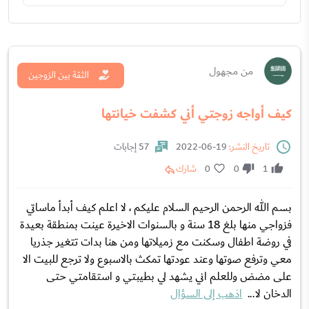
من مجهول
الثقة بين الزوجين
كيف أواجه زوجتي أني كشفت خيانتها
تاريخ النشر:
19-06-2022
57 إجابات
1
0
0
شارك
بسم الله الرحمن الرحيم السلام عليكم ، لا اعلم كيف أبدأ ماساتي
فزواجي منها بلغ 18 سنة و بالسنوات الاخيرة عينت بمنطقة بعيدة
في روضة اطفال وسكنت مع زميلاتها ومن هنا بدات تتغير جذريا
معي وترفع صوتها وعند عودتها تمكث بالاسبوع ولا ترجع للبيت الا
على مضض وللعلم اني يشهد لي بطيبتي و استقامتي حتى
الدخان لا...
اذهب إلى السؤال