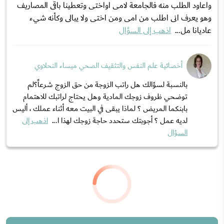
واعاود الطلب منه فالجامعة لامى اواختى وتعطينا باقى المصاريف
وهو يعرف انى اطلب من امى ومن اختى ولا يبالى وكأنه شيء
عاديانا مل...
اذهب إلى السؤال
أخصائية علم النفس والتثقيف الصحي ميساء النحلاوي
بالنسبة لسؤالك هل راتب الزوجة من حق الزوج شرعاً؟لم
توضحي ظروف زوجك المادية وهل يحتاج لراتبك للاهتمام
بابنكما المريض ؟ لماذا يبقى في البيت معه أثناء عملك ، أليس
لديه عمل ؟ أجوبتك ستحدد حاجة زوجك لهذا ا...
اذهب إلى
السؤال
من مجهول
قضايا اسرية
هل ابتعد عن أم زوجي بسبب الأذى والمشاكل
التي تسببت لي بهم