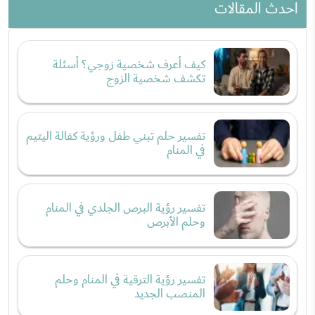
تاريخ النشر:
16-06-2022
38 إجابات
0
0
0
شارك
اعاني من مشكل عائلي خاص بأم زوجي تزوجت بعقلية العيش في
ظل عائلة حلمي اعيش وسطهم حاولت بكل الطرق ادخل وسطهم
ام زوجي لا تحب في كل مناسبة اطلب من زوجي الذهاب لهم هو
يرفض يعرف جوهم وتفكيرهم وانا لا استسلم في المولد النبوي
الشريف والعيد الكبير والصغير اذهب لهم مع الهدايا والحلوى
والاكل والفرحة ابقى عند...
اذهب إلى السؤال
أخصائية علم النفس والتثقيف الصحي ميساء النحلاوي
أنت امرأة طيبة وكريمة الاخلاق فأنت تتحملين تصرفات والدة
زوجك أكثر من أولادها ولكن لا تحملي نفسك فوق طاقتك
بينما أولادها لا يكترثون بك وبظروفك. ما دمت قد استقبلتها
في بيتك خصصي لها مدبرة منزل تعتني به...
اذهب إلى