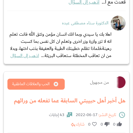
قعدت مع ا...
اذهب إلى السؤال
الدكتورة سناء مصطفى عبده
اهلا بك يا سيدي وبما انك انسان مؤمن وتتق الله فانت تعلم
انه لا تزر وازرة وزر اخرى وتعلم ان كل نفس بما كسبت
رهينة،فلماذا تظلم خطيبتك الطيبة والعفيفة بذنب اختها، وبدلا
من ان تعاقب المخطئة ستعاقب البريئة...
اذهب إلى السؤال
من مجهول
الحب والعلاقات العاطفية
هل أخبر أهل حبيبتي السابقة عما تفعله من ورائهم
تاريخ النشر:
17-06-2022
43 إجابات
0
0
0
شارك