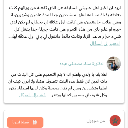
اريد ان اخبر اهل حبيبتي السابقه عن الذي تفعله من ورائهم كنت
بعلاقه بفتاة مسلمه اهلها متشددين جدا لمدة عامين وشهرين، انا
وهي طلاب جامعيين، هي كانت اول علاقه لي بحياتي، لم يكن لدي
خبره او علم باي من هذه الامور، هي كانت جريئة جدا بفعل كل
شيء حرام ماعدا الزنا، وكانت دائما ماتقول لي باني اول علاقه لها،...
اذهب إلى السؤال
الدكتورة سناء مصطفى عبده
اهلا بك يا ولدي واعلم انه لا يتم التعميم على كل البنات من
ذات الدين لان فقط هذه البنت تتصرف هكذا، ولا ادري كيف ان
اهلها متشددين وهي لم تكن محجبة وكان لديها اصدقاء ذكور
وكل فترة تاتي بصديق لاهلها ويتعر...
اذهب إلى السؤال
من مجهول
قضايا اسرية