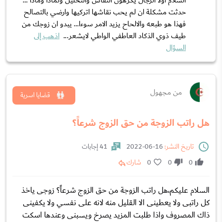
السلام اولا الرجال يكرهون النقاش والتحليل ولماذا وماذا …
حدثت مشكلة ان لم يحب نقاشها اتركيها وارضي بالتصالح
فهذا هو طبعه والالحاح يزيد الامر سوءا… يبدو ان زوجك من
طيف ذوي الذكاد العاطفي الواطي لايشعر...
اذهب إلى
السؤال
من مجهول
قضايا اسرية
هل راتب الزوجة من حق الزوج شرعاً؟
تاريخ النشر:
16-06-2022
41 إجابات
0
0
0
شارك
السلام عليكم،هل راتب الزوجة من حق الزوج شرعاً؟ زوجى ياخذ
كل راتبى ولا يعطينى الا القليل منه لانه على نفسي ولا يكفينى
ذاك المصروف واذا طلبت المزيد يصرخ ويسبنى وعندها اسكت