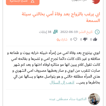
قضايا اجتماعية
ابي يرغب بالزواج بعد وفاة أمي بخالتي سيئة
السمعة
تاريخ النشر:
19-06-2022
38 إجابات
0
0
0
شارك
ابوي بيتزوج بعد وفاة امي من إمرأه خبيثه خرابه بيوت و طماعه و
منافقه و غير ذلك كانت دائما تجرح امي و تضرها و بفاتحه امي
كانت تقول كلام يبين انها مو متاثره لوفاه اختها و بعد كم شهر
صارت تتقرب من ابوي و صار يعطيها مصروف امي الشهري و
هذي المرأه مطلقه خالتي و هو يتواصل معها و يسالها عن الي
بخاطرها و يص...
اذهب إلى السؤال
الدكتورة سناء مصطفى عبده