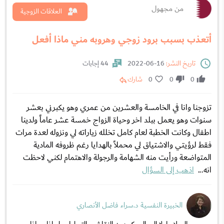
من مجهول
العلاقات الزوجية
أتعذب بسبب برود زوجي وهروبه مني ماذا أفعل
تاريخ النشر:
16-06-2022
44 إجابات
0
0
0
شارك
تزوجنا وانا في الخامسة والعشرين من عمري وهو يكبرني بعشر
سنوات وهو يعمل ببلد اخر وحياة الزواج خمسة عشر عاماً ولدينا
اطفال وكانت الخطبة لعام كامل تخلله زياراته لي ونزوله لعدة مرات
فقط لرؤيتي والاشتياق لي محملاً بالهدايا رغم ظروفه المادية
المتواضعة ورأيت منه الشهامة والرجولة والاهتمام لكني لاحظت
انه...
اذهب إلى السؤال
الخبيرة النفسية د.سراء فاضل الأنصاري