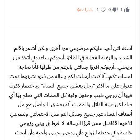
شارك
1
0
1
آسفه لئن أعيد عليكم موضوعي مره أخرى ولكن أشعر بالألم
الشديد وبالرغبه الفعليه في الطلاق أرجوكم ساعدوني أتخذ قرار
يريحني...أرجوكم اقرؤا رسالتي بالرغم من طولها فأنا بحاجه
لمساعدتكم...أنا كنت أرسلت لكم رساله من فتره نشرتوها تحت
عنوان على ما اذكر "رجل يعشق جميع النساء" وباختصار ذكرت
فيها أن زوجي طيب وحنون وفيه كل الصفات التي تحلم بها أي
فتاه لكن عيبه القاتل والمميت أنه يعشق التواصل مع مل
أصناف النساء عبر جميع وسائل التواصل الاجتماعي ونصحني
الأخوه الأفاضل ممن قرؤا الرساله الا افرط في بيتي وزوجي
خاصه واني حديثه الزواج وأني زوجي يحبني وأحبه وأن أبحث