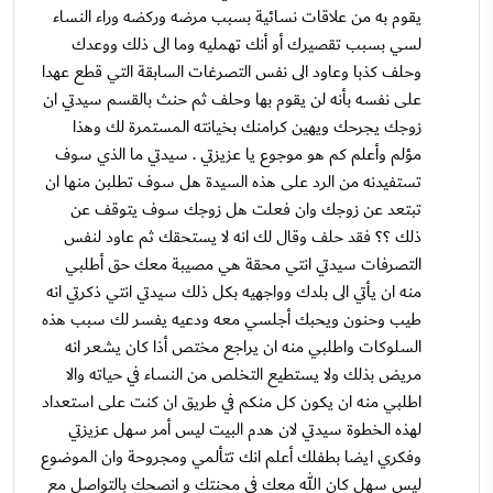
يقوم به من علاقات نسائية بسبب مرضه وركضه وراء النساء
لسي بسبب تقصيرك أو أنك تهمليه وما الى ذلك ووعدك
وحلف كذبا وعاود الى نفس التصرغات السابقة التي قطع عهدا
على نفسه بأنه لن يقوم بها وحلف ثم حنث بالقسم سيدتي ان
زوجك يجرحك ويهين كرامنك بخيانته المستمرة لك وهذا
مؤلم وأعلم كم هو موجوع يا عزيزتي . سيدتي ما الذي سوف
تستفيدنه من الرد على هذه السيدة هل سوف تطلبن منها ان
تبتعد عن زوجك وان فعلت هل زوجك سوف يتوقف عن
ذلك ؟؟ فقد حلف وقال لك انه لا يستحقك ثم عاود لنفس
التصرفات سيدتي انتي محقة هي مصيبة معك حق أطلبي
منه ان يأتي الى بلدك وواجهيه بكل ذلك سيدتي انتي ذكرتي انه
طيب وحنون ويحبك أجلسي معه ودعيه يفسر لك سبب هذه
السلوكات واطلبي منه ان يراجع مختص أذا كان يشعر انه
مريض بذلك ولا يستطيع التخلص من النساء في حياته والا
اطلبي منه ان يكون كل منكم في طريق ان كنت على استعداد
لهذه الخطوة سيدتي لان هدم البيت ليس أمر سهل عزيزتي
وفكري ايضا بطفلك أعلم انك تتألمي ومجروحة وان الموضوع
ليس سهل كان الله معك في محنتك و انصحك بالتواصل مع