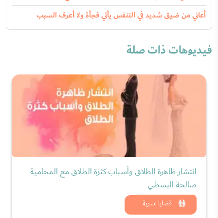
أعاني من ضيق شديد في التنفس يأتي فجأة ولا أعرف السبب
فيديوهات ذات صلة
انتشار ظاهرة الطلاق وأسباب كثرة الطلاق مع المحامية
صالحة البسطي
شاهد الان
قضايا اسرية