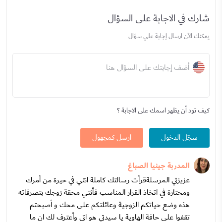
شارك في الاجابة على السؤال
يمكنك الآن ارسال إجابة علي سؤال
أضف إجابتك على السؤال هنا
كيف تود أن يظهر اسمك على الاجابة ؟
سجّل الدخول
ارسل كمجهول
المدربة جينيا الصباغ
عزيزتي المرسلةقرأت رسالتك كاملة انتي في حيرة من أمرك
ومحتارة في اتخاذ القرار المناسب فأنتي محقة زوجك بتصرفاته
هذه وضع حياتكم الزوجية وعائلتكم على محك و أصبحتم
تقفوا على حافة الهاوية يا سيدتي هو اتى وأعترف لك ان ما