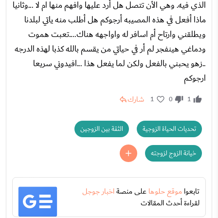
الذي فيه. وهي الأن تتصل هل أرد عليها وافهم منها ام لا ...وثانيا
ماذا أفعل في هذه المصيبه أرجوكم هل أطلب منه ياتي لبلدنا
ويطلقني وارتاح أم اسافر له واواجهه هناك....تعبت هموت
ودماغي هينفجر لم أر في حياتي من يقسم بالله كذبا لهذه الدرجه
..زهو يحبني بالفعل ولكن لما يفعل هذا ...افيدوني سريعا
ارجوكم
شارك
1
0
1
تحديات الحياة الزوجية
الثقة بين الزوجين
خيانة الزوج لزوجته
تابعوا
موقع حلوها
على منصة
اخبار جوجل
لقراءة أحدث المقالات