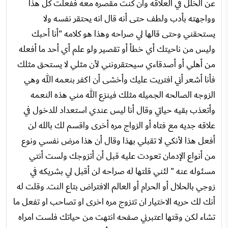
عن الخلل في العلاقه وان كنت مقصره معه ففعلت كل هذا
وواجهته بأدب ولطف حتى أنه قال انه يحتقر نفسه ولا
يستحقني وحتى قالها لي صراحه وهذا هو كلامه "أنا أحبك
وليس من ناحيتك أي خطأ أو تقصير ولو علم أي أحد ما أفعله
من أهلي أو أصدقاءي سيحتقرونني لأن مثلي لا يستحق مثلك
فأنا أشعر أني افتريت عليك وأخشى أن اكفر بنعمه الله وهي
الزوجه الصالحه الجميله مثلك فينزع الله مني هذه النعمه
وأتعذب بقيه حياتي وقال أنا ليس عندي استعداد للدخول في
علاقه جديه مع فتاه أو الزواج مره أخرى واقسم لك بالله لن
أفعل هذا لأنكي لا تقبلي بهذا وقال أن هذا مرض نفسي ونوع
من أنواع الإدمان تعودت عليه قبل أن أتزوجك ولست أنتي
مسئوله عنه " لئني قلتها له صراحه لن أقبل لي بشريكه في
زوجي بالحلال أو الحرام أو العالم الافتراض بتاع النت. وقلت له
أنك لك حريه الاختيار ان تتزوج مره اخرى او تصاحب او تفعل ما
تشاء لكن وقتها اعتبرني صفحه انتهت من حياتك فلست امراه