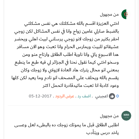
من مجهول
اختي العزيزة اقسم بالله مشكلتك هي نفس مشكلتي
بالضبط صارلي عامين زواج وانا في نفس المشاكل لكن زوجي
احقر بكتير من زوجك لانو زوجي يرسلني لبيت اهلي ويحضر
عشيقاتو للبيت ويمارس الحرام وانا تعبت وهو الان مسافر
هدا الاسبوع ياتي وانا ناوية اطلب الطلاق وارتاح منو ومن
وسخو اختي كيما نقول نحنا في الجزائر لي فيه طبع ما ينطبع
بمعني انو محال يترك هاد العادة لازوةي ولا زوجك وكان
يقسم بالله ويحلف علي المصحف انو نادم وما يعيد لكن كلها
وعود كادبة انا تعبت ماتيدقادرة اتحمل اكتر
اعجبني
.
اضف رد
.
عرض الردود
.
05-12-2017
0
من مجهول
اطلبى الطلاق قبل ما يموتك زوجك ده بالبطىء لعل وعسى
ياخد درس ويتأدب