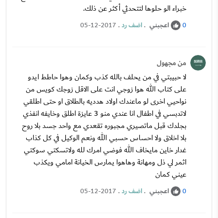
خبراء الو حلوها لتتحدثي أكثر عن ذلك.
اعجبني
.
اضف رد
.
05-12-2017
0
من مجهول
لا حبيبتي في من يحلف بالله كذب وكمان وهوا حاطط ايدو
على كتاب الله هوا زوجي انت على الاقل زوجك كويس من
نواحيي اخرى لو ماعندك اولاد هدديه بالطلاق او حتى اطلقي
لاتدبسي في اطفال انا عندي منو 3 عايزة اطلق وخايفه انفذي
بجلدك قبل ماتصيري مجبوره تقعدي مع واحد جسد بلا روح
بلا اخلاق ولا احساس حسبي الله ونعم الوكيل في كل كذاب
غدار خاين مايخاف الله فوضي امرك لله ولاتسكتي سوكتي
اثمر لي ذل ومهانة وهاهوا يمارس الخيانة امامي ويكذب
عيني كمان
اعجبني
.
اضف رد
.
05-12-2017
0