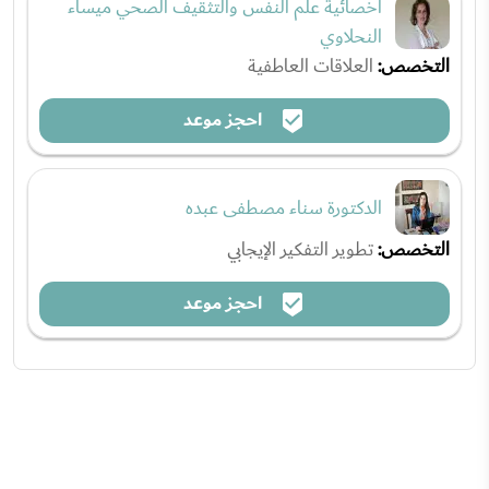
أخصائية علم النفس والتثقيف الصحي ميساء
النحلاوي
التخصص:
العلاقات العاطفية
احجز موعد
الدكتورة سناء مصطفى عبده
التخصص:
تطوير التفكير الإيجابي
احجز موعد