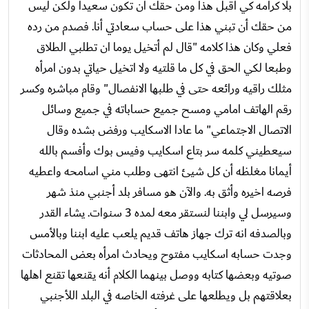
بلا كرامه كي اقبل هذا ومن حقك أن تكون سعيدا ولكن ليس
من حقك أن تبني هذا على حساب سعادتي أنا. فصدم من رده
فعلي وكان هذا كلامه "قال لم أتخيل يوما ان تطلبي الطلاق
وطبعا لكي الحق في كل ما قلتيه ولا اتخيل حياتي بدون امرأه
مثلك راقيه ورائعه حتى في طلبها الانفصال" وقام مباشره وكسر
رقم الهاتف امامي ومسح جميع حساباته في جميع وسائل
الاتصال الاجتماعي" ما عادا الاسكايب ورفض بشده وقال
سيعطيني كلمه سر بتاع اسكايب وفيس بوك وأفسم بالله
أيمانا مغلظه أن كل شيئ انتهى وطلب مني اسامحه واعطيه
فرصه اخيره وأثق به. والآن هو مسافر بلد أجنبي منذ شهر
وسيرسل لي وابننا لنستقر معه لمده 3 سنوات. يشاء القدر
وبالصدفه انه ترك جهاز هاتف قديم يلعب عليه ابننا وبالأمس
وجدت حسابه اسكايب مفتوح ويحادث امرأه بعض المحادثات
صوتيه وبعضها كتابه ووصل بينهما الكلام أنه يقنعها تقنع اهلها
بعلاقتهم بل ويطلعها على غرفته الخاصه في البلد اللأجنبي