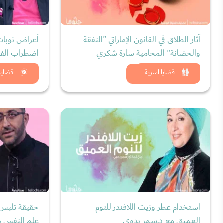
آثار الطلاق في القانون الإماراتي "النفقة
أعراض نوبات
والحضانة" المحامية سارة شكري
اضطراب الفز
شاهد الان
شاه
قضايا اسرية
قضايا
استخدام عطر وزيت اللافندر للنوم
حقيقة تلبس 
العميق مع د.سمر بدوي
علم النفس د.