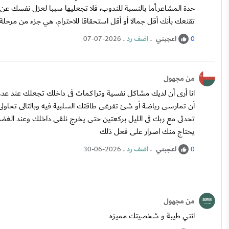
حدة المشاعر.أما بالنسبة للندوب، فلا تجعليها سببا لعزل نفسك عن ا
تقنعك بأنك أقل جمالا أو أقل استحقاقا للاحترام. هي جزء من مرحل
اعجبني
.
اضف رد
.
07-07-2026
0
من مجهول
انا أرى أن لديك مشاكل نفسية وتراكمات فى داخلك تجعلك عند عدم
أن تمارسى رياضة أو شئ تفرغى طاقتك السلبية فيه وبالتالى تحاول
تحدثى مع ربك فى الليل بركعتين حتى يخرج نلقى داخلك وعند الغ
يحتاج منك اصرار على فعل ذلك
اعجبني
.
اضف رد
.
30-06-2026
0
من مجهول
انتي طيبة و شخصيتك مميزه