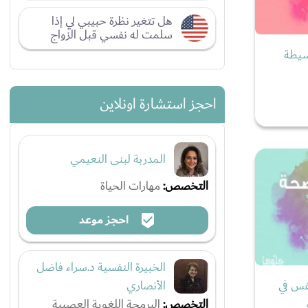
هل تتغير نظرة حبيبي لي إذا
سلمت له نفسي قبل الزواج
صائح بسيطة
احجز استشارة اونلاين
المدربة لبنى النعيمي
التخصص:
مهارات الحياة
احجز موعد
الخبيرة النفسية د.سراء فاضل
الأنصاري
فس في
التخصص:
البرمجة اللغوية العصبية