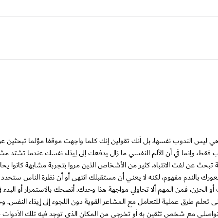
باهي ليس الندوب نفسها، بل أنك تقولين إنك كلما واجهت موقفا مؤلما تبحثين 
ط، وإنما في أن الألم النفسي ما زال يدفعك إلى إيذاء نفسك عندما تشتد مشا
ة تبحث عن لفت الانتباه. كثير من الأشخاص الذين مروا بتجربة مشابهة كانوا يحا
ورك بالندم مفهوم، لكنه لا يعني أن مستقبلك انتهى أو أن نظرة الناس ستحدد
 الحزن، فمن المهم ألا تحاولي مواجهة هذا وحدك. أنصحك بالاستمرار أو البدء في
ى تعلم طرق عملية للتعامل مع المشاعر القوية دون اللجوء إلى إيذاء النفس. وح
 تتواصلي مع شخص تثقين به أو تخرجي من المكان الذي توجد فيه تلك الأدوات ح