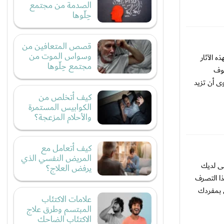
الصدمة من مجتمع
حِلّوها
قصص المتعافين من
وسواس الموت من
 الآثار
مجتمع حِلّوها
سوف
 أن تزيد
كيف أتخلص من
الكوابيس المستمرة
والأحلام المزعجة؟
كيف أتعامل مع
المريض النفسي الذي
تى لديك
يرفض العلاج؟
ا التصرف
 بمفردك
علامات الاكتئاب
المبتسم وطرق علاج
الاكتئاب الضاحك