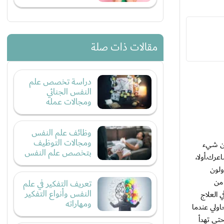
مقالات ذات صلة
دراسة تخصص علم
النفس الجنائي
ومجالات عمله
وظائف علم النفس
ومجالات التوظيف
عن شيء
بتخصص علم النفس
عرك.أولا،
ولون
 من
تعريف التفكير في علم
النفس وأنواع التفكير
 العلاج
ومهاراته
اولي عندما
تى تهدأ