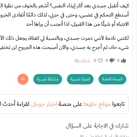
كيف أتقبل جسدي بعد آثار إيذاء النفس؟ أشعر بالخوف من نظرة ال
أستطع التحكم في غضبي، وحتى في حزني، لذلك دائمًا أتفادى الخروج
الانتباه أو شيئًا من هذا القبيل، لذا أتجنب أن يراها أحد
لكنني نادمة لأنني دمرت جسدي، وبالنسبة لي كفتاة، يجعل ذلك الأ
شيء حاد، ثم أجرح به جسدي، والآن أصبحت هذه الجروح لن تختفي
شارك
0
0
0
الصحة العامة
قضايا نفسية
مشكلة نفسية
تابعوا
موقع حلوها
على منصة
اخبار جوجل
لقراءة أحدث ا
شارك في الاجابة على السؤال
يمكنك الآن ارسال إجابة علي سؤال