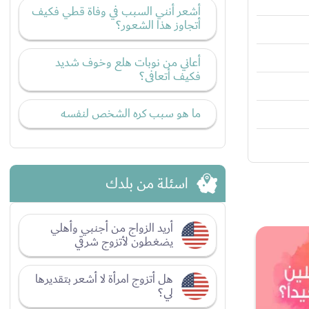
أشعر أنني السبب في وفاة قطي فكيف
أتجاوز هذا الشعور؟
أعاني من نوبات هلع وخوف شديد
فكيف أتعافى؟
ما هو سبب كره الشخص لنفسه
اسئلة من بلدك
أريد الزواج من أجنبي وأهلي
يضغطون لأتزوج شرقي
هل أتزوج امرأة لا أشعر بتقديرها
لي؟