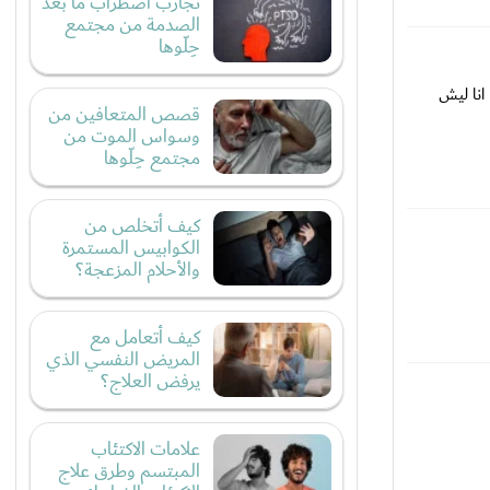
تجارب اضطراب ما بعد
الصدمة من مجتمع
حِلّوها
انا ليش
قصص المتعافين من
وسواس الموت من
مجتمع حِلّوها
كيف أتخلص من
الكوابيس المستمرة
والأحلام المزعجة؟
كيف أتعامل مع
المريض النفسي الذي
يرفض العلاج؟
علامات الاكتئاب
المبتسم وطرق علاج