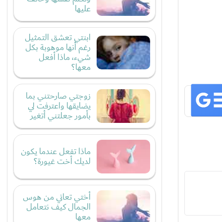
عليها
ابنتي تعشق التمثيل
رغم أنها موهوبة بكل
شيء، ماذا أفعل
معها؟
زوجتي صارحتني بما
يضايقها واعترفت لي
بأمور جعلتني أتغير
ماذا تفعل عندما يكون
لديك أخت غيورة؟
أختي تعاني من هوس
الجمال كيف نتعامل
معها