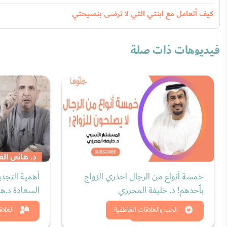
كيف أتعامل مع ابنتي التي لا ترضى بنصيحتي
فيديوهات ذات صلة
خمسة أنواع من الرجال احذري الزواج
أهمية التجدي
بأحدهم! د. خليفة المحرزي
السعادة د.ها
شاهد الان
شاه
الحب والعلاقات العاطفية
العلاق