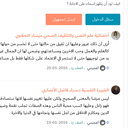
كيف تود أن يظهر اسمك على الاجابة ؟
سجّل الدخول
ارسل كمجهول
أخصائية علم النفس والتثقيف الصحي ميساء النحلاوي
أرى ان ذلك غرور وعليها ان تفيق من حالتها حتى لا تخسر من حولها 
كالعلم والعمل وحب الاخرين ومساعدتهم، وضحي لها ان الجمال غير دائ
بد من توجيهها حتى لا تستمر في الاعتماد على شكلها فقط بل مساع
اعجبني
.
اضف رد
.
20-01-2016
0
الخبيرة النفسية د.سراء فاضل الأنصاري
ليس مرضا بالمعنى الصحيح ولكن عليها تغيير نفسها لانها ستصادف 
فهو زاءل وعليها كسب محبة الناس وهذه الصفات تجلب نقمة وضيق ال
الدين ومكارم الاخلاق من اجل نفسها ونجاحها في الدنيا والاخرة
اعجبني
.
اضف رد
.
19-01-2016
0