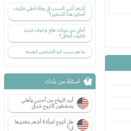
أشعر أنني السبب في وفاة قطي فكيف
أتجاوز هذا الشعور؟
أعاني من نوبات هلع وخوف شديد
فكيف أتعافى؟
ما هو سبب كره الشخص لنفسه
اسئلة من بلدك
أريد الزواج من أجنبي وأهلي
يضغطون لأتزوج شرقي
هل أتزوج امرأة لا أشعر بتقديرها
لي؟