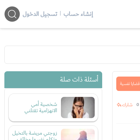
إنشاء حساب
|
تسجيل الدخول
أسئلة ذات صلة
قضايا نفسية
شخصية أمي
شارك
0
الانهزامية تقتلني
زوجتي مريضة بالتخيل
وتكلم نفسها وخائف