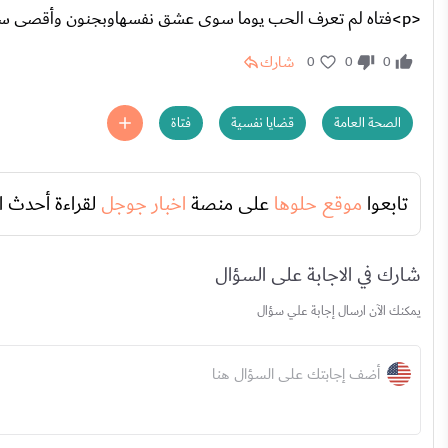
<p>فتاه لم تعرف الحب يوما سوى عشق نفسهاوبجنون وأقصى ساعات أمام المرأة ونرى أن لا أحد يستحقهاهل هى مريضة</p>
شارك
0
0
0
الصحة العامة
قضايا نفسية
فتاة
تابعوا
موقع حلوها
على منصة
اخبار جوجل
لقراءة أحدث ا
شارك في الاجابة على السؤال
يمكنك الآن ارسال إجابة علي سؤال
أضف إجابتك على السؤال هنا