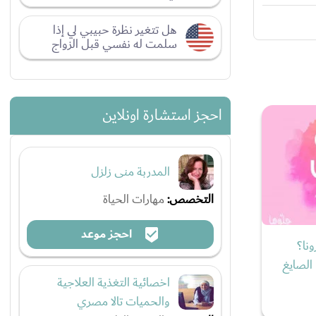
هل تتغير نظرة حبيبي لي إذا
سلمت له نفسي قبل الزواج
احجز استشارة اونلاين
المدربة منى زلزل
التخصص:
مهارات الحياة
احجز موعد
نا؟
 الصايغ
اخصائية التغذية العلاجية
والحميات تالا مصري