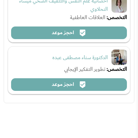
أخصائية علم النفس والتثقيف الصحي ميساء
النحلاوي
التخصص:
العلاقات العاطفية
احجز موعد
الدكتورة سناء مصطفى عبده
التخصص:
تطوير التفكير الإيجابي
احجز موعد