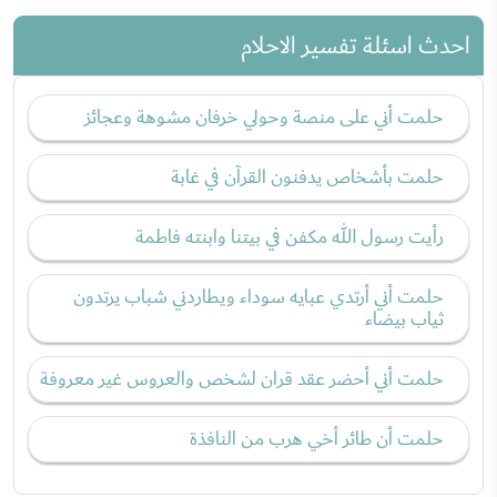
احدث اسئلة تفسير الاحلام
حلمت أني على منصة وحولي خرفان مشوهة وعجائز
حلمت بأشخاص يدفنون القرآن في غابة
رأيت رسول الله مكفن في بيتنا وابنته فاطمة
حلمت أني أرتدي عبايه سوداء ويطاردني شباب يرتدون
ثياب بيضاء
حلمت أني أحضر عقد قران لشخص والعروس غير معروفة
حلمت أن طائر أخي هرب من النافذة