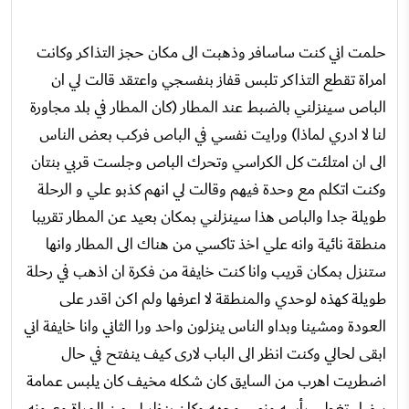
حلمت اني كنت ساسافر وذهبت الى مكان حجز التذاكر وكانت
امراة تقطع التذاكر تلبس قفاز بنفسجي واعتقد قالت لي ان
الباص سينزلني بالضبط عند المطار (كان المطار في بلد مجاورة
لنا لا ادري لماذا) ورايت نفسي في الباص فركب بعض الناس
الى ان امتلئت كل الكراسي وتحرك الباص وجلست قربي بنتان
وكنت اتكلم مع وحدة فيهم وقالت لي انهم كذبو علي و الرحلة
طويلة جدا والباص هذا سينزلني بمكان بعيد عن المطار تقريبا
منطقة نائية وانه علي اخذ تاكسي من هناك الى المطار وانها
ستنزل بمكان قريب وانا كنت خايفة من فكرة ان اذهب في رحلة
طويلة كهذه لوحدي والمنطقة لا اعرفها ولم اكن اقدر على
العودة ومشينا وبداو الناس ينزلون واحد ورا الثاني وانا خايفة اني
ابقى لحالي وكنت انظر الى الباب لارى كيف ينفتح في حال
اضطريت اهرب من السايق كان شكله مخيف كان يلبس عمامة
بيضاء تغطي رأسه ونص وجهه وكان ينظر لي من المراة وعيونه