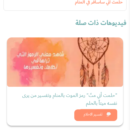
حلمت أني سأسافر في المنام
فيديوهات ذات صلة
"حلمت أني متّ" رمز الموت بالمنام وتفسير من يرى
نفسه ميتاً بالحلم
شاهد الان
تفسير الاحلام