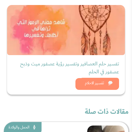
تفسير حلم العصافير وتفسير رؤية عصفور ميت وذبح
عصفور في الحلم
شاهد الان
تفسير الاحلام
مقالات ذات صلة
الحمل والولادة