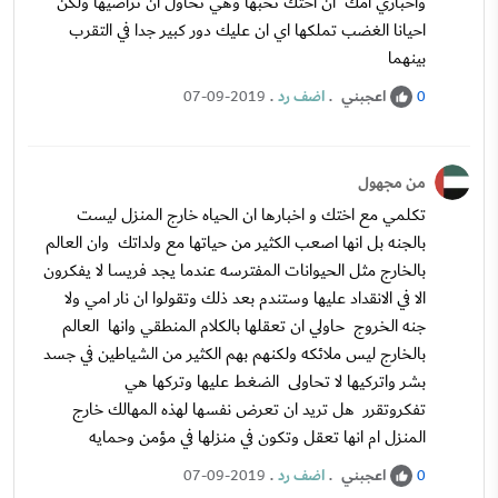
واخباري امك ان اختك تحبها وهي تحاول ان تراضيها ولكن
احيانا الغضب تملكها اي ان عليك دور كبير جدا في التقرب
بينهما
اعجبني
.
اضف رد
.
07-09-2019
0
من مجهول
تكلمي مع اختك و اخبارها ان الحياه خارج المنزل ليست
بالجنه بل انها اصعب الكثير من حياتها مع ولداتك وان العالم
بالخارج مثل الحيوانات المفترسه عندما يجد فريسا لا يفكرون
الا في الانقداد عليها وستندم بعد ذلك وتقولوا ان نار امي ولا
جنه الخروج حاولي ان تعقلها بالكلام المنطقي وانها العالم
بالخارج ليس ملائكه ولكنهم بهم الكثير من الشياطين في جسد
بشر واتركيها لا تحاولى الضغط عليها وتركها هي
تفكروتقرر هل تريد ان تعرض نفسها لهذه المهالك خارج
المنزل ام انها تعقل وتكون في منزلها في مؤمن وحمايه
اعجبني
.
اضف رد
.
07-09-2019
0