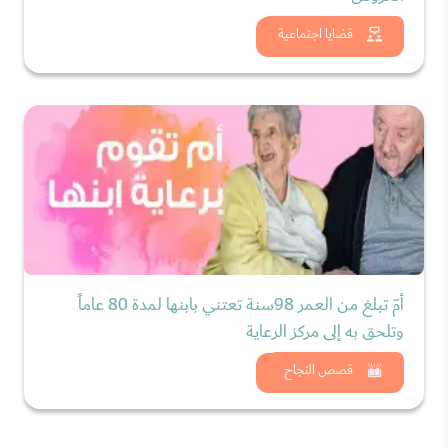
شاهد الان
قضايا اجتماعية
أمّ تبلغ من العمر 98سنة تعتني بابنها لمدة 80 عاماً
وتلحق به إلى مركز الرعاية
شاهد الان
قصص النجاح