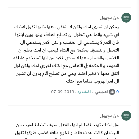
من مجهول
يمكن ان تجري امك ولكن لا اتفقي معها خليها تقول لاختك
اي شيء وانما هي تحاول ان تصلح العلاقه بينها وبين ابنتها
فان الامر لا يستدعي الى الغضب و لكن الامر يستدعي الى
التعقل والتصرف بحكمه مع الفتاه فيجب ان امك تعلم ان
الغضب والشجار معها لا يجدي فلابد من انها تستخدم عاطفه
الامومه و الحكمه في التعامل مع اختك اخبري امك ولكن اول
اتفق معها لا تخبر اختك وهي من تصلح الام بدون ان تشير
الى امر الهروب تماما مع اختك
اعجبني
.
اضف رد
.
07-09-2019
0
من مجهول
هل اختك تهدد فقط ام انها بالفعل سوف تخطط اهرب من
البيت ان كانت هدت فقط و تخرج طاقه غضب فتركها تقول