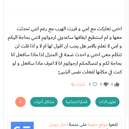
اختي تعاركت مع امي و قررت الهرب مع رغم انني تحدثت
معها و لم استطيع ايقافها ساعدوني ارجوكوم لانني بحاجة اليكم
و امي لا تعلم بالامر هل يجب ان اقول لها ام لا و اذا قلت لن
تتكلم معي اختي و احدث ضجة في المنزل لذا ماذا سافعل انا
بحاجة لكم و لنصائحكم ارجوكوم انا لا اعرف ماذا سافعل و لو
كنت في مكانها لفعلت نفس الشيئ
شارك
0
0
0
تطوير الذات
قضايا اجتماعية
مشاكل أخوات
تابعوا
موقع حلوها
على منصة
اخبار جوجل