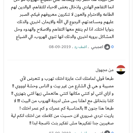
انما التفاهم الهادي واذخال بعض الاحباء للتفاهم. الوالدين لهم
الطاعه والاحترام والعون لا تنكرون معروفهم فيكم. الصبر
عليهم ومساعدتهم. الرجوع الي الله والايمان. اخبري والدتك
بنوايا اختك. اذا لم ينفع معها التفاهم والاصلاح والهدوء وحل
المشاكل برويه اخبري والدتك انها تنوي الهروب. الي الضياع
اعجبني
.
اضف رد
.
08-09-2019
0
من مجهول
طبعا قولي لمامتك انت عايزة اختك تهرب و تتعرض لأي
مصيبة و هي في الشارع من غير بيت و الناس وحشة اوووي !!
و ازاي انتي لو كنتي مكانها كنتي هاتعملي زيها انتي بتهزري !!
كلنا بنتخانق مع اهلنا بس مش لدرجة الهروب من البيت !!! لا
طبعا هذا جنون !!! بالمناسبة كم عمرك و كم عمر اختك !
ياريت تردي ضروري لان حسيت من كلامك عن اختك انكم لية
صغيرين جدا تفكيرها مش تفكير بنت ناضجة ابدا !!