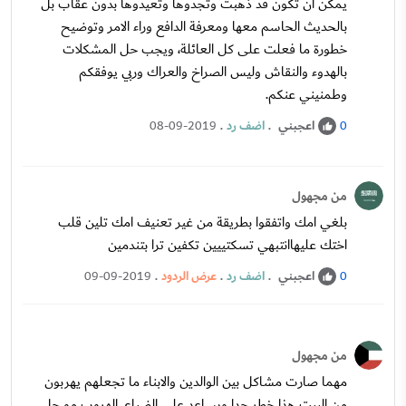
يمكن ان تكون قد ذهبت وتجدوها وتعيدوها بدون عقاب بل
بالحديث الحاسم معها ومعرفة الدافع وراء الامر وتوضيح
خطورة ما فعلت على كل العائلة، ويجب حل المشكلات
بالهدوء والنقاش وليس الصراخ والعراك وربي يوفقكم
وطمنيني عنكم.
اعجبني
.
اضف رد
.
08-09-2019
0
من مجهول
بلغي امك واتفقوا بطريقة من غير تعنيف امك تلين قلب
اختك عليهاانتبهي تسكتييين تكفين ترا بتندمين
اعجبني
.
اضف رد
.
عرض الردود
.
09-09-2019
0
من مجهول
مهما صارت مشاكل بين الوالدين والابناء ما تجعلهم يهربون
من البيت هذا خطر جدا ويساعد علي الضياع. الهروب مو حل